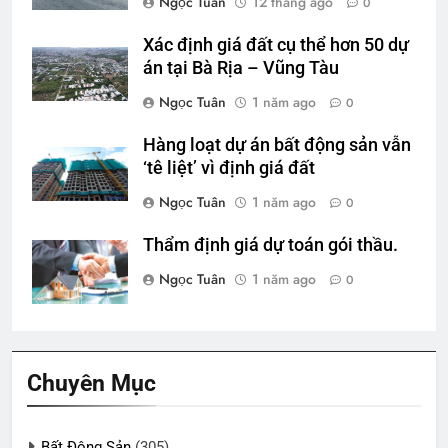
Ngọc Tuân
12 tháng ago
0
Xác định giá đất cụ thể hơn 50 dự
án tại Bà Rịa – Vũng Tàu
Ngọc Tuân
1 năm ago
0
Hàng loạt dự án bất động sản vẫn
‘tê liệt’ vì định giá đất
Ngọc Tuân
1 năm ago
0
Thẩm định giá dự toán gói thầu.
Ngọc Tuân
1 năm ago
0
Chuyên Mục
Bất Động Sản
(305)