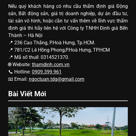
Nếu quý khách hàng có nhu cầu thẩm định giá Động
sản, Bất động sản, giá trị doanh nghiệp, dự án đầu tư,
tài sản vô hình, hoặc cần tư vấn thêm về lĩnh vực thẩm
định giá thì hãy liên hệ với Công ty TNHH Định giá Bến
Thành – Hà Nội
📍 236 Cao Thắng, P.Hoà Hưng, Tp.HCM.
📍 781/C2 Lê Hồng Phong,P.Hoà Hưng, TP.HCM
📍 Mã số thuế: 0314521370.
🌐 Website:
thamdinh.com.vn
📞 Hotline:
0909.399.961
📧 Email:
ngoctuan.tdg@gmail.com
Bài Viết Mới