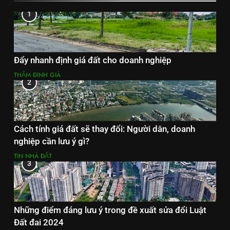
1
Đẩy nhanh định giá đất cho doanh nghiệp
THẨM ĐỊNH GIÁ
2
Cách tính giá đất sẽ thay đổi: Người dân, doanh
nghiệp cần lưu ý gì?
TIN NHÀ ĐẤT
3
Những điểm đáng lưu ý trong đề xuất sửa đổi Luật
Đất đai 2024