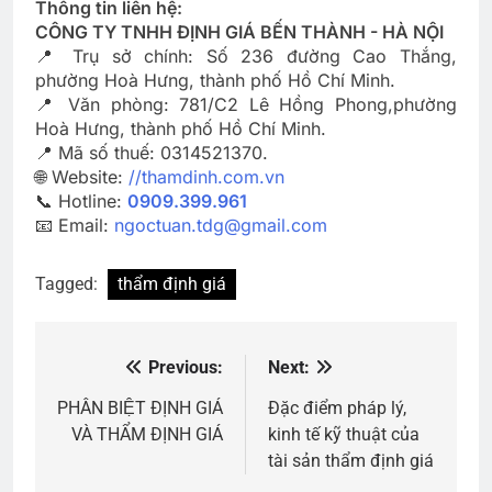
Thông tin liên hệ:
CÔNG TY TNHH ĐỊNH GIÁ BẾN THÀNH - HÀ NỘI
📍 Trụ sở chính: Số 236 đường Cao Thắng,
phường Hoà Hưng, thành phố Hồ Chí Minh.
📍 Văn phòng: 781/C2 Lê Hồng Phong,phường
Hoà Hưng, thành phố Hồ Chí Minh.
📍 Mã số thuế: 0314521370.
🌐 Website:
//thamdinh.com.vn
📞 Hotline:
0909.399.961
📧 Email:
ngoctuan.tdg@gmail.com
Tagged:
thẩm định giá
Previous:
Next:
Điều
hướng
PHÂN BIỆT ĐỊNH GIÁ
Đặc điểm pháp lý,
VÀ THẨM ĐỊNH GIÁ
kinh tế kỹ thuật của
bài
tài sản thẩm định giá
viết