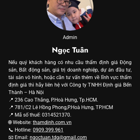
Admin
Ngọc Tuân
Nếu quý khách hàng có nhu cầu thẩm định giá Động
sản, Bất động sản, giá trị doanh nghiệp, dự án đầu tư,
tài sản vô hình, hoặc cần tư vấn thêm về lĩnh vực thẩm
định giá thì hãy liên hệ với Công ty TNHH Định giá Bến
Thành – Hà Nội
📍 236 Cao Thắng, P.Hoà Hưng, Tp.HCM.
📍 781/C2 Lê Hồng Phong,P.Hoà Hưng, TP.HCM
📍 Mã số thuế: 0314521370.
🌐 Website:
thamdinh.com.vn
📞 Hotline:
0909.399.961
📧 Email:
ngoctuan.tdg@gmail.com