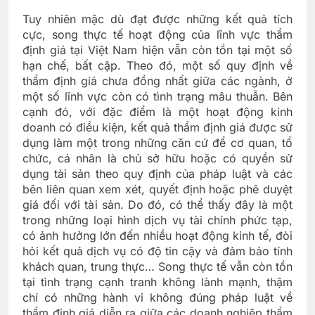
Tuy nhiên mặc dù đạt được những kết quả tích
cực, song thực tế hoạt động của lĩnh vực thẩm
định giá tại Việt Nam hiện vẫn còn tồn tại một số
hạn chế, bất cập. Theo đó, một số quy định về
thẩm định giá chưa đồng nhất giữa các ngành, ở
một số lĩnh vực còn có tình trạng mâu thuẫn. Bên
cạnh đó, với đặc điểm là một hoạt động kinh
doanh có điều kiện, kết quả thẩm định giá được sử
dụng làm một trong những căn cứ để cơ quan, tổ
chức, cá nhân là chủ sở hữu hoặc có quyền sử
dụng tài sản theo quy định của pháp luật và các
bên liên quan xem xét, quyết định hoặc phê duyệt
giá đối với tài sản. Do đó, có thể thấy đây là một
trong những loại hình dịch vụ tài chính phức tạp,
có ảnh hưởng lớn đến nhiều hoạt động kinh tế, đòi
hỏi kết quả dịch vụ có độ tin cậy và đảm bảo tính
khách quan, trung thực… Song thực tế vẫn còn tồn
tại tình trạng cạnh tranh không lành mạnh, thậm
chí có những hành vi không đúng pháp luật về
thẩm định giá diễn ra giữa các doanh nghiệp thẩm