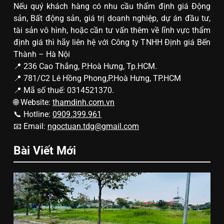
Nếu quý khách hàng có nhu cầu thẩm định giá Động
sản, Bất động sản, giá trị doanh nghiệp, dự án đầu tư,
tài sản vô hình, hoặc cần tư vấn thêm về lĩnh vực thẩm
định giá thì hãy liên hệ với Công ty TNHH Định giá Bến
Thành – Hà Nội
📍 236 Cao Thắng, P.Hoà Hưng, Tp.HCM.
📍 781/C2 Lê Hồng Phong,P.Hoà Hưng, TP.HCM
📍 Mã số thuế: 0314521370.
🌐 Website:
thamdinh.com.vn
📞 Hotline:
0909.399.961
📧 Email:
ngoctuan.tdg@gmail.com
Bài Viết Mới