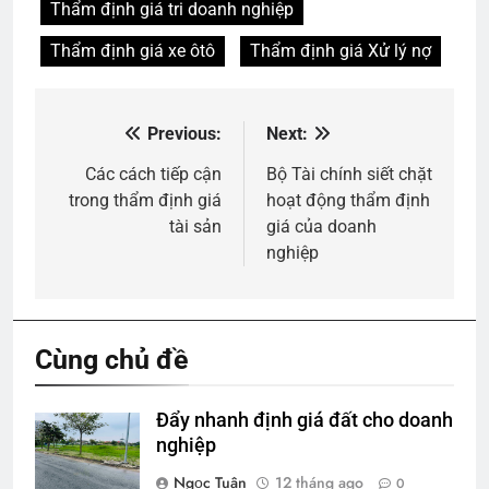
Thẩm định giá tri doanh nghiệp
Thẩm định giá xe ôtô
Thẩm định giá Xử lý nợ
Previous:
Next:
Điều
hướng
Các cách tiếp cận
Bộ Tài chính siết chặt
trong thẩm định giá
hoạt động thẩm định
bài
tài sản
giá của doanh
viết
nghiệp
Cùng chủ đề
Đẩy nhanh định giá đất cho doanh
nghiệp
Ngọc Tuân
12 tháng ago
0