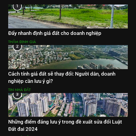
1
Đẩy nhanh định giá đất cho doanh nghiệp
THẨM ĐỊNH GIÁ
2
Cách tính giá đất sẽ thay đổi: Người dân, doanh
nghiệp cần lưu ý gì?
TIN NHÀ ĐẤT
3
Những điểm đáng lưu ý trong đề xuất sửa đổi Luật
Đất đai 2024