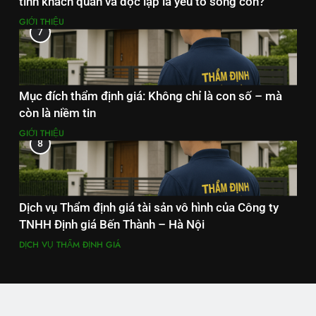
tính khách quan và độc lập là yếu tố sống còn?
GIỚI THIỆU
7
Mục đích thẩm định giá: Không chỉ là con số – mà
còn là niềm tin
GIỚI THIỆU
8
Dịch vụ Thẩm định giá tài sản vô hình của Công ty
TNHH Định giá Bến Thành – Hà Nội
DỊCH VỤ THẨM ĐỊNH GIÁ