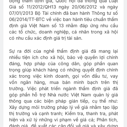
động thẩm định giá, Quốc hội đã thông qua Luật
Giá số 11/2012/QH13 ngày 20/06/2012 và ngày
07/01/2013 Bộ Tài chính đã ban hành Thông tư số
06/2014/TT-BTC về việc ban hành tiêu chuẩn thẩm
định giá Việt Nam số 13 nhằm đáp ứng nhu cầu
các tổ chức, doanh nghiệp, cá nhân trong xã hội
có nhu cầu xác định giá trị tài sản.
Sự ra đời của nghề thẩm định giá đã mang lại
nhiều tiện ích cho xã hội, bảo vệ quyền lợi chính
đáng, hợp pháp của công dân, góp phần quan
trọng giúp khách hàng có những quyết định chính
xác trong việc kinh doanh, gọi vốn đầu tư, vay
vốn ngân hàng, mua bán minh bạch trên thị
trường. Việc phát triển ngành thẩm định giá đã
góp phần hỗ trợ Nhà nước Việt Nam quản lý giá
thông qua các biện pháp gián tiếp, cụ thể như:
Xây dựng môi trường pháp lý về giá nhằm tạo lập
thị trường và cạnh tranh; Kiểm tra, thanh tra, phát
hiện và xử lý những vi phạm về giá cả; Phân tích,
đánh giá, đề xuất các cân đối về giá và xây dựng