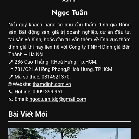
Ngọc Tuân
Nếu quý khách hàng có nhu cầu thẩm định giá Động
sản, Bất động sản, giá trị doanh nghiệp, dự án đầu tư,
tài sản vô hình, hoặc cần tư vấn thêm về lĩnh vực thẩm
định giá thì hãy liên hệ với Công ty TNHH Định giá Bến
Thành – Hà Nội
📍 236 Cao Thắng, P.Hoà Hưng, Tp.HCM.
📍 781/C2 Lê Hồng Phong,P.Hoà Hưng, TP.HCM
📍 Mã số thuế: 0314521370.
🌐 Website:
thamdinh.com.vn
📞 Hotline:
0909.399.961
📧 Email:
ngoctuan.tdg@gmail.com
Bài Viết Mới