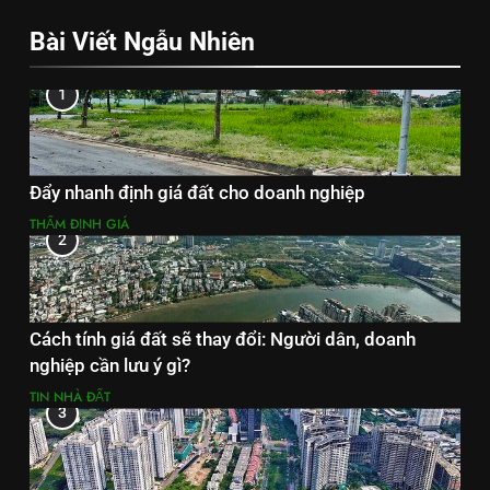
Bài Viết Ngẫu Nhiên
1
Đẩy nhanh định giá đất cho doanh nghiệp
THẨM ĐỊNH GIÁ
2
Cách tính giá đất sẽ thay đổi: Người dân, doanh
nghiệp cần lưu ý gì?
TIN NHÀ ĐẤT
3