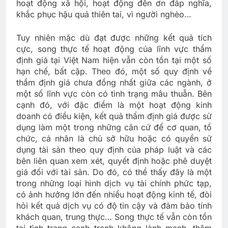
hoạt động xã hội, hoạt động đền ơn đáp nghĩa,
khắc phục hậu quả thiên tai, vì người nghèo…
Tuy nhiên mặc dù đạt được những kết quả tích
cực, song thực tế hoạt động của lĩnh vực thẩm
định giá tại Việt Nam hiện vẫn còn tồn tại một số
hạn chế, bất cập. Theo đó, một số quy định về
thẩm định giá chưa đồng nhất giữa các ngành, ở
một số lĩnh vực còn có tình trạng mâu thuẫn. Bên
cạnh đó, với đặc điểm là một hoạt động kinh
doanh có điều kiện, kết quả thẩm định giá được sử
dụng làm một trong những căn cứ để cơ quan, tổ
chức, cá nhân là chủ sở hữu hoặc có quyền sử
dụng tài sản theo quy định của pháp luật và các
bên liên quan xem xét, quyết định hoặc phê duyệt
giá đối với tài sản. Do đó, có thể thấy đây là một
trong những loại hình dịch vụ tài chính phức tạp,
có ảnh hưởng lớn đến nhiều hoạt động kinh tế, đòi
hỏi kết quả dịch vụ có độ tin cậy và đảm bảo tính
khách quan, trung thực… Song thực tế vẫn còn tồn
tại tình trạng cạnh tranh không lành mạnh, thậm