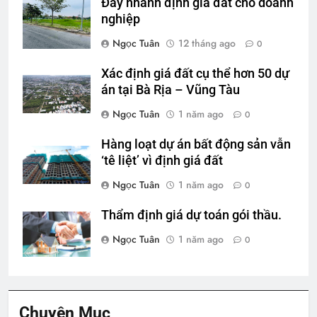
Đẩy nhanh định giá đất cho doanh
nghiệp
Ngọc Tuân
12 tháng ago
0
Xác định giá đất cụ thể hơn 50 dự
án tại Bà Rịa – Vũng Tàu
Ngọc Tuân
1 năm ago
0
Hàng loạt dự án bất động sản vẫn
‘tê liệt’ vì định giá đất
Ngọc Tuân
1 năm ago
0
Thẩm định giá dự toán gói thầu.
Ngọc Tuân
1 năm ago
0
Chuyên Mục