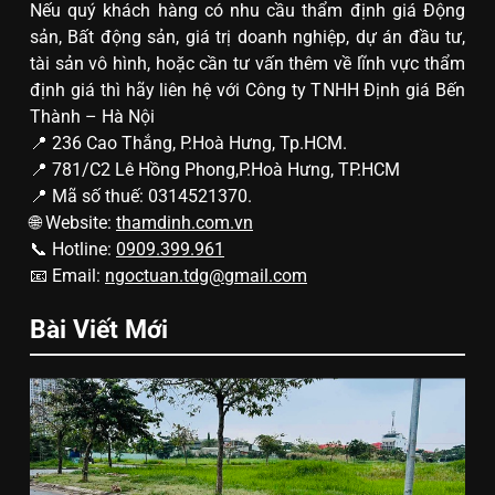
Nếu quý khách hàng có nhu cầu thẩm định giá Động
sản, Bất động sản, giá trị doanh nghiệp, dự án đầu tư,
tài sản vô hình, hoặc cần tư vấn thêm về lĩnh vực thẩm
định giá thì hãy liên hệ với Công ty TNHH Định giá Bến
Thành – Hà Nội
📍 236 Cao Thắng, P.Hoà Hưng, Tp.HCM.
📍 781/C2 Lê Hồng Phong,P.Hoà Hưng, TP.HCM
📍 Mã số thuế: 0314521370.
🌐 Website:
thamdinh.com.vn
📞 Hotline:
0909.399.961
📧 Email:
ngoctuan.tdg@gmail.com
Bài Viết Mới