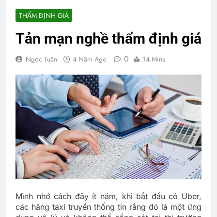
THẨM ĐỊNH GIÁ
Tản mạn nghề thẩm định giá
0
Ngọc Tuân
4 Năm Ago
14 Mins
Mình nhớ cách đây ít năm, khi bắt đầu có Uber,
các hãng taxi truyền thống tin rằng đó là một ứng