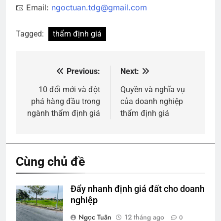
📧 Email:
ngoctuan.tdg@gmail.com
Tagged:
thẩm định giá
Previous:
Next:
Điều
hướng
10 đổi mới và đột
Quyền và nghĩa vụ
phá hàng đầu trong
của doanh nghiệp
bài
ngành thẩm định giá
thẩm định giá
viết
Cùng chủ đề
Đẩy nhanh định giá đất cho doanh
nghiệp
Ngọc Tuân
12 tháng ago
0