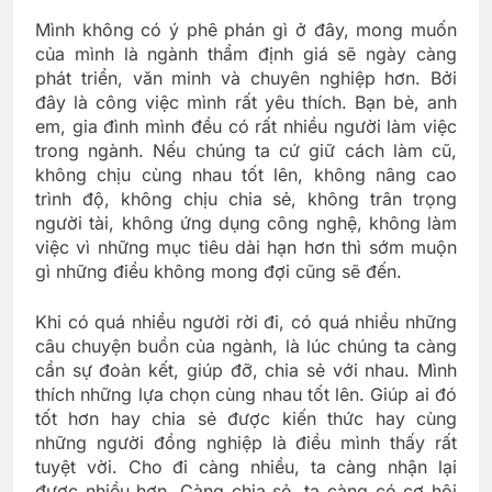
Mình không có ý phê phán gì ở đây, mong muốn
của mình là ngành thẩm định giá sẽ ngày càng
phát triển, văn minh và chuyên nghiệp hơn. Bởi
đây là công việc mình rất yêu thích. Bạn bè, anh
em, gia đình mình đều có rất nhiều người làm việc
trong ngành. Nếu chúng ta cứ giữ cách làm cũ,
không chịu cùng nhau tốt lên, không nâng cao
trình độ, không chịu chia sẻ, không trân trọng
người tài, không ứng dụng công nghệ, không làm
việc vì những mục tiêu dài hạn hơn thì sớm muộn
gì những điều không mong đợi cũng sẽ đến.
Khi có quá nhiều người rời đi, có quá nhiều những
câu chuyện buồn của ngành, là lúc chúng ta càng
cần sự đoàn kết, giúp đỡ, chia sẻ với nhau. Mình
thích những lựa chọn cùng nhau tốt lên. Giúp ai đó
tốt hơn hay chia sẻ được kiến thức hay cùng
những người đồng nghiệp là điều mình thấy rất
tuyệt vời. Cho đi càng nhiều, ta càng nhận lại
được nhiều hơn. Càng chia sẻ, ta càng có cơ hội