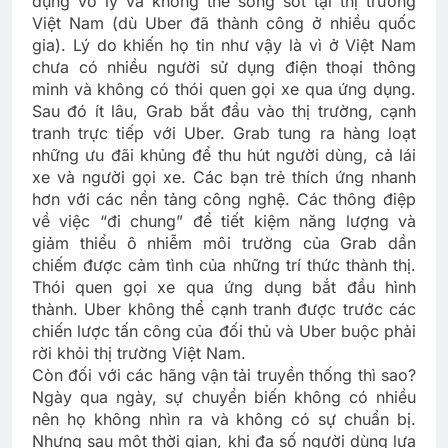
dụng vô lý và không thể sống sót tại thị trường
Việt Nam (dù Uber đã thành công ở nhiều quốc
gia). Lý do khiến họ tin như vậy là vì ở Việt Nam
chưa có nhiều người sử dụng điện thoại thông
minh và không có thói quen gọi xe qua ứng dụng.
Sau đó ít lâu, Grab bắt đầu vào thị trường, cạnh
tranh trực tiếp với Uber. Grab tung ra hàng loạt
những ưu đãi khủng để thu hút người dùng, cả lái
xe và người gọi xe. Các bạn trẻ thích ứng nhanh
hơn với các nền tảng công nghệ. Các thông điệp
về việc “đi chung” để tiết kiệm năng lượng và
giảm thiểu ô nhiễm môi trường của Grab dần
chiếm được cảm tình của những trí thức thành thị.
Thói quen gọi xe qua ứng dụng bắt đầu hình
thành. Uber không thể cạnh tranh được trước các
chiến lược tấn công của đối thủ và Uber buộc phải
rời khỏi thị trường Việt Nam.
Còn đối với các hãng vận tải truyền thống thì sao?
Ngày qua ngày, sự chuyển biến không có nhiều
nên họ không nhìn ra và không có sự chuẩn bị.
Nhưng sau một thời gian, khi đa số người dùng lựa