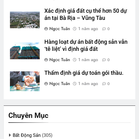
Xác định giá đất cụ thể hơn 50 dự
án tại Bà Rịa – Vũng Tàu
Ngọc Tuân
1 năm ago
0
Hàng loạt dự án bất động sản vẫn
‘tê liệt’ vì định giá đất
Ngọc Tuân
1 năm ago
0
Thẩm định giá dự toán gói thầu.
Ngọc Tuân
1 năm ago
0
Chuyên Mục
Bất Động Sản
(305)