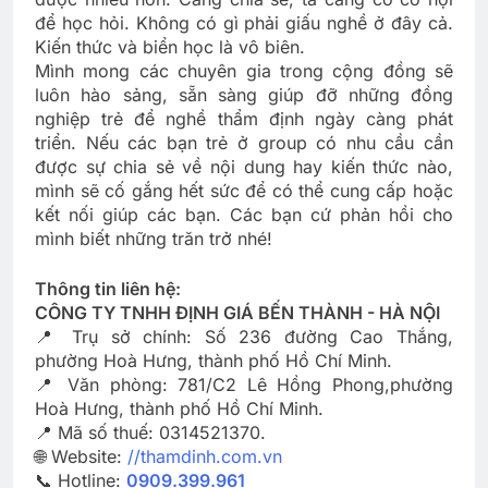
để học hỏi. Không có gì phải giấu nghề ở đây cả.
Kiến thức và biển học là vô biên.
Mình mong các chuyên gia trong cộng đồng sẽ
luôn hào sảng, sẵn sàng giúp đỡ những đồng
nghiệp trẻ để nghề thẩm định ngày càng phát
triển. Nếu các bạn trẻ ở group có nhu cầu cần
được sự chia sẻ về nội dung hay kiến thức nào,
mình sẽ cố gắng hết sức để có thể cung cấp hoặc
kết nối giúp các bạn. Các bạn cứ phản hồi cho
mình biết những trăn trở nhé!
Thông tin liên hệ:
CÔNG TY TNHH ĐỊNH GIÁ BẾN THÀNH - HÀ NỘI
📍 Trụ sở chính: Số 236 đường Cao Thắng,
phường Hoà Hưng, thành phố Hồ Chí Minh.
📍 Văn phòng: 781/C2 Lê Hồng Phong,phường
Hoà Hưng, thành phố Hồ Chí Minh.
📍 Mã số thuế: 0314521370.
🌐 Website:
//thamdinh.com.vn
📞 Hotline:
0909.399.961