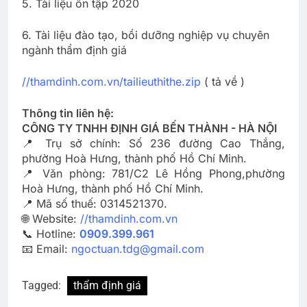
5. Tài liệu ôn tập 2020
6. Tài liệu đào tạo, bồi dưỡng nghiệp vụ chuyên
ngành thẩm định giá
//thamdinh.com.vn/tailieuthithe.zip
( tả về )
Thông tin liên hệ:
CÔNG TY TNHH ĐỊNH GIÁ BẾN THÀNH - HÀ NỘI
📍 Trụ sở chính: Số 236 đường Cao Thắng,
phường Hoà Hưng, thành phố Hồ Chí Minh.
📍 Văn phòng: 781/C2 Lê Hồng Phong,phường
Hoà Hưng, thành phố Hồ Chí Minh.
📍 Mã số thuế: 0314521370.
🌐 Website:
//thamdinh.com.vn
📞 Hotline:
0909.399.961
📧 Email:
ngoctuan.tdg@gmail.com
Tagged:
thẩm định giá