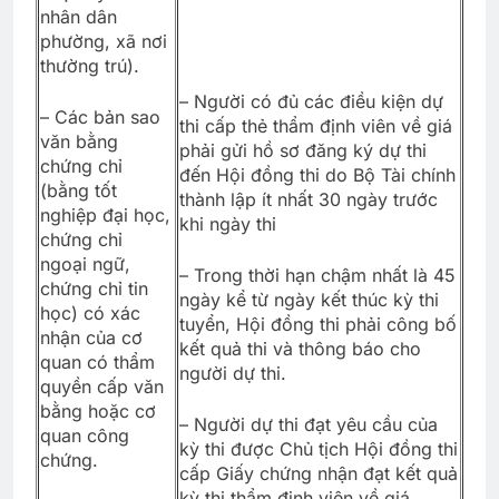
nhân dân
phường, xã nơi
thường trú).
– Người có đủ các điều kiện dự
– Các bản sao
thi cấp thẻ thẩm định viên về giá
văn bằng
phải gửi hồ sơ đăng ký dự thi
chứng chỉ
đến Hội đồng thi do Bộ Tài chính
(bằng tốt
thành lập ít nhất 30 ngày trước
nghiệp đại học,
khi ngày thi
chứng chỉ
ngoại ngữ,
– Trong thời hạn chậm nhất là 45
chứng chỉ tin
ngày kể từ ngày kết thúc kỳ thi
học) có xác
tuyển, Hội đồng thi phải công bố
nhận của cơ
kết quả thi và thông báo cho
quan có thẩm
người dự thi.
quyền cấp văn
bằng hoặc cơ
– Người dự thi đạt yêu cầu của
quan công
kỳ thi được Chủ tịch Hội đồng thi
chứng.
cấp Giấy chứng nhận đạt kết quả
kỳ thi thẩm định viên về giá