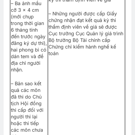
– Ba ảnh mầu
cỡ 3 x 4 cm
– Những người được cấp Giấy
(mới chụp
chứng nhận đạt kết quả kỳ thi
trong thời gian
thẩm định viên về giá sẽ được
6 tháng tính
Cục trưởng Cục Quản lý giá trình
đến trước ngày
Bộ trưởng Bộ Tài chính cấp
đăng ký dự thi),
Chứng chỉ kiểm hành nghề kế
hai phong bì có
toán
dán tem và đề
địa chỉ người
nhận.
– Bản sao kết
quả các môn
đã thi do Chủ
tịch Hội đồng
thi cấp đối với
người thi lại
hoặc thi tiếp
các môn chưa