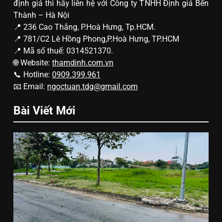
định giá thì hãy liên hệ với Công ty TNHH Định giá Bến
Thành – Hà Nội
📍 236 Cao Thắng, P.Hoà Hưng, Tp.HCM.
📍 781/C2 Lê Hồng Phong,P.Hoà Hưng, TP.HCM
📍 Mã số thuế: 0314521370.
🌐 Website:
thamdinh.com.vn
📞 Hotline:
0909.399.961
📧 Email:
ngoctuan.tdg@gmail.com
Bài Viết Mới