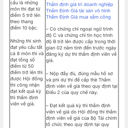
cầu là những
Thẩm định giá tri doanh nghiệp
môn thi đạt từ
Thẩm Định Giá tài sản vô hình
điểm 5 trở lên
Thẩm Định Giá mua sắm công
theo thang
điểm 10 bậc.
– Có chứng chỉ ngoại ngữ trình
độ C và chứng chỉ tin học trình
Những thí sinh
độ B trở lên được cấp trong thời
đạt yêu cầu tất
gian 02 năm tính đến trước ngày
cả 8 môn thi và
đăng ký dự thi thẩm định viên về
đạt tổng số
giá.
điểm từ 50
điểm trở lên thì
– Nộp đầy đủ, đúng mẫu hồ sơ
được Hội đồng
và phí dự thi để cấp thẻ Thẩm
thi công nhận
định viên về giá theo quy định tại
đạt kết quả kỳ
Điều 2 của quy chế này.
thi thẩm định
viên về giá.
– Đạt kết quả kỳ thi thẩm định
viên về giá do Hội đồng thi thẩm
định viên về giá của Bộ Tài chính
tổ chức theo quy định tại quy