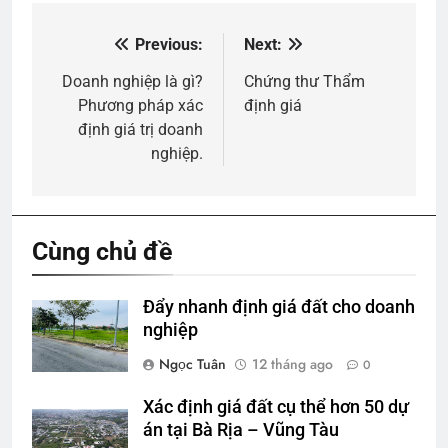
Previous:
Next:
Điều
hướng
Doanh nghiệp là gì?
Chứng thư Thẩm
Phương pháp xác
định giá
bài
định giá trị doanh
viết
nghiệp.
Cùng chủ đề
Đẩy nhanh định giá đất cho doanh
nghiệp
Ngọc Tuân
12 tháng ago
0
Xác định giá đất cụ thể hơn 50 dự
án tại Bà Rịa – Vũng Tàu