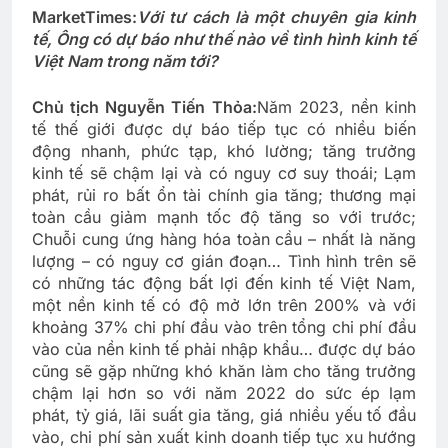
MarketTimes:
Với tư cách là một chuyên gia kinh
tế, Ông có dự báo như thế nào về tình hình kinh tế
Việt Nam trong năm tới?
Chủ tịch Nguyễn Tiến Thỏa:
Năm 2023, nền kinh
tế thế giới được dự báo tiếp tục có nhiều biến
động nhanh, phức tạp, khó lường; tăng trưởng
kinh tế sẽ chậm lại và có nguy cơ suy thoái; Lạm
phát, rủi ro bất ổn tài chính gia tăng; thương mại
toàn cầu giảm mạnh tốc độ tăng so với trước;
Chuỗi cung ứng hàng hóa toàn cầu – nhất là năng
lượng – có nguy cơ gián đoạn… Tình hình trên sẽ
có những tác động bất lợi đến kinh tế Việt Nam,
một nền kinh tế có độ mở lớn trên 200% và với
khoảng 37% chi phí đầu vào trên tổng chi phí đầu
vào của nền kinh tế phải nhập khẩu… được dự báo
cũng sẽ gặp những khó khăn làm cho tăng trưởng
chậm lại hơn so với năm 2022 do sức ép lạm
phát, tỷ giá, lãi suất gia tăng, giá nhiều yếu tố đầu
vào, chi phí sản xuất kinh doanh tiếp tục xu hướng