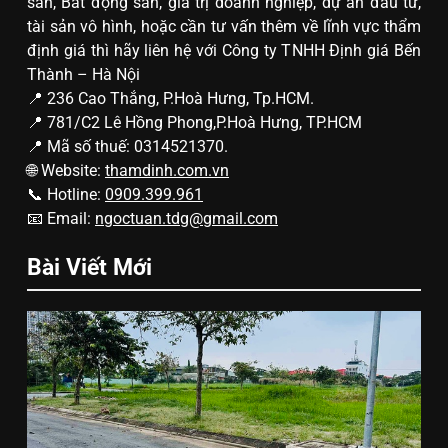
sản, Bất động sản, giá trị doanh nghiệp, dự án đầu tư,
tài sản vô hình, hoặc cần tư vấn thêm về lĩnh vực thẩm
định giá thì hãy liên hệ với Công ty TNHH Định giá Bến
Thành – Hà Nội
📍 236 Cao Thắng, P.Hoà Hưng, Tp.HCM.
📍 781/C2 Lê Hồng Phong,P.Hoà Hưng, TP.HCM
📍 Mã số thuế: 0314521370.
🌐 Website:
thamdinh.com.vn
📞 Hotline:
0909.399.961
📧 Email:
ngoctuan.tdg@gmail.com
Bài Viết Mới