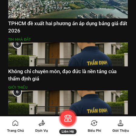
TPHCM đề xuất hai phương án áp dụng bảng giá đất
2026
TIN NHÀ ĐẤT
5
Không chỉ chuyên môn, đạo đức là nền tảng của
thẩm định giá
GIỚI THIỆU
6
Đạo đức nghề nghiệp trong thẩm định giá: Tại sao
tính khách quan và độc lập là yếu tố sống còn?
Trang Chủ
Dịch Vụ
Biểu Phí
Giới Thiệu
Liên Hệ
GIỚI THIỆU