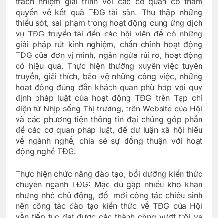
trách nhiệm giải trình với các cơ quan có thẩm
quyền về kết quả TĐG tài sản. Thu thập những
thiếu sót, sai phạm trong hoạt động cung ứng dịch
vụ TĐG truyền tải đến các hội viên để có những
giải pháp rút kinh nghiệm, chấn chỉnh hoạt động
TĐG của đơn vị mình, ngăn ngừa rủi ro, hoạt động
có hiệu quả. Thực hiện thường xuyên việc tuyên
truyền, giải thích, bảo vệ những công việc, những
hoạt động đúng đắn khách quan phù hợp với quy
định pháp luật của hoạt động TĐG trên Tạp chí
điện tử Nhịp sống Thị trường, trên Website của Hội
và các phương tiện thông tin đại chúng góp phần
để các cơ quan pháp luật, để dư luận xã hội hiểu
về ngành nghề, chia sẻ sự đồng thuận với hoạt
động nghề TĐG.
Thực hiện chức năng đào tạo, bồi dưỡng kiến thức
chuyên ngành TĐG: Mặc dù gặp nhiều khó khăn
nhưng nhờ chủ động, đổi mới công tác chiêu sinh
nên công tác đào tạo kiến thức về TĐG của Hội
vẫn tiếp tục đạt được các thành công vượt trội và