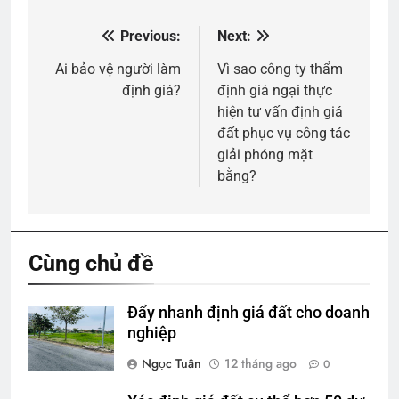
Previous:
Next:
Điều
hướng
Ai bảo vệ người làm
Vì sao công ty thẩm
định giá?
định giá ngại thực
bài
hiện tư vấn định giá
viết
đất phục vụ công tác
giải phóng mặt
bằng?
Cùng chủ đề
Đẩy nhanh định giá đất cho doanh
nghiệp
Ngọc Tuân
12 tháng ago
0