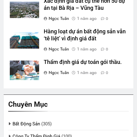
Xác định giá đất cụ thể hơn 50 dự
án tại Bà Rịa – Vũng Tàu
Ngọc Tuân
1 năm ago
0
Hàng loạt dự án bất động sản vẫn
‘tê liệt’ vì định giá đất
Ngọc Tuân
1 năm ago
0
Thẩm định giá dự toán gói thầu.
Ngọc Tuân
1 năm ago
0
Chuyên Mục
Bất Động Sản
(305)
Công Ty Thẩm Định Giá
(100)