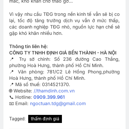
mắc, khó khăn chờ tháo gỡ…
Vì vậy nhu cầu TĐG trong nền kinh tế vẫn sẽ bị co
lại, tốc độ tăng trưởng dịch vụ vẫn ở mức thấp,
các doanh nghiệp TĐG nhỏ, nguồn lực hạn chế sẽ
gặp khó khăn nhiều hơn.
Thông tin liên hệ:
CÔNG TY TNHH ĐỊNH GIÁ BẾN THÀNH - HÀ NỘI
📍 Trụ sở chính: Số 236 đường Cao Thắng,
phường Hoà Hưng, thành phố Hồ Chí Minh.
📍 Văn phòng: 781/C2 Lê Hồng Phong,phường
Hoà Hưng, thành phố Hồ Chí Minh.
📍 Mã số thuế: 0314521370.
🌐 Website:
//thamdinh.com.vn
📞 Hotline:
0909.399.961
📧 Email:
ngoctuan.tdg@gmail.com
Tagged:
thẩm định giá