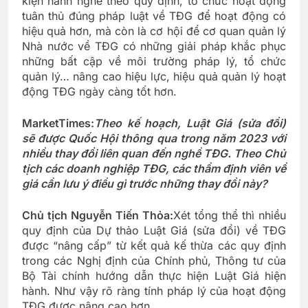
kiện hành nghề theo quy định, tổ chức hoạt động
tuân thủ đúng pháp luật về TĐG để hoạt động có
hiệu quả hơn, mà còn là cơ hội để cơ quan quản lý
Nhà nước về TĐG có những giải pháp khắc phục
những bất cập về môi trường pháp lý, tổ chức
quản lý… nâng cao hiệu lực, hiệu quả quản lý hoạt
động TĐG ngày càng tốt hơn.
MarketTimes:
Theo kế hoạch, Luật Giá (sửa đổi)
sẽ được Quốc Hội thông qua trong năm 2023 với
nhiều thay đổi liên quan đến nghề TĐG. Theo Chủ
tịch các doanh nghiệp TĐG, các thẩm định viên về
giá cần lưu ý điều gì trước những thay đổi này?
Chủ tịch Nguyễn Tiến Thỏa:
Xét tổng thể thì nhiều
quy định của Dự thảo Luật Giá (sửa đổi) về TĐG
được “nâng cấp” từ kết quả kế thừa các quy định
trong các Nghị định của Chính phủ, Thông tư của
Bộ Tài chính hướng dẫn thực hiện Luật Giá hiện
hành. Như vậy rõ ràng tính pháp lý của hoạt động
TĐG được nâng cao hơn.