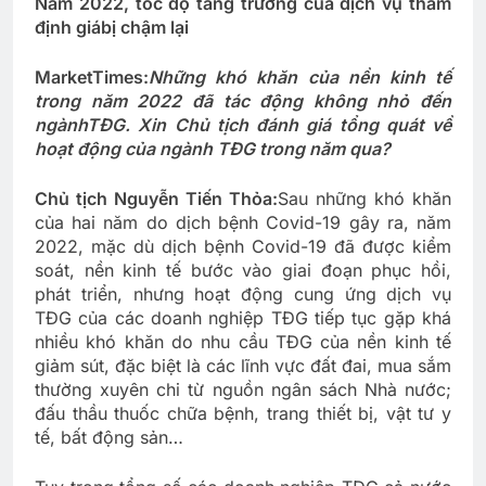
Năm 2022, tốc độ tăng trưởng của dịch vụ thẩm
định giá
bị chậm lại
MarketTimes:
Những khó khăn của nền kinh tế
trong năm 2022 đã tác động không nhỏ đến
ngành
TĐG. Xin Chủ tịch đánh giá tổng quát về
hoạt động của ngành TĐG trong năm qua?
Chủ tịch Nguyễn Tiến Thỏa:
Sau những khó khăn
của hai năm do dịch bệnh Covid-19 gây ra, năm
2022, mặc dù dịch bệnh Covid-19 đã được kiểm
soát, nền kinh tế bước vào giai đoạn phục hồi,
phát triển, nhưng hoạt động cung ứng dịch vụ
TĐG của các doanh nghiệp TĐG tiếp tục gặp khá
nhiều khó khăn do nhu cầu TĐG của nền kinh tế
giảm sút, đặc biệt là các lĩnh vực đất đai, mua sắm
thường xuyên chi từ nguồn ngân sách Nhà nước;
đấu thầu thuốc chữa bệnh, trang thiết bị, vật tư y
tế, bất động sản…