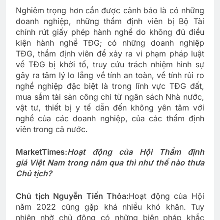
Nghiêm trọng hơn cần được cảnh báo là có những
doanh nghiệp, những thẩm định viên bị Bộ Tài
chính rút giấy phép hành nghề do không đủ điều
kiện hành nghề TĐG; có những doanh nghiệp
TĐG, thẩm định viên để xảy ra vi phạm pháp luật
về TĐG bị khởi tố, truy cứu trách nhiệm hình sự
gây ra tâm lý lo lắng về tính an toàn, về tính rủi ro
nghề nghiệp đặc biệt là trong lĩnh vực TĐG đất,
mua sắm tài sản công chi từ ngân sách Nhà nước,
vật tư, thiết bị y tế dẫn đến không yên tâm với
nghề của các doanh nghiệp, của các thẩm định
viên trong cả nước.
MarketTimes:
Hoạt động của Hội Thẩm định
giá Việt Nam trong năm qua thì như thế nào thư
a
Chủ tịch?
Chủ tịch Nguyễn Tiến Thỏa:
Hoạt động của Hội
năm 2022 cũng gặp khá nhiều khó khăn. Tuy
nhiên nhờ chủ động có những biện pháp khắc