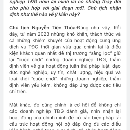
nghiệp TĐG nhìn lại mình và có những thay đổi
cho phù hợp với giai đoạn mới. Chủ tịch nhận
định như thế nào về ý kiến này?
Chủ tịch Nguyễn Tiến Thỏa:
Đúng như vậy. Rồi
đây, từ năm 2023 những khó khăn, thách thức và
cả những khiếm khuyết của hoạt động cung ứng
dịch vụ TĐG thời gian vừa qua chính lại là điều
kiện khách quan nhất để thị trường “sàng lọc” giữ
lại “cuộc chơi” những doanh nghiệp TĐG, thẩm
định viên về giá hoạt động tuân thủ pháp luật, đạo
đức nghề nghiệp, uy tín, chất lượng, hiệu quả và
loại khỏi “cuộc chơi” những doanh nghiệp, thẩm
định viên yếu kém, không đáp ứng được các tiêu
chí trên.
Mặt khác, đó cũng chính là cơ hội để không chỉ
các doanh nghiệp TĐG đánh giá, nhìn nhận lại
hoạt động của chính mình để có các biện pháp tái
cấu trúc hoạt động nội bộ đáp ứng đủ các điều