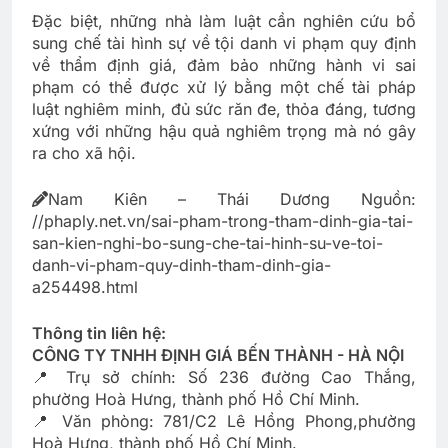
Đặc biệt, những nhà làm luật cần nghiên cứu bổ
sung chế tài hình sự về tội danh vi phạm quy định
về thẩm định giá, đảm bảo những hành vi sai
phạm có thể được xử lý bằng một chế tài pháp
luật nghiêm minh, đủ sức răn đe, thỏa đáng, tương
xứng với những hậu quả nghiêm trọng mà nó gây
ra cho xã hội.
Nam Kiên – Thái Dương Nguồn:
//phaply.net.vn/sai-pham-trong-tham-dinh-gia-tai-
san-kien-nghi-bo-sung-che-tai-hinh-su-ve-toi-
danh-vi-pham-quy-dinh-tham-dinh-gia-
a254498.html
Thông tin liên hệ:
CÔNG TY TNHH ĐỊNH GIÁ BẾN THÀNH - HÀ NỘI
📍 Trụ sở chính: Số 236 đường Cao Thắng,
phường Hoà Hưng, thành phố Hồ Chí Minh.
📍 Văn phòng: 781/C2 Lê Hồng Phong,phường
Hoà Hưng, thành phố Hồ Chí Minh.