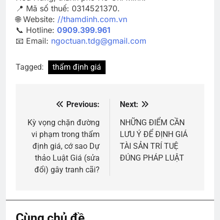
📍 Mã số thuế: 0314521370.
🌐 Website:
//thamdinh.com.vn
📞 Hotline:
0909.399.961
📧 Email:
ngoctuan.tdg@gmail.com
Tagged:
thẩm định giá
Previous:
Next:
Điều
hướng
Kỳ vọng chặn đường
NHỮNG ĐIỂM CẦN
vi phạm trong thẩm
LƯU Ý ĐỂ ĐỊNH GIÁ
bài
định giá, cớ sao Dự
TÀI SẢN TRÍ TUỆ
viết
thảo Luật Giá (sửa
ĐÚNG PHÁP LUẬT
đổi) gây tranh cãi?
Cùng chủ đề