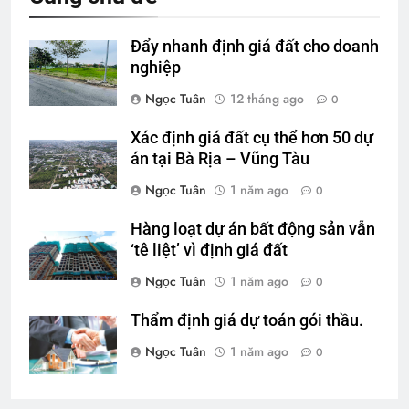
Đẩy nhanh định giá đất cho doanh
nghiệp
Ngọc Tuân
12 tháng ago
0
Xác định giá đất cụ thể hơn 50 dự
án tại Bà Rịa – Vũng Tàu
Ngọc Tuân
1 năm ago
0
Hàng loạt dự án bất động sản vẫn
‘tê liệt’ vì định giá đất
Ngọc Tuân
1 năm ago
0
Thẩm định giá dự toán gói thầu.
Ngọc Tuân
1 năm ago
0