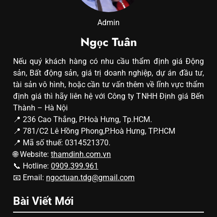
Admin
Ngọc Tuân
Nếu quý khách hàng có nhu cầu thẩm định giá Động
sản, Bất động sản, giá trị doanh nghiệp, dự án đầu tư,
tài sản vô hình, hoặc cần tư vấn thêm về lĩnh vực thẩm
định giá thì hãy liên hệ với Công ty TNHH Định giá Bến
Thành – Hà Nội
📍 236 Cao Thắng, P.Hoà Hưng, Tp.HCM.
📍 781/C2 Lê Hồng Phong,P.Hoà Hưng, TP.HCM
📍 Mã số thuế: 0314521370.
🌐 Website:
thamdinh.com.vn
📞 Hotline:
0909.399.961
📧 Email:
ngoctuan.tdg@gmail.com
Bài Viết Mới