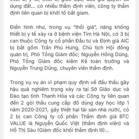
dụng đất… có nhiều thẩm định viên, công ty thẩm
định liên quan bị khởi tố bắt giam.
Điển hình như, trong vụ “thổi giá”, nâng khống
thiết bị y tế xảy ra ở bệnh viện Tim Hà Nội, có 3 bị
can thuộc Công ty cổ phần Đầu tư và Định giá AIC
bị bắt gồm Trần Phú Hưng, Chủ tịch Hội đồng
quản trị, Phó Tổng Giám đốc; Nguyễn Hồng Dũng,
Phó Tổng Giám đốc kiêm Kế toán trưởng và
Nguyễn Trung Dũng, chuyên viên thẩm định.
Trong vụ vụ án vi phạm quy định về đấu thầu gây
hậu quả nghiêm trọng xảy ra tại Sở Giáo dục và
Đào tạo tỉnh Thanh Hóa và các Công ty liên quan
đến 2 gói thầu cung cấp đồ dùng dạy học lớp 1
năm 2020-2021, gây thiệt hại tài sản nhà nước, có
2 bị can Công ty cổ phần Thẩm định giá BTC
VALUE là Nguyễn Quốc Việt (thẩm định viên) và
Hồ Thị Sáu (Giám đốc khối thẩm định III)…