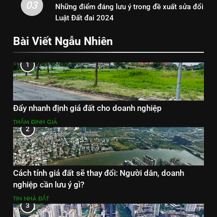
03
Những điểm đáng lưu ý trong đề xuất sửa đổi
Luật Đất đai 2024
Bài Viết Ngẫu Nhiên
1
Đẩy nhanh định giá đất cho doanh nghiệp
THẨM ĐỊNH GIÁ
2
Cách tính giá đất sẽ thay đổi: Người dân, doanh
nghiệp cần lưu ý gì?
TIN NHÀ ĐẤT
3