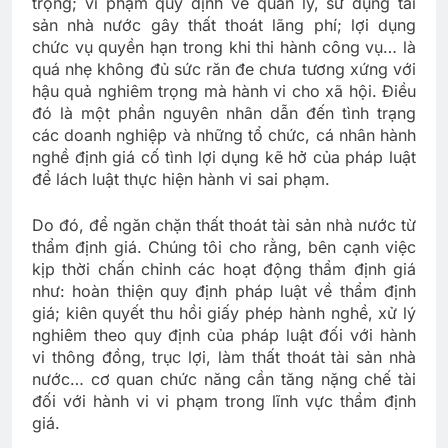
trọng; vi phạm quy định về quản lý, sử dụng tài
sản nhà nước gây thất thoát lãng phí; lợi dụng
chức vụ quyền hạn trong khi thi hành công vụ… là
quá nhẹ không đủ sức răn đe chưa tương xứng với
hậu quả nghiêm trọng mà hành vi cho xã hội. Điều
đó là một phần nguyên nhân dẫn đến tình trạng
các doanh nghiệp và những tổ chức, cá nhân hành
nghề định giá cố tình lợi dụng kẽ hở của pháp luật
để lách luật thực hiện hành vi sai phạm.
Do đó, để ngăn chặn thất thoát tài sản nhà nước từ
thẩm định giá. Chúng tôi cho rằng, bên cạnh việc
kịp thời chấn chỉnh các hoạt động thẩm định giá
như: hoàn thiện quy định pháp luật về thẩm định
giá; kiên quyết thu hồi giấy phép hành nghề, xử lý
nghiêm theo quy định của pháp luật đối với hành
vi thông đồng, trục lợi, làm thất thoát tài sản nhà
nước… cơ quan chức năng cần tăng nặng chế tài
đối với hành vi vi phạm trong lĩnh vực thẩm định
giá.