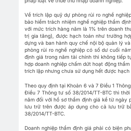
pháp luật về thuế thu nhập doanh nghiệp.
Về trích lập quỹ dự phòng rủi ro nghề nghi
bảo hiểm trách nhiệm nghề nghiệp thẩm định g
với mức trích hàng năm là 1% trên doanh th
trị gia tăng), được hạch toán như trường hợ
dựng và ban hành quy chế nội bộ quản lý và
phòng rủi ro nghề nghiệp có số dư cuối nă
định giá trong năm tài chính thì không tiếp 
hợp doanh nghiệp chấm dứt hoạt động thẩm đ
trích lập nhưng chưa sử dụng hết được hạch
Theo quy định tại Khoản 6 và 7 Điều 1 Thôn
Điều 7 Thông tư số 38/2014/TT-BTC thì thời h
năm đối với hồ sơ thẩm định giá kể từ ngày 
lưu trữ trên được áp dụng cho cả lưu trữ b
38/2014/TT-BTC.
Doanh nghiệp thẩm định giá phải có biện phá