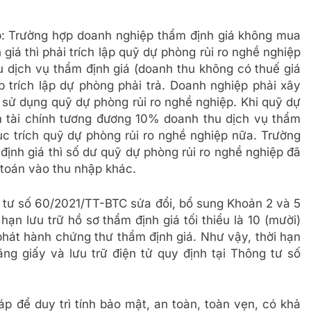
ệp: Trường hợp doanh nghiệp thẩm định giá không mua
iá thì phải trích lập quỹ dự phòng rủi ro nghề nghiệp
u dịch vụ thẩm định giá (doanh thu không có thuế giá
p trích lập dự phòng phải trả. Doanh nghiệp phải xây
 sử dụng quỹ dự phòng rủi ro nghề nghiệp. Khi quỹ dự
m tài chính tương đương 10% doanh thu dịch vụ thẩm
tục trích quỹ dự phòng rủi ro nghề nghiệp nữa. Trường
ịnh giá thì số dư quỹ dự phòng rủi ro nghề nghiệp đã
 toán vào thu nhập khác.
g tư số 60/2021/TT-BTC sửa đổi, bổ sung Khoản 2 và 5
ạn lưu trữ hồ sơ thẩm định giá tối thiểu là 10 (mười)
phát hành chứng thư thẩm định giá. Như vậy, thời hạn
ằng giấy và lưu trữ điện tử quy định tại Thông tư số
p để duy trì tính bảo mật, an toàn, toàn vẹn, có khả