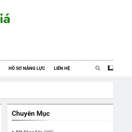
iá
HỒ SƠ NĂNG LỰC
LIÊN HỆ
Chuyên Mục