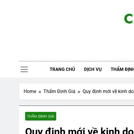
Skip
to
C
content
TRANG CHỦ
DỊCH VỤ
THẨM ĐỊNH
Home
Thẩm Định Giá
Quy định mới về kinh do
THẨM ĐỊNH GIÁ
Quy định mới về kinh do