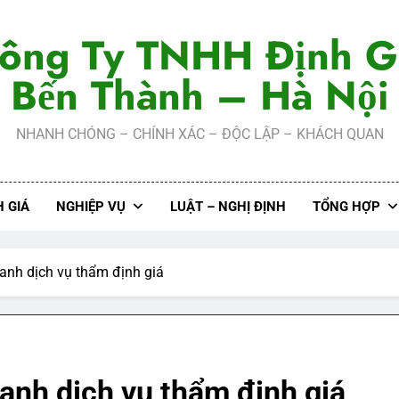
ông Ty TNHH Định G
Bến Thành – Hà Nội
NHANH CHÓNG – CHÍNH XÁC – ĐỘC LẬP – KHÁCH QUAN
 GIÁ
NGHIỆP VỤ
LUẬT – NGHỊ ĐỊNH
TỔNG HỢP
anh dịch vụ thẩm định giá
anh dịch vụ thẩm định giá