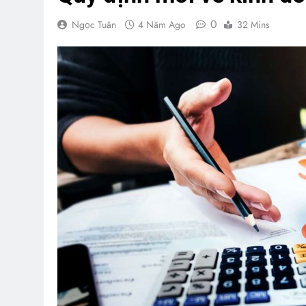
0
Ngọc Tuân
4 Năm Ago
32 Mins