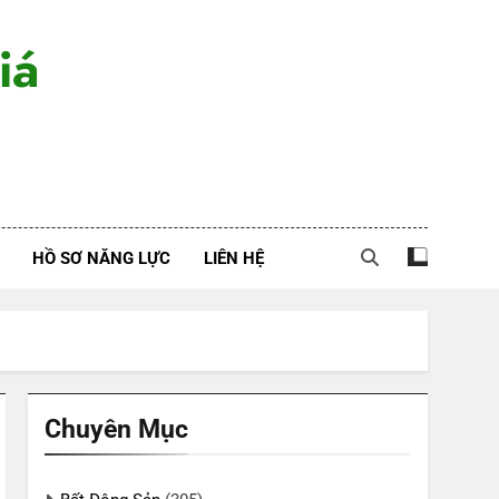
iá
HỒ SƠ NĂNG LỰC
LIÊN HỆ
Chuyên Mục