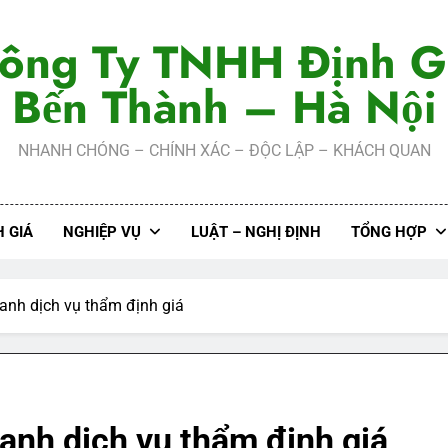
ông Ty TNHH Định G
Bến Thành – Hà Nội
NHANH CHÓNG – CHÍNH XÁC – ĐỘC LẬP – KHÁCH QUAN
 GIÁ
NGHIỆP VỤ
LUẬT – NGHỊ ĐỊNH
TỔNG HỢP
anh dịch vụ thẩm định giá
anh dịch vụ thẩm định giá