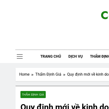
Skip
to
C
content
TRANG CHỦ
DỊCH VỤ
THẨM ĐỊNH
Home
Thẩm Định Giá
Quy định mới về kinh do
THẨM ĐỊNH GIÁ
Quy định mới về kinh do