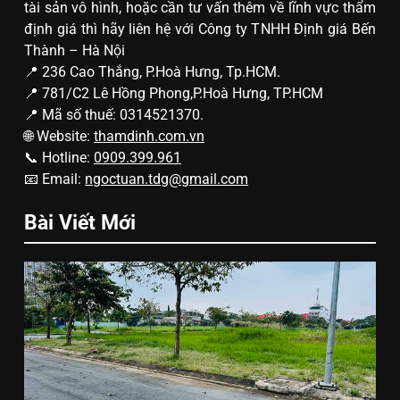
tài sản vô hình, hoặc cần tư vấn thêm về lĩnh vực thẩm
định giá thì hãy liên hệ với Công ty TNHH Định giá Bến
Thành – Hà Nội
📍 236 Cao Thắng, P.Hoà Hưng, Tp.HCM.
📍 781/C2 Lê Hồng Phong,P.Hoà Hưng, TP.HCM
📍 Mã số thuế: 0314521370.
🌐 Website:
thamdinh.com.vn
📞 Hotline:
0909.399.961
📧 Email:
ngoctuan.tdg@gmail.com
Bài Viết Mới