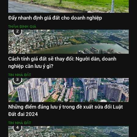
Đẩy nhanh định giá đất cho doanh nghiệp
THẨM ĐỊNH GIÁ
2
Cách tính giá đất sẽ thay đổi: Người dân, doanh
nghiệp cần lưu ý gì?
TIN NHÀ ĐẤT
3
Những điểm đáng lưu ý trong đề xuất sửa đổi Luật
Đất đai 2024
TIN NHÀ ĐẤT
4