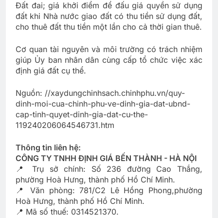
Đất đai; giá khởi điểm để đấu giá quyền sử dụng
đất khi Nhà nước giao đất có thu tiền sử dụng đất,
cho thuê đất thu tiền một lần cho cả thời gian thuê.
Cơ quan tài nguyên và môi trường có trách nhiệm
giúp Ủy ban nhân dân cùng cấp tổ chức việc xác
định giá đất cụ thể.
Nguồn: //xaydungchinhsach.chinhphu.vn/quy-
dinh-moi-cua-chinh-phu-ve-dinh-gia-dat-ubnd-
cap-tinh-quyet-dinh-gia-dat-cu-the-
119240206064546731.htm
Thông tin liên hệ:
CÔNG TY TNHH ĐỊNH GIÁ BẾN THÀNH - HÀ NỘI
📍 Trụ sở chính: Số 236 đường Cao Thắng,
phường Hoà Hưng, thành phố Hồ Chí Minh.
📍 Văn phòng: 781/C2 Lê Hồng Phong,phường
Hoà Hưng, thành phố Hồ Chí Minh.
📍 Mã số thuế: 0314521370.