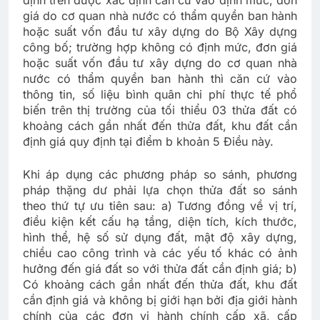
định trên được xác định căn cứ vào định mức, đơn
giá do cơ quan nhà nước có thẩm quyền ban hành
hoặc suất vốn đầu tư xây dựng do Bộ Xây dựng
công bố; trường hợp không có định mức, đơn giá
hoặc suất vốn đầu tư xây dựng do cơ quan nhà
nước có thẩm quyền ban hành thì căn cứ vào
thông tin, số liệu bình quân chi phí thực tế phổ
biến trên thị trường của tối thiểu 03 thửa đất có
khoảng cách gần nhất đến thửa đất, khu đất cần
định giá quy định tại điểm b khoản 5 Điều này.
Khi áp dụng các phương pháp so sánh, phương
pháp thặng dư phải lựa chọn thửa đất so sánh
theo thứ tự ưu tiên sau: a) Tương đồng về vị trí,
điều kiện kết cấu hạ tầng, diện tích, kích thước,
hình thể, hệ số sử dụng đất, mật độ xây dựng,
chiều cao công trình và các yếu tố khác có ảnh
hưởng đến giá đất so với thửa đất cần định giá; b)
Có khoảng cách gần nhất đến thửa đất, khu đất
cần định giá và không bị giới hạn bởi địa giới hành
chính của các đơn vị hành chính cấp xã, cấp