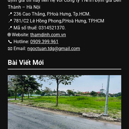
định giá thì hãy liên hệ với Công ty TNHH Định giá Bến
Thành – Hà Nội
📍 236 Cao Thắng, P.Hoà Hưng, Tp.HCM.
📍 781/C2 Lê Hồng Phong,P.Hoà Hưng, TP.HCM
📍 Mã số thuế: 0314521370.
🌐 Website:
thamdinh.com.vn
📞 Hotline:
0909.399.961
📧 Email:
ngoctuan.tdg@gmail.com
Bài Viết Mới