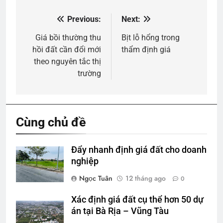
Previous:
Next:
Điều
hướng
Giá bồi thường thu
Bịt lỗ hổng trong
hồi đất cần đổi mới
thẩm định giá
bài
theo nguyên tắc thị
viết
trường
Cùng chủ đề
Đẩy nhanh định giá đất cho doanh
nghiệp
Ngọc Tuân
12 tháng ago
0
Xác định giá đất cụ thể hơn 50 dự
án tại Bà Rịa – Vũng Tàu