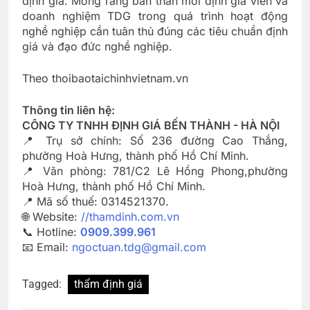
định giá. Mong rằng bản thân mỗi định giá viên và
doanh nghiệm TDG trong quá trình hoạt động
nghề nghiệp cần tuân thủ đúng các tiêu chuẩn định
giá và đạo đức nghề nghiệp.
Theo thoibaotaichinhvietnam.vn
Thông tin liên hệ:
CÔNG TY TNHH ĐỊNH GIÁ BẾN THÀNH - HÀ NỘI
📍 Trụ sở chính: Số 236 đường Cao Thắng,
phường Hoà Hưng, thành phố Hồ Chí Minh.
📍 Văn phòng: 781/C2 Lê Hồng Phong,phường
Hoà Hưng, thành phố Hồ Chí Minh.
📍 Mã số thuế: 0314521370.
🌐 Website:
//thamdinh.com.vn
📞 Hotline:
0909.399.961
📧 Email:
ngoctuan.tdg@gmail.com
Tagged:
thẩm định giá