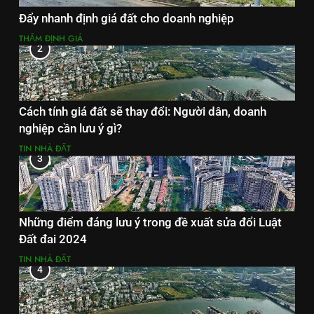
Đẩy nhanh định giá đất cho doanh nghiệp
THẨM ĐỊNH GIÁ
2
Cách tính giá đất sẽ thay đổi: Người dân, doanh
nghiệp cần lưu ý gì?
TIN NHÀ ĐẤT
3
Những điểm đáng lưu ý trong đề xuất sửa đổi Luật
Đất đai 2024
TIN NHÀ ĐẤT
4