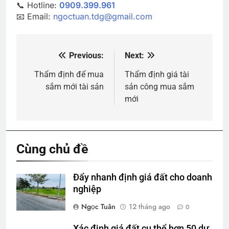
📞 Hotline:
0909.399.961
📧 Email:
ngoctuan.tdg@gmail.com
Previous:
Next:
Điều
hướng
Thẩm định để mua
Thẩm định giá tài
sắm mới tài sản
sản công mua sắm
bài
mới
viết
Cùng chủ đề
Đẩy nhanh định giá đất cho doanh
nghiệp
Ngọc Tuân
12 tháng ago
0
Xác định giá đất cụ thể hơn 50 dự