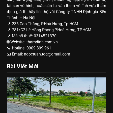
tài sản vô hình, hoặc cần tư vấn thêm về lĩnh vực thẩm
định giá thì hãy liên hệ với Công ty TNHH Định giá Bến
Thành – Hà Nội
📍 236 Cao Thắng, P.Hoà Hưng, Tp.HCM.
📍 781/C2 Lê Hồng Phong,P.Hoà Hưng, TP.HCM
📍 Mã số thuế: 0314521370.
🌐 Website:
thamdinh.com.vn
📞 Hotline:
0909.399.961
📧 Email:
ngoctuan.tdg@gmail.com
Bài Viết Mới