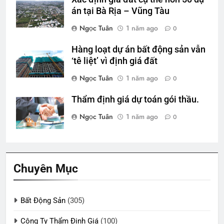
án tại Bà Rịa – Vũng Tàu
Ngọc Tuân
1 năm ago
0
Hàng loạt dự án bất động sản vẫn
‘tê liệt’ vì định giá đất
Ngọc Tuân
1 năm ago
0
Thẩm định giá dự toán gói thầu.
Ngọc Tuân
1 năm ago
0
Chuyên Mục
Bất Động Sản
(305)
Công Ty Thẩm Định Giá
(100)