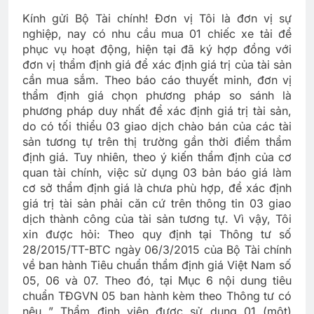
Kính gửi Bộ Tài chính! Đơn vị Tôi là đơn vị sự
nghiệp, nay có nhu cầu mua 01 chiếc xe tải để
phục vụ hoạt động, hiện tại đã ký hợp đồng với
đơn vị thẩm định giá để xác định giá trị của tài sản
cần mua sắm. Theo báo cáo thuyết minh, đơn vị
thẩm định giá chọn phương pháp so sánh là
phương pháp duy nhất để xác định giá trị tài sản,
do có tối thiểu 03 giao dịch chào bán của các tài
sản tương tự trên thị trường gần thời điểm thẩm
định giá. Tuy nhiên, theo ý kiến thẩm định của cơ
quan tài chính, việc sử dụng 03 bản báo giá làm
cơ sở thẩm định giá là chưa phù hợp, để xác định
giá trị tài sản phải căn cứ trên thông tin 03 giao
dịch thành công của tài sản tương tự. Vì vậy, Tôi
xin được hỏi: Theo quy định tại Thông tư số
28/2015/TT-BTC ngày 06/3/2015 của Bộ Tài chính
về ban hành Tiêu chuẩn thẩm định giá Việt Nam số
05, 06 và 07. Theo đó, tại Mục 6 nội dung tiêu
chuẩn TĐGVN 05 ban hành kèm theo Thông tư có
nêu ” Thẩm định viên được sử dụng 01 (một)