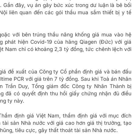
ở. Gần đây, vụ án gây bức xúc trong dư luận là bê bối
Nội liên quan đến các gói thầu mua sắm thiết bị y tế
oặc với bên trúng thầu nâng khống giá mua vào hệ
 phát hiện Covid-19 của hãng Qiagen (Đức) với giá
iệt Nam chỉ có khoảng 2,3 tỷ đồng, tức chênh lệch với
iá đề xuất của Công ty Cổ phần định giá và bán đấu
time PCR với giá trên 7 tỷ đồng. Sau khi Toà án Nhân
ễn Trần Duy, Tổng giám đốc Công ty Nhân Thành bị
g đã có quyết định thu hồi giấy chứng nhận đủ điều
ng ty này.
hẩm định giá Việt Nam, thẩm định giá với mục đích
tài sản Nhà nước với giá cao hơn giá thị trường, tạo
hũng, tiêu cực, gây thất thoát tài sản Nhà nước.