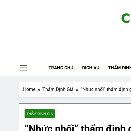
Skip
to
C
content
TRANG CHỦ
DỊCH VỤ
THẨM ĐỊNH
Home
Thẩm Định Giá
“Nhức nhối” thẩm định gi
THẨM ĐỊNH GIÁ
“Nhức nhối” thẩm định gi