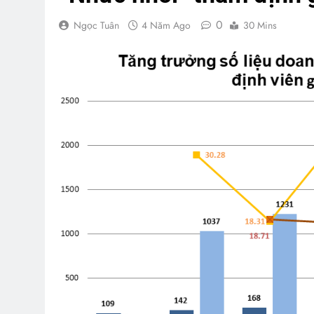
0
Ngọc Tuân
4 Năm Ago
30 Mins