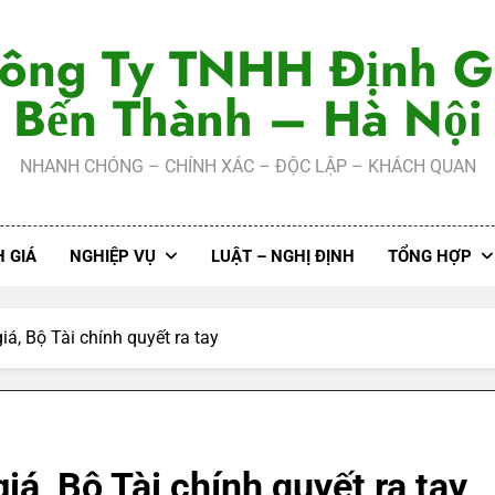
ông Ty TNHH Định G
Bến Thành – Hà Nội
NHANH CHÓNG – CHÍNH XÁC – ĐỘC LẬP – KHÁCH QUAN
 GIÁ
NGHIỆP VỤ
LUẬT – NGHỊ ĐỊNH
TỔNG HỢP
á, Bộ Tài chính quyết ra tay
á, Bộ Tài chính quyết ra tay