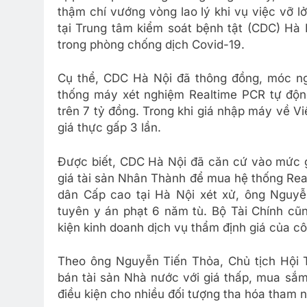
thậm chí vướng vòng lao lý khi vụ việc vỡ l
tại Trung tâm kiểm soát bệnh tật (CDC) Hà 
trong phòng chống dịch Covid-19.
Cụ thể, CDC Hà Nội đã thông đồng, móc ng
thống máy xét nghiệm Realtime PCR tự động
trên 7 tỷ đồng. Trong khi giá nhập máy về V
giá thực gấp 3 lần.
Được biết, CDC Hà Nội đã căn cứ vào mức g
giá tài sản Nhân Thành để mua hệ thống Real
dân Cấp cao tại Hà Nội xét xử, ông Nguy
tuyên y án phạt 6 năm tù. Bộ Tài Chính cũn
kiện kinh doanh dịch vụ thẩm định giá của cô
Theo ông Nguyễn Tiến Thỏa, Chủ tịch Hội T
bán tài sản Nhà nước với giá thấp, mua sắm 
điều kiện cho nhiều đối tượng tha hóa tham n