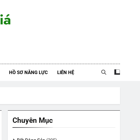
iá
HỒ SƠ NĂNG LỰC
LIÊN HỆ
Chuyên Mục