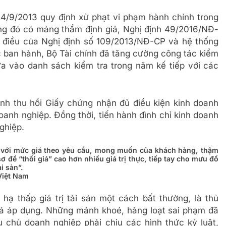
4/9/2013 quy định xử phạt vi phạm hành chính trong
trong đó có mảng thẩm định giá, Nghị định 49/2016/NĐ-
 điều của Nghị định số 109/2013/NĐ-CP và hệ thống
 ban hành, Bộ Tài chính đã tăng cường công tác kiểm
ưa vào danh sách kiểm tra trong năm kế tiếp với các
nh thu hồi Giấy chứng nhận đủ điều kiện kinh doanh
oanh nghiệp. Đồng thời, tiến hành đình chỉ kinh doanh
ghiệp.
á với mức giá theo yêu cầu, mong muốn của khách hàng, thậm
sơ để “thổi giá” cao hơn nhiều giá trị thực, tiếp tay cho mưu đồ
i sản”.
Việt Nam
 hạ thấp giá trị tài sản một cách bất thường, là thủ
iá áp dụng. Những mánh khoé, hàng loạt sai phạm đã
ều chủ doanh nghiệp phải chịu các hình thức kỷ luật,