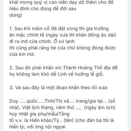
khái mong quý vị cao niên dạy dỗ thêm cho để
hiệu đính cho đúng để đời sau
dùng)
1. Sau khi mâm cỗ đã đặt xong thì gia trưởng
ăn mặc chỉnh tề (ngày xưa thì khăn đống áo dài)
đi ra mở cửa chính. Ở xứ lạnh
thì cũng phải ráng hé cửa chứ không đóng được
cửa kín mít.
2. Sau đó phải khấn xin Thành Hoàng Thổ địa để
họ không làm khó dễ Linh về hưởng lễ giỗ.
3. Và sau đây là một đoạn khấn theo lối xưa:
Duy …..quốc…..Tỉnh/Thị xã…. trang/gia tại… (số
nhà). Việt lịch tháng, năm thứ …, (ngày âm lịch)
húy nhật gia phụ/mẫu/Tằng
tổ v.v. là Hiển khảo/Tỷ.. (tên) (cho đàn bà thì là
hiển tỷ; với ông nội ngọai