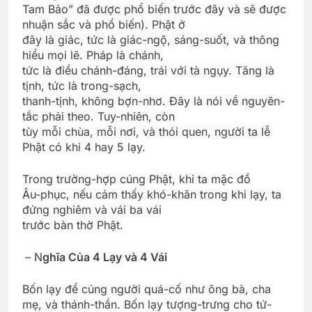
Tam Bảo” đã được phổ biến trước đây và sẽ được
nhuận sắc và phổ biến). Phật ở
đây là giác, tức là giác-ngộ, sáng-suốt, và thông
hiểu mọi lẽ. Pháp là chánh,
tức là điều chánh-đáng, trái với tà ngụy. Tăng là
tịnh, tức là trong-sạch,
thanh-tịnh, không bợn-nhơ. Đây là nói về nguyên-
tắc phải theo. Tuy-nhiên, còn
tùy mỗi chùa, mỗi nơi, và thói quen, người ta lễ
Phật có khi 4 hay 5 lạy.
Trong trường-hợp cúng Phật, khi ta mặc đồ
Âu-phục, nếu cảm thấy khó-khăn trong khi lạy, ta
đứng nghiêm và vái ba vái
trước bàn thờ Phật.
– N
ghĩa Của 4 Lạy và 4 Vái
Bốn lạy để cúng người quá-cố như ông bà, cha
mẹ, và thánh-thần. Bốn lạy tượng-trưng cho tứ-