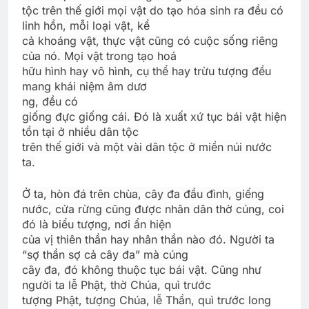
tộc trên thế giới mọi vật do tạo hóa sinh ra đều có
linh hồn, mỗi loại vật, kể
cả khoáng vật, thực vật cũng có cuộc sống riêng
của nó. Mọi vật trong tạo hoá
hữu hình hay vô hình, cụ thể hay trừu tượng đều
mang khái niệm âm dươ
ng, đều có
giống đực giống cái. Ðó là xuất xứ tục bái vật hiện
tồn tại ở nhiều dân tộc
trên thế giới và một vài dân tộc ở miền núi nước
ta.
Ở ta, hòn đá trên chùa, cây đa đầu đình, giếng
nước, cửa rừng cũng được nhân dân thờ cúng, coi
đó là biểu tượng, nơi ẩn hiện
của vị thiên thần hay nhân thần nào đó. Người ta
“sợ thần sợ cả cây đa” mà cúng
cây đa, đó không thuộc tục bái vật. Cũng như
người ta lễ Phật, thờ Chúa, quì trước
tượng Phật, tượng Chúa, lễ Thần, quì trước long