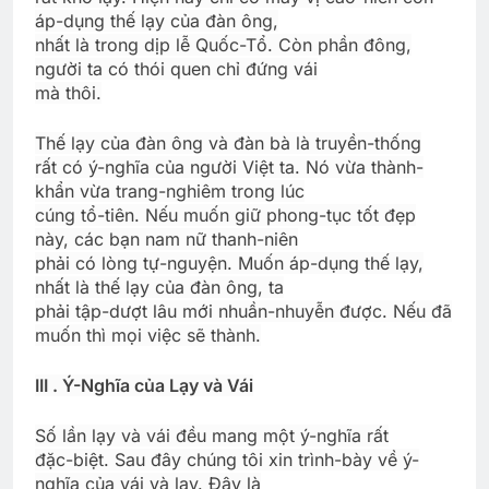
áp-dụng thế lạy của đàn ông,
nhất là trong dịp lễ Quốc-Tổ. Còn phần đông,
người ta có thói quen chỉ đứng vái
mà thôi.
Thế lạy của đàn ông và đàn bà là truyền-thống
rất có ý-nghĩa của người Việt ta. Nó vừa thành-
khẩn vừa trang-nghiêm trong lúc
cúng tổ-tiên. Nếu muốn giữ phong-tục tốt đẹp
này, các bạn nam nữ thanh-niên
phải có lòng tự-nguyện. Muốn áp-dụng thế lạy,
nhất là thế lạy của đàn ông, ta
phải tập-dượt lâu mới nhuần-nhuyễn được. Nếu đã
muốn thì mọi việc sẽ thành.
III . Ý-Nghĩa của Lạy và Vái
Số lần lạy và vái đều mang một ý-nghĩa rất
đặc-biệt. Sau đây chúng tôi xin trình-bày về ý-
nghĩa của vái và lạy. Đây là