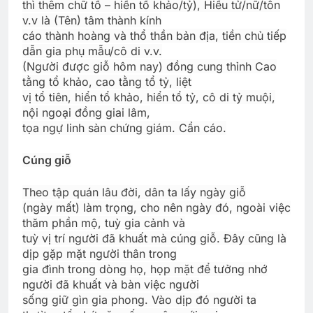
thì thêm chữ tổ – hiển tổ khảo/tỷ), Hiếu tử/nữ/tôn
v.v là (Tên) tâm thành kính
cáo thành hoàng và thổ thần bản địa, tiền chủ tiếp
dẫn gia phụ mẫu/cô di v.v.
(Người được giỗ hôm nay) đồng cung thỉnh Cao
tằng tổ khảo, cao tằng tổ tỷ, liệt
vị tổ tiên, hiển tổ khảo, hiển tổ tỷ, cô di tỷ muội,
nội ngoại đồng giai lâm,
tọa ngự linh sàn chứng giám. Cẩn cáo.
Cúng giỗ
Theo tập quán lâu đời, dân ta lấy ngày giỗ
(ngày mất) làm trọng, cho nên ngày đó, ngoài việc
thăm phần mộ, tuỳ gia cảnh và
tuỳ vị trí người đã khuất mà cúng giỗ. Ðây cũng là
dịp gặp mặt người thân trong
gia đình trong dòng họ, họp mặt để tưởng nhớ
người đã khuất và bàn việc người
sống giữ gìn gia phong. Vào dịp đó người ta