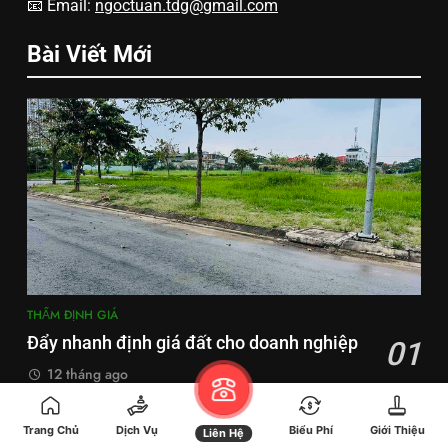
📧 Email:
ngoctuan.tdg@gmail.com
Bài Viết Mới
THẨM ĐỊNH GIÁ
Đẩy nhanh định giá đất cho doanh nghiệp
01
12 tháng ago
TIN NHÀ ĐẤT
Trang Chủ
Dịch Vụ
Biểu Phí
Giới Thiệu
Liên Hệ
02