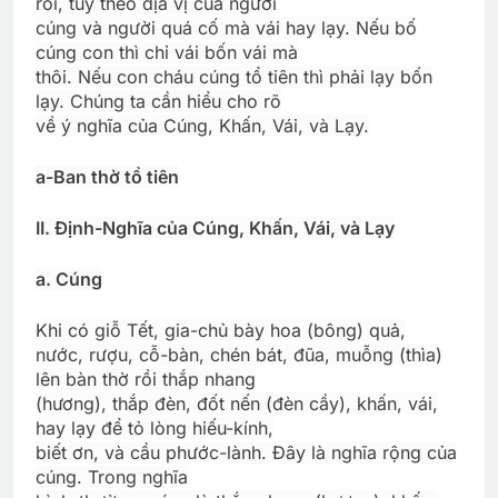
rồi, tuỳ theo địa vị của người
cúng và người quá cố mà vái hay lạy. Nếu bố
cúng con thì chỉ vái bốn vái mà
thôi. Nếu con cháu cúng tổ tiên thì phải lạy bốn
lạy. Chúng ta cần hiểu cho rõ
về ý nghĩa của Cúng, Khấn, Vái, và Lạy.
a-Ban thờ tổ tiên
II. Định-Nghĩa của Cúng, Khấn, Vái, và Lạy
a. Cúng
Khi có giỗ Tết, gia-chủ bày hoa (bông) quả,
nước, rượu, cỗ-bàn, chén bát, đũa, muỗng (thìa)
lên bàn thờ rồi thắp nhang
(hương), thắp đèn, đốt nến (đèn cầy), khấn, vái,
hay lạy để tỏ lòng hiếu-kính,
biết ơn, và cầu phước-lành. Đây là nghĩa rộng của
cúng. Trong nghĩa