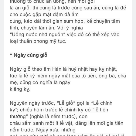
thường tổ chức ăn uống, nên mới gọi
là ăn giỗ, thì cũng là trước cúng sau ăn, cũng là để
cho cuộc gặp mặt đậm đà ấm
cúng, kéo dài thời gian sum họp, kể chuyện tâm
tình, chuyện làm ăn. Với ý nghĩa
“Uống nước nhớ nguồn” việc đó có thể xếp vào
loại thuần phong mỹ tục.
* Ngày cúng giỗ
Ngày giỗ theo âm Hán là huý nhật hay kỵ nhật,
tức là lễ kỷ niệm ngày mất của tổ tiên, ông bà, cha
mẹ, cũng có nghĩa là ngày
kiêng kỵ.
Nguyên ngày trước, “Lễ giỗ” gọi là “Lễ chính
kỵ”; chiều hôm trước lễ chính kỵ có “lễ tiên
thường” (nghĩa là nếm trước), con
cháu sắm sanh một ít lễ vật, dâng lên mời gia tiên
nếm trước. Ngày xưa, những