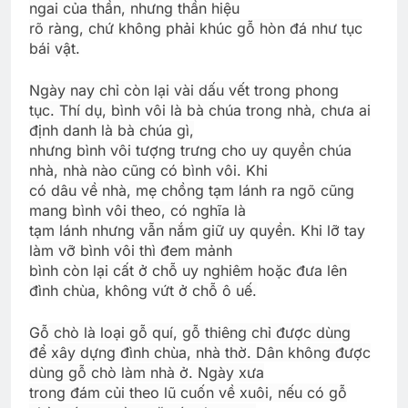
ngai của thần, nhưng thần hiệu
rõ ràng, chứ không phải khúc gỗ hòn đá như tục
bái vật.
Ngày nay chỉ còn lại vài dấu vết trong phong
tục. Thí dụ, bình vôi là bà chúa trong nhà, chưa ai
định danh là bà chúa gì,
nhưng bình vôi tượng trưng cho uy quyền chúa
nhà, nhà nào cũng có bình vôi. Khi
có dâu về nhà, mẹ chồng tạm lánh ra ngõ cũng
mang bình vôi theo, có nghĩa là
tạm lánh nhưng vẫn nắm giữ uy quyền. Khi lỡ tay
làm vỡ bình vôi thì đem mảnh
bình còn lại cất ở chỗ uy nghiêm hoặc đưa lên
đình chùa, không vứt ở chỗ ô uế.
Gỗ chò là loại gỗ quí, gỗ thiêng chỉ được dùng
để xây dựng đình chùa, nhà thờ. Dân không được
dùng gỗ chò làm nhà ở. Ngày xưa
trong đám củi theo lũ cuốn về xuôi, nếu có gỗ