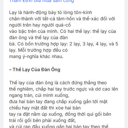
Thẩm Định Giá mua sắm công
Lạy là hành-động bày tỏ lòng tôn-kính
chân-thành với tất-cả tâm-hồn và thể-xác đối với
người trên hay người quá-cố
vào bậc trên của mình. Có hai thế lạy: thế lạy của
đàn ông và thế lạy của đàn
bà. Có bốn trường hợp lạy: 2 lạy, 3 lạy, 4 lạy, và 5
lạy. Mỗi trường hợp đều có
mang ý-nghĩa khác nhau.
– Thế Lạy Của Đàn Ông
Thế lạy của đàn ông là cách đứng thẳng theo
thế nghiêm, chắp hai tay trước ngực và dơ cao lên
ngang trán, cúi mình xuống,
đưa hai bàn tay đang chắp xuống gần tới mặt
chiếu hay mặt đất thì xòe hai bàn
tay ra đặt nằm úp xuống, đồng thời quì gối bên
trái rồi gối bên phải xuống đất,
và cúi rạp đầu xuống gần hai bàn tay theo thế