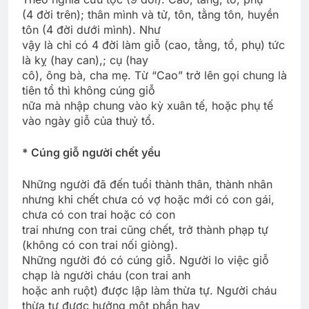
(4 đời trên); thân mình và tử, tôn, tằng tôn, huyền
tôn (4 đời dưới mình). Như
vậy là chỉ có 4 đời làm giỗ (cao, tằng, tổ, phụ) tức
là kỵ (hay can),; cụ (hay
cô), ông bà, cha mẹ. Từ “Cao” trở lên gọi chung là
tiên tổ thì không cúng giỗ
nữa mà nhập chung vào kỳ xuân tế, hoặc phụ tế
vào ngày giỗ của thuỷ tổ.
* Cúng giỗ người chết yểu
Những người đã đến tuổi thành thân, thành nhân
nhưng khi chết chưa có vợ hoặc mới có con gái,
chưa có con trai hoặc có con
trai nhưng con trai cũng chết, trở thành phạp tự
(không có con trai nối giòng).
Những người đó có cúng giỗ. Người lo việc giỗ
chạp là người cháu (con trai anh
hoặc anh ruột) được lập làm thừa tự. Người cháu
thừa tự được hưởng một phần hay