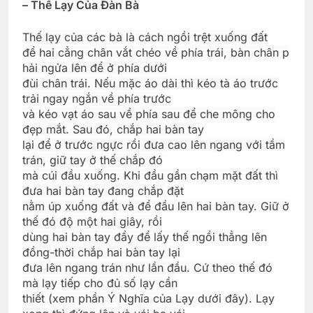
– Thế Lạy Của Đàn Bà
Thế lạy của các bà là cách ngồi trệt xuống đất
để hai cẳng chân vắt chéo về phía trái, bàn chân p
hải ngửa lên để ở phía dưới
đùi chân trái. Nếu mặc áo dài thì kéo tà áo trước
trải ngay ngắn về phía trước
và kéo vạt áo sau về phía sau để che mông cho
đẹp mắt. Sau đó, chắp hai bàn tay
lại để ở trước ngực rồi đưa cao lên ngang với tầm
trán, giữ tay ở thế chắp đó
mà cúi đầu xuống. Khi đầu gần chạm mặt đất thì
đưa hai bàn tay đang chắp đặt
nằm úp xuống đất và để đầu lên hai bàn tay. Giữ ở
thế đó độ một hai giây, rồi
dùng hai bàn tay đẩy để lấy thế ngồi thẳng lên
đồng-thời chắp hai bàn tay lại
đưa lên ngang trán như lần đầu. Cứ theo thế đó
mà lạy tiếp cho đủ số lạy cần
thiết (xem phần Ý Nghĩa của Lạy dưới đây). Lạy