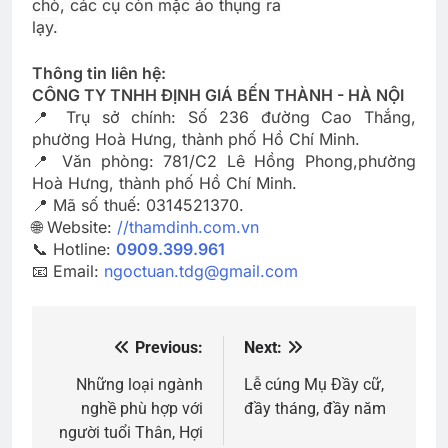
chò, các cụ còn mặc áo thụng ra
lạy.
Thông tin liên hệ:
CÔNG TY TNHH ĐỊNH GIÁ BẾN THÀNH - HÀ NỘI
📍 Trụ sở chính: Số 236 đường Cao Thắng,
phường Hoà Hưng, thành phố Hồ Chí Minh.
📍 Văn phòng: 781/C2 Lê Hồng Phong,phường
Hoà Hưng, thành phố Hồ Chí Minh.
📍 Mã số thuế: 0314521370.
🌐 Website:
//thamdinh.com.vn
📞 Hotline:
0909.399.961
📧 Email:
ngoctuan.tdg@gmail.com
Previous:
Next:
Điều
hướng
Những loại ngành
Lễ cúng Mụ Đầy cữ,
nghề phù hợp với
đầy tháng, đầy năm
bài
người tuổi Thân, Hợi