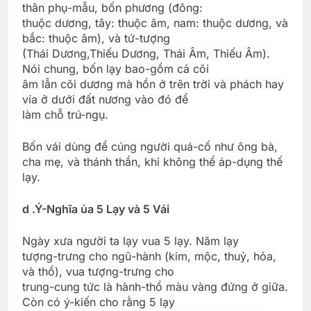
thân phụ-mẫu, bốn phương (đông:
thuộc dương, tây: thuộc âm, nam: thuộc dương, và
bắc: thuộc âm), và tứ-tượng
(Thái Dương,Thiếu Dương, Thái Âm, Thiếu Âm).
Nói chung, bốn lạy bao-gồm cả cõi
âm lẫn cõi dương mà hồn ở trên trời và phách hay
vía ở dưới đất nương vào đó để
làm chỗ trú-ngụ.
Bốn vái dùng để cúng người quá-cố như ông bà,
cha mẹ, và thánh thần, khi không thể áp-dụng thế
lạy.
d .Ý-Nghĩa ủa 5 Lạy và 5 Vái
Ngày xưa người ta lạy vua 5 lạy. Năm lạy
tượng-trưng cho ngũ-hành (kim, mộc, thuỷ, hỏa,
và thổ), vua tượng-trưng cho
trung-cung tức là hành-thổ màu vàng đứng ở giữa.
Còn có ý-kiến cho rằng 5 lạy