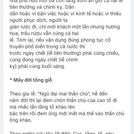
nhà phú hữu mời bà con làng xóm ăn giỗ cả hai lễ
tiên thường và chính kỵ. Dần
dần hoặc vì bận việc hoặc vì kinh tế hoặc vì thiếu
người phục dịch, người ta
giản lược đi, chỉ mời khách một lần nhưng hương
hoa, trầu rượu vẫn cúng cả hai
lễ. Tóm lại, nếu vận dụng đúng phong tục cổ
truyền phổ biến trong cả nước thì
trước ngày chết (lễ tiên thường) phải cúng chiều,
cúng đúng ngày chết (lễ chính
kỵ) phải cúng buổi sáng.
* Mấy đời tống giỗ
Theo gia lễ: “Ngũ đại mai thần chủ”, hễ đến
năm đời thì lại đem chôn thần chủ của cao tổ đi
mà nhấc lần tằng tổ khảo lên
bậc trên rồi đem ông mới mất mà thế vào thần chủ
ông khảo.
Theo nghĩa cửu tộc (9 đời): Cao, tằng, tổ, phụ