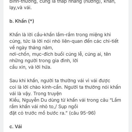
bình-thường, cúng là thắp nhang (hương), khấn,
lạy,và vái.
b. Khấn (*)
Khấn là lời cầu-khẩn lầm-rầm trong miệng khi
cúng, tức là lời nói nhỏ liên-quan đến các chi-tiết
về ngày tháng năm,
nơi-chốn, mục-đích buổi cúng lễ, cúng ai, tên
những người trong gia đình, lời
cầu xin, và lời hứa.
Sau khi khấn, người ta thường vái vì vái được
coi là lời chào kính-cẩn. Người ta thường nói khấn
vái là vậy. Trong truyện
Kiều, Nguyễn Du dùng từ khấn vái trong câu “Lầm
rầm khấn vái nhỏ to,/ Sụp ngồi
đặt cỏ trước mồ bước ra.” (câu 95-96)
c. Vái