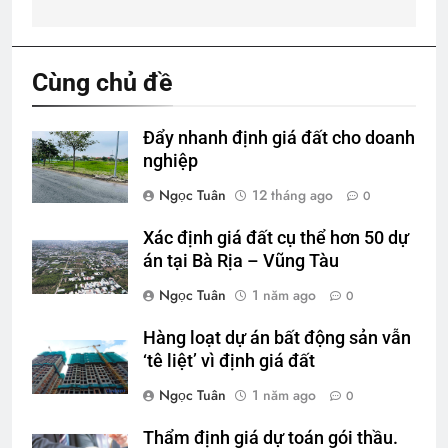
viết
Cùng chủ đề
Đẩy nhanh định giá đất cho doanh
nghiệp
Ngọc Tuân
12 tháng ago
0
Xác định giá đất cụ thể hơn 50 dự
án tại Bà Rịa – Vũng Tàu
Ngọc Tuân
1 năm ago
0
Hàng loạt dự án bất động sản vẫn
‘tê liệt’ vì định giá đất
Ngọc Tuân
1 năm ago
0
Thẩm định giá dự toán gói thầu.