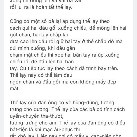
xong thì đứng lên và vái ba vái
rồi lui ra là hoàn tất thế lạy.
Cũng có một số bà lại áp dụng thế lạy theo
cách quì hai đầu gối xuống chiếu, để mông lên hai
gót chân, hai tay chắp lại
đưa cao lên đầu rồi giữ hai tay ở thế chắp đó mà
cúi mình xuống, khi đầu gần
chạm mặt chiếu thì xòe hai bàn tay ra úp xuống
chiếu rồi để đầu lên hai bàn
tay. Cứ tiếp tục lạy theo cách đã trình bày trên.
Thế lạy này có thể làm đau
ngón chân và đầu gối mà còn không mấy đẹp
mắt.
Thế lạy của đàn ông có vẻ hùng-dũng, tượng
trưng cho dương. Thế lạy của các bà có tính cách
uyển-chuyển tha-thướt,
tượng-trưng cho âm. Thế lạy của đàn ông có điều
bất-tiện là khi mặc âu-phục thì
rất khó lạy. Hiện nay chỉ có mấy vị cao-niên còn