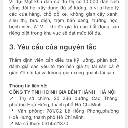
Ví dụ: Một khu dân cư đô thị có 10.000 dân sinh
sống đòi hỏi xây dựng đủ số lượng, ở vị trí hợp lý
các cửa hàng, chỗ đỗ xe, không gian cây xanh,
siêu thị, bưu điện, trạm bán xăng, trường học,
bệnh viện, ATM… khi đó giá trị các bất động sản
riêng biệt trong khu vực sẽ đạt mức tối đa.
3. Yêu cầu của nguyên tắc
Thẩm định viên cần điều tra kỹ lưỡng, phân tích,
đánh giá các yếu tố tạo nên giá trị tài sản cả ở
giác độ nội tại và không gian xung quanh tài sản.
Thông tin liên hệ:
CÔNG TY TNHH ĐỊNH GIÁ BẾN THÀNH - HÀ NỘI
📍 Trụ sở chính: Số 236 đường Cao Thắng,
phường Hoà Hưng, thành phố Hồ Chí Minh.
📍 Văn phòng: 781/C2 Lê Hồng Phong,phường
Hoà Hưng, thành phố Hồ Chí Minh.
📍 Mã số thuế: 0314521370.