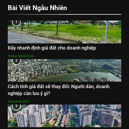
Bài Viết Ngẫu Nhiên
1
Đẩy nhanh định giá đất cho doanh nghiệp
THẨM ĐỊNH GIÁ
2
Cách tính giá đất sẽ thay đổi: Người dân, doanh
nghiệp cần lưu ý gì?
TIN NHÀ ĐẤT
3