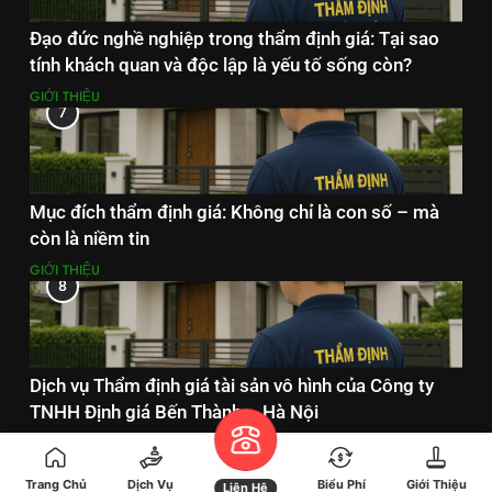
Đạo đức nghề nghiệp trong thẩm định giá: Tại sao
tính khách quan và độc lập là yếu tố sống còn?
GIỚI THIỆU
7
Mục đích thẩm định giá: Không chỉ là con số – mà
còn là niềm tin
GIỚI THIỆU
8
Dịch vụ Thẩm định giá tài sản vô hình của Công ty
TNHH Định giá Bến Thành – Hà Nội
DỊCH VỤ THẨM ĐỊNH GIÁ
Trang Chủ
Dịch Vụ
Biểu Phí
Giới Thiệu
Liên Hệ