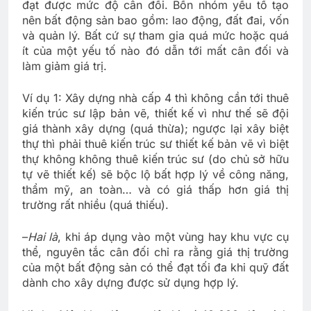
đạt được mức độ cân đối. Bốn nhóm yếu tố tạo
nên bất động sản bao gồm: lao động, đất đai, vốn
và quản lý. Bất cứ sự tham gia quá mức hoặc quá
ít của một yếu tố nào đó dẫn tới mất cân đối và
làm giảm giá trị.
Ví dụ 1: Xây dựng nhà cấp 4 thì không cần tới thuê
kiến trúc sư lập bản vẽ, thiết kế vì như thế sẽ đội
giá thành xây dựng (quá thừa); ngược lại xây biệt
thự thì phải thuê kiến trúc sư thiết kế bản vẽ vì biệt
thự không không thuê kiến trúc sư (do chủ sở hữu
tự vẽ thiết kế) sẽ bộc lộ bất hợp lý về công năng,
thẩm mỹ, an toàn… và có giá thấp hơn giá thị
trường rất nhiều (quá thiếu).
–
Hai là
, khi áp dụng vào một vùng hay khu vực cụ
thể, nguyên tắc cân đối chỉ ra rằng giá thị trường
của một bất động sản có thể đạt tối đa khi quỹ đất
dành cho xây dựng được sử dụng hợp lý.