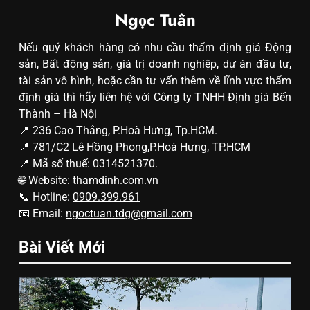
Ngọc Tuân
Nếu quý khách hàng có nhu cầu thẩm định giá Động
sản, Bất động sản, giá trị doanh nghiệp, dự án đầu tư,
tài sản vô hình, hoặc cần tư vấn thêm về lĩnh vực thẩm
định giá thì hãy liên hệ với Công ty TNHH Định giá Bến
Thành – Hà Nội
📍 236 Cao Thắng, P.Hoà Hưng, Tp.HCM.
📍 781/C2 Lê Hồng Phong,P.Hoà Hưng, TP.HCM
📍 Mã số thuế: 0314521370.
🌐 Website:
thamdinh.com.vn
📞 Hotline:
0909.399.961
📧 Email:
ngoctuan.tdg@gmail.com
Bài Viết Mới