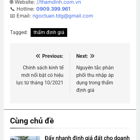
🌐 Website:
//thamdinh.com.vn
📞 Hotline:
0909.399.961
📧 Email:
ngoctuan.tdg@gmail.com
Tagged:
thẩm định giá
Previous:
Next:
Điều
hướng
Chính sách kinh tế
Nguyên tắc phân
mới nổi bật có hiệu
phối thu nhập áp
bài
lực từ tháng 10/2021
dụng trong thẩm
viết
định giá
Cùng chủ đề
Đẩy nhanh định giá đất cho doanh