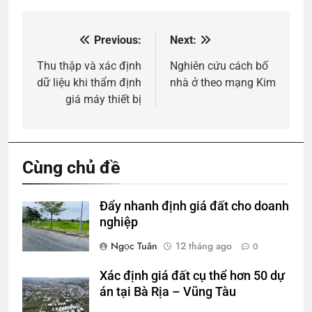
Previous:
Next:
Điều
hướng
Thu thập và xác định
Nghiên cứu cách bố
dữ liệu khi thẩm định
nhà ở theo mạng Kim
bài
giá máy thiết bị
viết
Cùng chủ đề
Đẩy nhanh định giá đất cho doanh
nghiệp
Ngọc Tuân
12 tháng ago
0
Xác định giá đất cụ thể hơn 50 dự
án tại Bà Rịa – Vũng Tàu