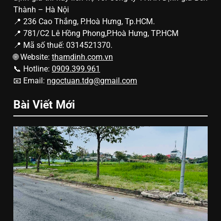
Thành – Hà Nội
📍 236 Cao Thắng, P.Hoà Hưng, Tp.HCM.
📍 781/C2 Lê Hồng Phong,P.Hoà Hưng, TP.HCM
📍 Mã số thuế: 0314521370.
🌐 Website:
thamdinh.com.vn
📞 Hotline:
0909.399.961
📧 Email:
ngoctuan.tdg@gmail.com
Bài Viết Mới