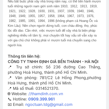
Nếu bắt buộc phải xây nhà trong năm nay, có thể tiến hành mượn
tuổi những người nam giới sinh năm
1910, 1912, 1913, 1919,
1921, 1922, 1928, 1930, 1931, 1937, 1939, 1940, 1946,
1948, 1949, 1955, 1957, 1958, 1964, 1967, 1973, 1976,
1982, 1985, 1991, 1994, 1996
(không phạm cả Hoang Ốc và
Kim Lâu). Nên chọn người đứng tuổi, con cháu đông, thọ, phúc
lộc dồi dào. Cần nhớ, việc mượn tuổi để xây nhà là biện pháp
nghiêng nhiều về tâm lý, mọi chuyện tốt hay xấu sẽ vẫn xảy ra
với gia chủ chứ không phải vì mượn tuổi mà chuyển sang cho
người kia.
Thông tin liên hệ:
CÔNG TY TNHH ĐỊNH GIÁ BẾN THÀNH - HÀ NỘI
📍 Trụ sở chính: Số 236 đường Cao Thắng,
phường Hoà Hưng, thành phố Hồ Chí Minh.
📍 Văn phòng: 781/C2 Lê Hồng Phong,phường
Hoà Hưng, thành phố Hồ Chí Minh.
📍 Mã số thuế: 0314521370.
🌐 Website:
//thamdinh.com.vn
📞 Hotline:
0909.399.961
📧 Email:
ngoctuan.tdg@gmail.com