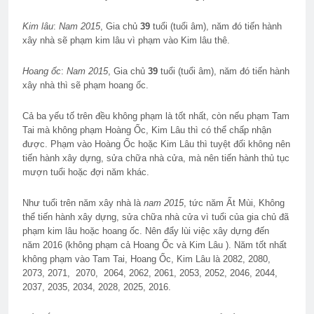
Kim lâu
:
Nam
2015
, Gia chủ
39
tuổi (tuổi âm), năm đó tiến hành
xây nhà sẽ
phạm kim lâu
vì phạm vào
Kim lâu thê
.
Hoang ốc
:
Nam
2015
, Gia chủ
39
tuổi (tuổi âm), năm đó tiến hành
xây nhà thì sẽ
phạm hoang ốc.
Cả ba yếu tố trên đều không phạm là tốt nhất, còn nếu phạm Tam
Tai mà không phạm Hoàng Ốc, Kim Lâu thì có thể chấp nhận
được. Phạm vào Hoàng Ốc hoặc Kim Lâu thì tuyệt đối không nên
tiến hành xây dựng, sửa chữa nhà cửa, mà nên tiến hành thủ tục
mượn tuổi hoặc đợi năm khác.
Như tuổi trên năm xây nhà là
nam
2015
, tức năm
Ất Mùi
,
Không
thể tiến hành
xây dựng, sửa chữa nhà cửa vì tuổi của gia chủ đã
phạm kim lâu hoặc hoang ốc. Nên đẩy lùi việc xây dựng đến
năm
2016
(không phạm cả Hoang Ốc và Kim Lâu ). Năm tốt nhất
không phạm vào Tam Tai, Hoang Ốc, Kim Lâu là 2082, 2080,
2073, 2071, 2070, 2064, 2062, 2061, 2053, 2052, 2046, 2044,
2037, 2035, 2034, 2028, 2025,
2016.