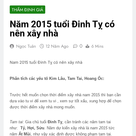
THẨM ĐỊNH GIÁ
Năm 2015 tuổi Đinh Tỵ có
nên xây nhà
0
Ngọc Tuân
12 Năm Ago
6 Mins
Nam 2015 tuổi Đinh Tỵ có nên xây nhà
Phân tích các yếu tố
Kim Lâu,
Tam Tai, Hoang Ốc:
Trước hết muốn chọn thời điểm xây nhà nam 2015 thì bạn cần
dựa vào tu vi để xem tu vi , xem sự tốt xấu, xung hợp để chọn
được thời điểm xây nhà mong muốn.
Tam tai
: Gia chủ tuổi
Đinh Tỵ
, cần tránh các năm tam tai
như:
Tý,
Hợi, Sửu
. Năm dự kiến xây nhà là
nam
2015
tức
năm
Ất Mùi
, như vậy xác định được
không phạm tam tai
.