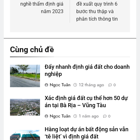
nghề thẩm định giá
đề xuất quy trình 6
bài
năm 2023
bước thu thập và
viết
phân tích thông tin
Cùng chủ đề
Đẩy nhanh định giá đất cho doanh
nghiệp
Ngọc Tuân
12 tháng ago
0
Xác định giá đất cụ thể hơn 50 dự
án tại Bà Rịa – Vũng Tàu
Ngọc Tuân
1 năm ago
0
Hàng loạt dự án bất động sản vẫn
‘tê liệt’ vì định giá đất