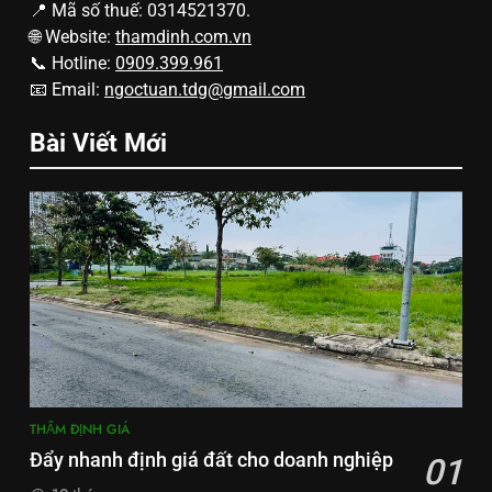
📍 Mã số thuế: 0314521370.
🌐 Website:
thamdinh.com.vn
📞 Hotline:
0909.399.961
📧 Email:
ngoctuan.tdg@gmail.com
Bài Viết Mới
THẨM ĐỊNH GIÁ
Đẩy nhanh định giá đất cho doanh nghiệp
01