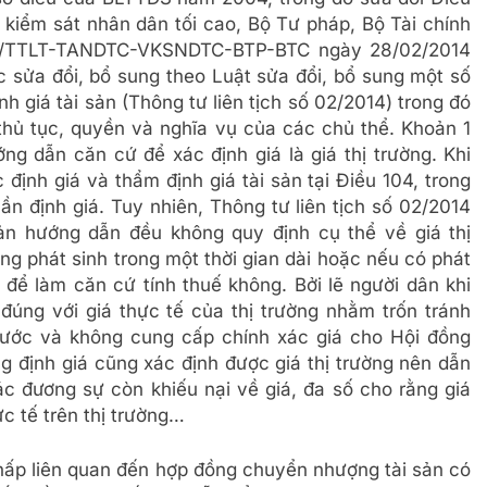
n kiểm sát nhân dân tối cao, Bộ Tư pháp, Bộ Tài chính
014/TTLT-TANDTC-VKSNDTC-BTP-BTC ngày 28/02/2014
sửa đổi, bổ sung theo Luật sửa đổi, bổ sung một số
h giá tài sản (Thông tư liên tịch số 02/2014) trong đó
 thủ tục, quyền và nghĩa vụ của các chủ thể. Khoản 1
ng dẫn căn cứ để xác định giá là giá thị trường. Khi
định giá và thẩm định giá tài sản tại Điều 104, trong
cần định giá. Tuy nhiên, Thông tư liên tịch số 02/2014
 hướng dẫn đều không quy định cụ thể về giá thị
ông phát sinh trong một thời gian dài hoặc nếu có phát
h để làm căn cứ tính thuế không. Bởi lẽ người dân khi
úng với giá thực tế của thị trường nhằm trốn tránh
 nước và không cung cấp chính xác giá cho Hội đồng
g định giá cũng xác định được giá thị trường nên dẫn
ác đương sự còn khiếu nại về giá, đa số cho rằng giá
ực tế trên thị trường…
chấp liên quan đến hợp đồng chuyển nhượng tài sản có