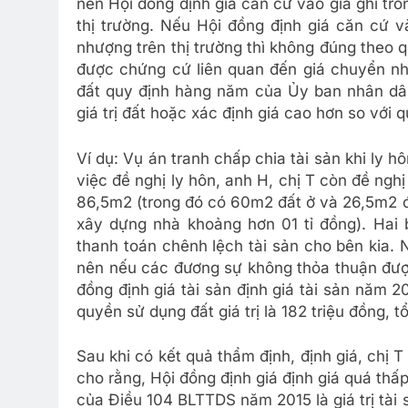
nên Hội đồng định giá căn cứ vào giá ghi t
thị trường. Nếu Hội đồng định giá căn cứ v
nhượng trên thị trường thì không đúng theo q
được chứng cứ liên quan đến giá chuyển như
đất quy định hàng năm của Ủy ban nhân dân 
giá trị đất hoặc xác định giá cao hơn so với
Ví dụ: Vụ án tranh chấp chia tài sản khi ly
việc đề nghị ly hôn, anh H, chị T còn đề ngh
86,5m2 (trong đó có 60m2 đất ở và 26,5m2 đ
xây dựng nhà khoảng hơn 01 tỉ đồng). Hai 
thanh toán chênh lệch tài sản cho bên kia.
nên nếu các đương sự không thỏa thuận được
đồng định giá tài sản định giá tài sản năm 20
quyền sử dụng đất giá trị là 182 triệu đồng, tổ
Sau khi có kết quả thẩm định, định giá, chị T
cho rằng, Hội đồng định giá định giá quá thấp 
của Điều 104 BLTTDS năm 2015 là giá trị tài sả