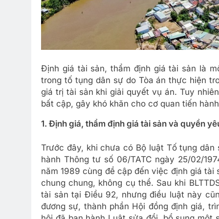
Định giá tài sản, thẩm định giá tài sản là 
trong tố tụng dân sự do Tòa án thực hiện tr
giá trị tài sản khi giải quyết vụ án. Tuy nh
bất cập, gây khó khăn cho cơ quan tiến hành
1. Định giá, thẩm định giá tài sản và quyền 
Trước đây, khi chưa có Bộ luật Tố tụng dân
hành Thông tư số 06/TATC ngày 25/02/1974
năm 1989 cùng đề cập đến việc định giá tài 
chung chung, không cụ thể. Sau khi BLTTDS
tài sản tại Điều 92, nhưng điều luật này c
đương sự, thành phần Hội đồng định giá, trì
hội đã ban hành Luật sửa đổi, bổ sung một 