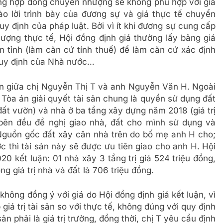
rong hợp đồng chuyển nhượng sẽ không phù hợp với giá
ào lời trình bày của đương sự và giá thực tế chuyển
uy định của pháp luật. Bởi vì ít khi đương sự cung cấp
ợng thực tế, Hội đồng định giá thường lấy bảng giá
tỉnh (làm căn cứ tính thuế) để làm căn cứ xác định
 quy định của Nhà nước…
 hôn giữa chị Nguyễn Thị T và anh Nguyễn Văn H. Ngoài
ị Tòa án giải quyết tài sản chung là quyền sử dụng đất
ất vườn) và nhà ở ba tầng xây dựng năm 2018 (giá trị
bên đều đề nghị giao nhà, đất cho mình sử dụng và
 Nguồn gốc đất xây căn nhà trên do bố mẹ anh H cho;
 thì tài sản này sẽ được ưu tiên giao cho anh H. Hội
20 kết luận: 01 nhà xây 3 tầng trị giá 524 triệu đồng,
ng giá trị nhà và đất là 706 triệu đồng.
 không đồng ý với giá do Hội đồng định giá kết luận, vì
giá trị tài sản so với thực tế, không đúng với quy định
n phải là giá trị trường, đồng thời, chị T yêu cầu định