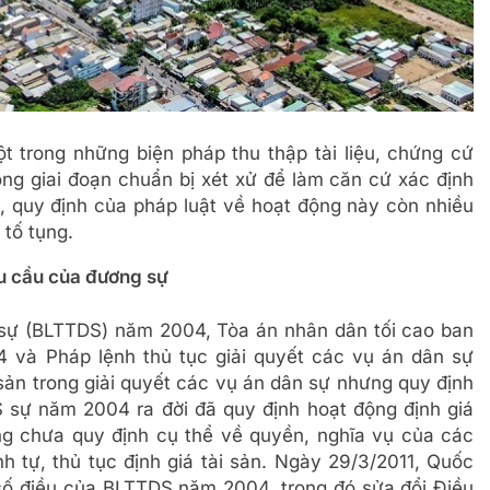
một trong những biện pháp thu thập tài liệu, chứng cứ
ong giai đoạn chuẩn bị xét xử để làm căn cứ xác định
iên, quy định của pháp luật về hoạt động này còn nhiều
 tố tụng.
yêu cầu của đương sự
 sự (BLTTDS) năm 2004, Tòa án nhân dân tối cao ban
 và Pháp lệnh thủ tục giải quyết các vụ án dân sự
sản trong giải quyết các vụ án dân sự nhưng quy định
 sự năm 2004 ra đời đã quy định hoạt động định giá
ũng chưa quy định cụ thể về quyền, nghĩa vụ của các
nh tự, thủ tục định giá tài sản. Ngày 29/3/2011, Quốc
số điều của BLTTDS năm 2004, trong đó sửa đổi Điều