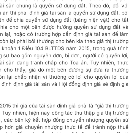
ài sản chung là quyền sử dụng đất. Theo đó, đối với
 án thì phải định giá tài sản là quyền sử dụng đất, bởi
ện để chia quyền sử dụng đất (bằng hiện vật) cho tất
 chia cho một bên được hưởng quyền sử dụng đất và
 lại, hoặc có trường hợp cần định giá tài sản để làm
n lại phải bồi thường cho bên kia theo giá thị trường
ại khoản 1 Điều 104 BLTTDS năm 2015, trong quá trình
ng sự bao gồm nguyên đơn, bị đơn, người có quyền lợi,
ài sản đang tranh chấp cho Tòa án. Tuy nhiên, thực
ản cho thấy, giá do một bên đương sự đưa ra thường
 lại chấp nhận vì thường có lợi cho quyền lợi của
định định giá tài sản và Hội đồng định giá sẽ định giá
 thì giá của tài sản định giá phải là “giá thị trường
”. Tuy nhiên, hiện nay công tác thu thập giá thị trường
 lẽ, các bên ký kết hợp đồng chuyển nhượng quyền sử
ấp hơn giá chuyển nhượng thực tế để tránh nộp thuế