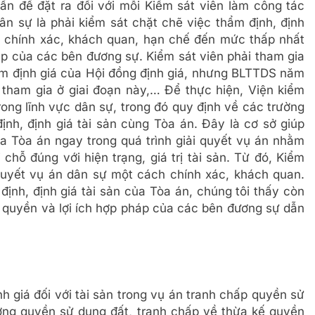
ấn đề đặt ra đối với mỗi Kiểm sát viên làm công tác
ân sự là phải kiểm sát chặt chẽ việc thẩm định, định
ệc chính xác, khách quan, hạn chế đến mức thấp nhất
áp của các bên đương sự. Kiểm sát viên phải tham gia
hẩm định giá của Hội đồng định giá, nhưng BLTTDS năm
 tham gia ở giai đoạn này,… Để thực hiện, Viện kiểm
rong lĩnh vực dân sự, trong đó quy định về các trường
ịnh, định giá tài sản cùng Tòa án. Đây là cơ sở giúp
ủa Tòa án ngay trong quá trình giải quyết vụ án nhằm
chỗ đúng với hiện trạng, giá trị tài sản. Từ đó, Kiểm
 quyết vụ án dân sự một cách chính xác, khách quan.
định, định giá tài sản của Tòa án, chúng tôi thấy còn
quyền và lợi ích hợp pháp của các bên đương sự dẫn
nh giá đối với tài sản trong vụ án tranh chấp quyền sử
ng quyền sử dụng đất, tranh chấp về thừa kế quyền