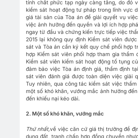
tính chất phức tạp ngày càng tăng, do đó v
kiểm sát hoạt động tư pháp trong lĩnh vực d
giá tài sản của Tòa án để giải quyết vụ vi
việc ảnh hưởng đến quyền và lợi ích hợp ph
ngay từ đầu và chứng kiến trực tiếp việc t
2015 lại không quy định Kiểm sát viên được
sát và Tòa án cần ký kết quy chế phối hợp t
hợp Kiểm sát viên phối hợp tham gia thẩm đ
Kiểm sát viên kiểm sát hoạt động tố tụng c
đảm bảo việc Tòa án định giá, thẩm định tại 
sát viên đánh giá được toàn diện việc giải
Tuy nhiên, qua công tác kiểm sát việc thẩm 
một số khó khăn, vướng mắc ảnh hưởng đến 
đến khiếu nại kéo dài.
2. Một số khó khăn, vướng mắc
Thứ nhất,
về việc căn cứ giá thị trường để đị
dụng đất, tranh chấp hợp đồng chuyển nhượ