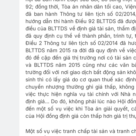
92; đồng thời, Tòa án nhân dân tối cao, Việ
đã ban hành Thông tư liên tịch số 02/2
hướng dẫn thi hành Điều 92 BLTTDS đã được 
điều của BLTTDS về định giá tài sản, thẩm địn
đã quy định cụ thể về thành phần, trình tự,
Điều 2 Thông tư liên tịch số 02/2014 đã hướ
BLTTDS năm 2015 ra đời đã quy định về việc 
đó đề cập đến giá thị trường nơi có tài sản 
và BLTTDS năm 2015 cũng như các văn bản
trường đối với nơi giao dịch bất động sản kh
sinh thì có lấy giá do cơ quan thuế xác địn
chuyển nhượng thường ghi giá thấp, không đ
việc thực hiện nghĩa vụ tài chính với Nhà
định giá… Do đó, không phải lúc nào Hội đồn
đến một số vụ việc khi Tòa án giải quyết, c
của Hội đồng định giá còn thấp hơn giá trị th
Một số vụ việc tranh chấp tài sản và tranh 