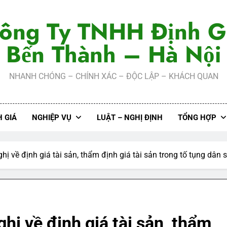
ông Ty TNHH Định G
Bến Thành – Hà Nội
NHANH CHÓNG – CHÍNH XÁC – ĐỘC LẬP – KHÁCH QUAN
 GIÁ
NGHIỆP VỤ
LUẬT – NGHỊ ĐỊNH
TỔNG HỢP
ghị về định giá tài sản, thẩm định giá tài sản trong tố tụng dân 
ghị về định giá tài sản, thẩm