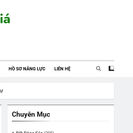
iá
HỒ SƠ NĂNG LỰC
LIÊN HỆ
sự
Chuyên Mục