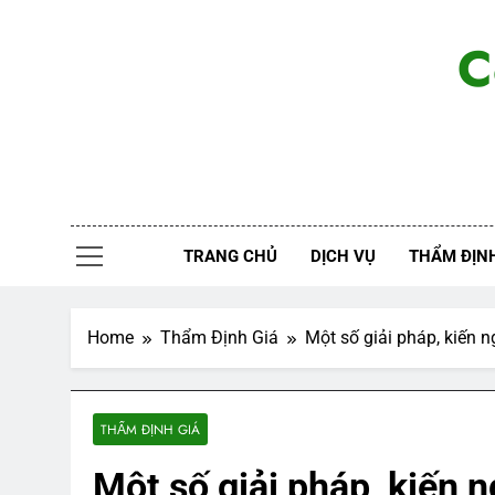
Skip
to
C
content
TRANG CHỦ
DỊCH VỤ
THẨM ĐỊNH
Home
Thẩm Định Giá
Một số giải pháp, kiến n
THẨM ĐỊNH GIÁ
Một số giải pháp, kiến n