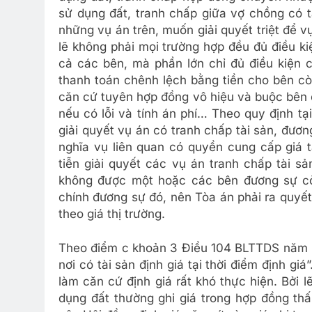
sử dụng đất, tranh chấp giữa vợ chồng có t
những vụ án trên, muốn giải quyết triệt để vụ
lẽ không phải mọi trường hợp đều đủ điều ki
cả các bên, mà phần lớn chỉ đủ điều kiện
thanh toán chênh lệch bằng tiền cho bên còn
căn cứ tuyên hợp đồng vô hiệu và buộc bên cò
nếu có lỗi và tính án phí… Theo quy định t
giải quyết vụ án có tranh chấp tài sản, đươ
nghĩa vụ liên quan có quyền cung cấp giá t
tiễn giải quyết các vụ án tranh chấp tài s
không được một hoặc các bên đương sự còn
chính đương sự đó, nên Tòa án phải ra quyết 
theo giá thị trường.
Theo điểm c khoản 3 Điều 104 BLTTDS năm 2015
nơi có tài sản định giá tại thời điểm định giá
làm căn cứ định giá rất khó thực hiện. Bởi
dụng đất thường ghi giá trong hợp đồng th