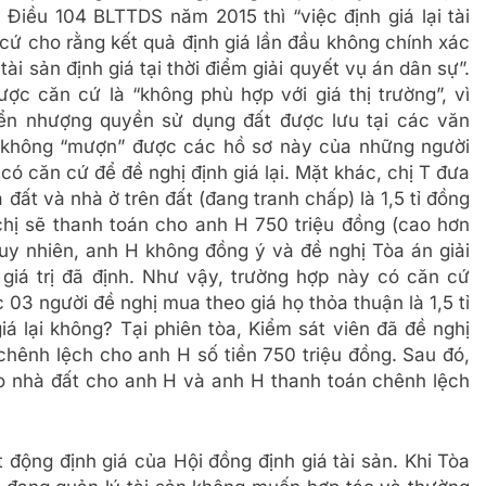
5 Điều 104 BLTTDS năm 2015 thì “việc định giá lại tài
cứ cho rằng kết quả định giá lần đầu không chính xác
ài sản định giá tại thời điểm giải quyết vụ án dân sự”.
c căn cứ là “không phù hợp với giá thị trường”, vì
ển nhượng quyền sử dụng đất được lưu tại các văn
 không “mượn” được các hồ sơ này của những người
ó căn cứ để đề nghị định giá lại. Mặt khác, chị T đưa
ất và nhà ở trên đất (đang tranh chấp) là 1,5 tỉ đồng
chị sẽ thanh toán cho anh H 750 triệu đồng (cao hơn
 Tuy nhiên, anh H không đồng ý và đề nghị Tòa án giải
giá trị đã định. Như vậy, trường hợp này có căn cứ
03 người đề nghị mua theo giá họ thỏa thuận là 1,5 tỉ
á lại không? Tại phiên tòa, Kiểm sát viên đã đề nghị
 chênh lệch cho anh H số tiền 750 triệu đồng. Sau đó,
o nhà đất cho anh H và anh H thanh toán chênh lệch
 động định giá của Hội đồng định giá tài sản. Khi Tòa