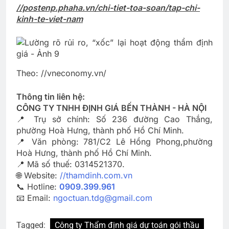
//postenp.phaha.vn/chi-tiet-toa-soan/tap-chi-
kinh-te-viet-nam
Theo: //vneconomy.vn/
Thông tin liên hệ:
CÔNG TY TNHH ĐỊNH GIÁ BẾN THÀNH - HÀ NỘI
📍 Trụ sở chính: Số 236 đường Cao Thắng,
phường Hoà Hưng, thành phố Hồ Chí Minh.
📍 Văn phòng: 781/C2 Lê Hồng Phong,phường
Hoà Hưng, thành phố Hồ Chí Minh.
📍 Mã số thuế: 0314521370.
🌐 Website:
//thamdinh.com.vn
📞 Hotline:
0909.399.961
📧 Email:
ngoctuan.tdg@gmail.com
Tagged:
Công ty Thẩm định giá dự toán gói thầu