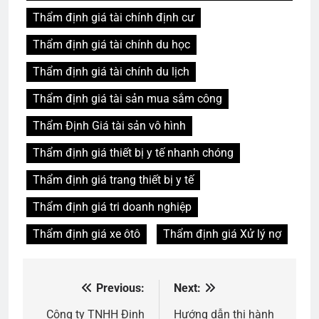
Thẩm định giá tài chính định cư
Thẩm định giá tài chính du học
Thẩm định giá tài chính du lịch
Thẩm định giá tài sản mua sắm công
Thẩm Định Giá tài sản vô hình
Thẩm định giá thiết bị y tế nhanh chóng
Thẩm định giá trang thiết bị y tế
Thẩm định giá tri doanh nghiệp
Thẩm định giá xe ôtô
Thẩm định giá Xử lý nợ
Previous:
Next:
Điều
hướng
Công ty TNHH Định
Hướng dẫn thi hành