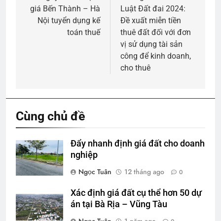
giá Bến Thành – Hà
Luật Đất đai 2024:
bài
Nội tuyển dụng kế
Đề xuất miễn tiền
viết
toán thuế
thuê đất đối với đơn
vị sử dụng tài sản
công để kinh doanh,
cho thuê
Cùng chủ đề
Đẩy nhanh định giá đất cho doanh
nghiệp
Ngọc Tuân
12 tháng ago
0
Xác định giá đất cụ thể hơn 50 dự
án tại Bà Rịa – Vũng Tàu
Ngọc Tuân
1 năm ago