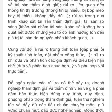
về tài sản thẩm định giá); rủi ro liên quan đến
thông tin thị trường (thông tin bị nhiễu, bị bóp méo
hay bị thiếu, không đầy đủ,…); rủi ro trong quá
trình khảo sát tài sản thẩm định giá, tài sản so
sánh (khảo sát nhầm tài sản, khảo sát không bao
quát hết được những yếu tố có ảnh hưởng lớn đến
giá trị tài sản do nguyên nhân khách quan,…).
Cùng với đó là rủi ro trong tính toán (gặp phải lỗi
kỹ thuật tính toán, đặt nhầm công thức,…); rủi ro
khi đưa và phân tích các giả định và điều kiện hạn
chế (đưa và phân tích chưa hợp lý và phù hợp với
thực tiễn).
Để ngăn ngừa các rủi ro có thể xảy ra, doanh
nghiệp thẩm định giá và thẩm định viên về giá phải
đảm bảo thực hiện đúng quy trình, quy định,
phương pháp trong thẩm định giá; tuân thủ nghiêm
túc và đầy đủ các tiêu chuẩn chuyên môn, giữ
vững chuẩn mực đạo đức nghề nghiệp. Đồng thời,