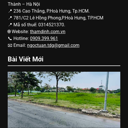
Thành – Hà Nội
📍 236 Cao Thắng, P.Hoà Hưng, Tp.HCM.
📍 781/C2 Lê Hồng Phong,P.Hoà Hưng, TP.HCM
📍 Mã số thuế: 0314521370.
🌐 Website:
thamdinh.com.vn
📞 Hotline:
0909.399.961
📧 Email:
ngoctuan.tdg@gmail.com
Bài Viết Mới