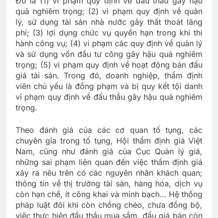
Đó là (1) vi phạm quy định về đấu thầu gây hậu
quả nghiêm trọng; (2) vi phạm quy định về quản
lý, sử dụng tài sản nhà nước gây thất thoát lãng
phí; (3) lợi dụng chức vụ quyền hạn trong khi thi
hành công vụ; (4) vi phạm các quy định về quản lý
và sử dụng vốn đầu tư công gây hậu quả nghiêm
trọng; (5) vi phạm quy định về hoạt động bán đấu
giá tài sản. Trong đó, doanh nghiệp, thẩm định
viên chủ yếu là đồng phạm và bị quy kết tội danh
vi phạm quy định về đấu thầu gây hậu quả nghiêm
trọng.
Theo đánh giá của các cơ quan tố tụng, các
chuyên gia trong tố tụng, Hội thẩm định giá Việt
Nam, cũng như đánh giá của Cục Quản lý giá,
những sai phạm liên quan đến việc thẩm định giá
xảy ra nêu trên có các nguyên nhân khách quan;
thông tin về thị trường tài sản, hàng hóa, dịch vụ
còn hạn chế, ít công khai và minh bạch… Hệ thống
pháp luật đôi khi còn chồng chéo, chưa đồng bộ,
việc thực hiện đấu thầu mua sắm, đấu giá bán còn