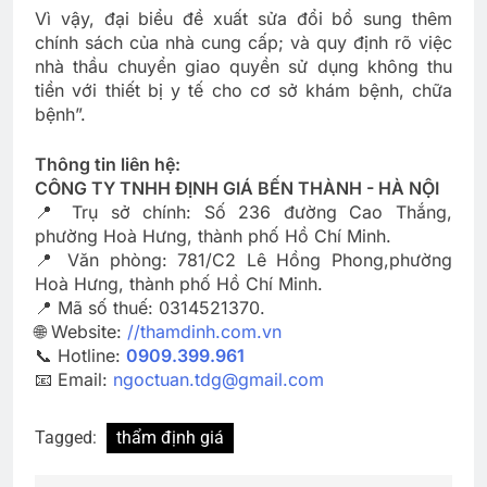
Vì vậy, đại biểu đề xuất sửa đổi bổ sung thêm
chính sách của nhà cung cấp; và quy định rõ việc
nhà thầu chuyển giao quyền sử dụng không thu
tiền với thiết bị y tế cho cơ sở khám bệnh, chữa
bệnh”.
Thông tin liên hệ:
CÔNG TY TNHH ĐỊNH GIÁ BẾN THÀNH - HÀ NỘI
📍 Trụ sở chính: Số 236 đường Cao Thắng,
phường Hoà Hưng, thành phố Hồ Chí Minh.
📍 Văn phòng: 781/C2 Lê Hồng Phong,phường
Hoà Hưng, thành phố Hồ Chí Minh.
📍 Mã số thuế: 0314521370.
🌐 Website:
//thamdinh.com.vn
📞 Hotline:
0909.399.961
📧 Email:
ngoctuan.tdg@gmail.com
Tagged:
thẩm định giá