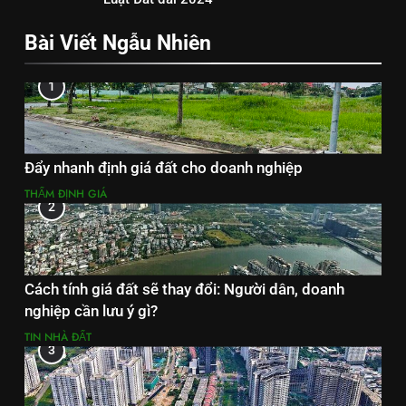
Bài Viết Ngẫu Nhiên
1
Đẩy nhanh định giá đất cho doanh nghiệp
THẨM ĐỊNH GIÁ
2
Cách tính giá đất sẽ thay đổi: Người dân, doanh
nghiệp cần lưu ý gì?
TIN NHÀ ĐẤT
3