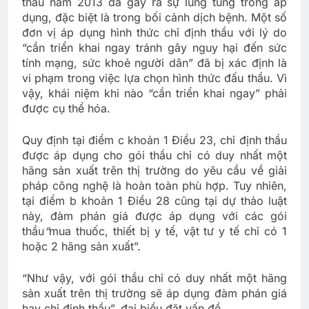
thầu năm 2013 đã gây ra sự lúng túng trong áp
dụng, đặc biệt là trong bối cảnh dịch bệnh. Một số
đơn vị áp dụng hình thức chỉ định thầu với lý do
“cần triển khai ngay tránh gây nguy hại đến sức
tính mạng, sức khoẻ người dân” đã bị xác định là
vi phạm trong việc lựa chọn hình thức đấu thầu. Vì
vậy, khái niệm khi nào “cần triển khai ngay” phải
được cụ thể hóa.
Quy định tại điểm c khoản 1 Điều 23, chỉ định thầu
được áp dụng cho gói thầu chỉ có duy nhất một
hãng sản xuất trên thị trường do yêu cầu về giải
pháp công nghệ là hoàn toàn phù hợp. Tuy nhiên,
tại điểm b khoản 1 Điều 28 cũng tại dự thảo luật
này, đàm phán giá được áp dụng với các gói
thầu
“
mua thuốc, thiết bị y tế, vật tư y tế chỉ có 1
hoặc 2 hãng sản xuất”.
“Như vậy, với gói thầu chỉ có duy nhất một hãng
sản xuất trên thị trường sẽ áp dụng đàm phán giá
hay chỉ định thầu”, đại biểu đặt vấn đề.