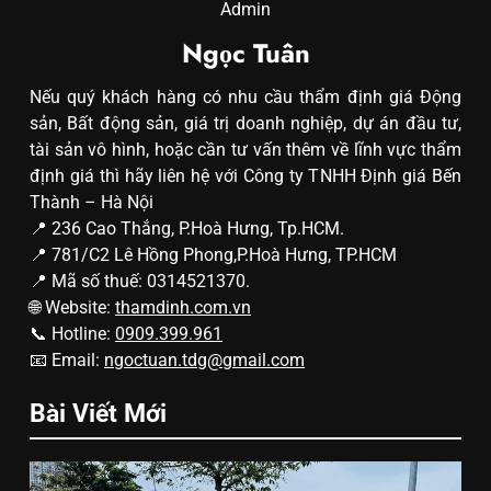
Admin
Ngọc Tuân
Nếu quý khách hàng có nhu cầu thẩm định giá Động
sản, Bất động sản, giá trị doanh nghiệp, dự án đầu tư,
tài sản vô hình, hoặc cần tư vấn thêm về lĩnh vực thẩm
định giá thì hãy liên hệ với Công ty TNHH Định giá Bến
Thành – Hà Nội
📍 236 Cao Thắng, P.Hoà Hưng, Tp.HCM.
📍 781/C2 Lê Hồng Phong,P.Hoà Hưng, TP.HCM
📍 Mã số thuế: 0314521370.
🌐 Website:
thamdinh.com.vn
📞 Hotline:
0909.399.961
📧 Email:
ngoctuan.tdg@gmail.com
Bài Viết Mới