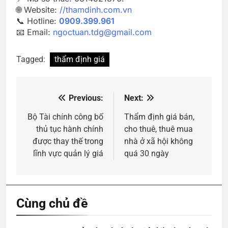
🌐 Website:
//thamdinh.com.vn
📞 Hotline:
0909.399.961
📧 Email:
ngoctuan.tdg@gmail.com
Tagged:
thẩm định giá
Previous:
Next:
Điều
hướng
Bộ Tài chính công bố
Thẩm định giá bán,
thủ tục hành chính
cho thuê, thuê mua
bài
được thay thế trong
nhà ở xã hội không
viết
lĩnh vực quản lý giá
quá 30 ngày
Cùng chủ đề