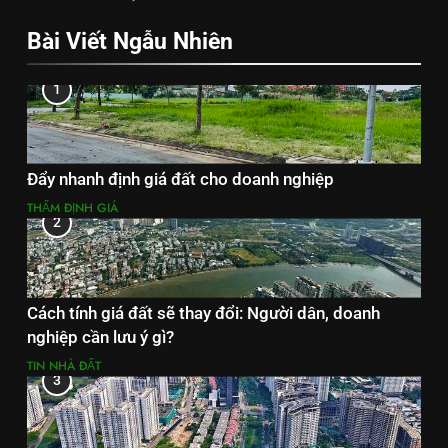
Bài Viết Ngẫu Nhiên
1
Đẩy nhanh định giá đất cho doanh nghiệp
THẨM ĐỊNH GIÁ
2
Cách tính giá đất sẽ thay đổi: Người dân, doanh
nghiệp cần lưu ý gì?
TIN NHÀ ĐẤT
3