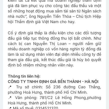
kiểm tất cả kết quả mà doanh nghiệp thẩm định
giá đã làm phục vụ cho công tác đấu thầu và một
số những hoạt động mua sắm tài sản từ Ngân sách
nhà nước”, ông Nguyễn Tiến Thỏa – Chủ tịch Hiệp
hội Thẩm định giá Việt Nam cho hay.
Cố ý định giá thấp là điều kiện cho các đối tượng
đấu giá tiếp tục thông đồng thu lợi bất chính. Như
cách bị can Nguyễn Thị Loan – người nắm giữ
nhiều doanh nghiệp có vốn hàng nghìn tỷ đồng đã
làm là sử dụng nhân viên đại diện nhiều công ty để
tham gia đấu giá, kết thúc đấu giá là hủy bỏ quyết
định bổ nhiệm những nhân viên này.
Thông tin liên hệ:
CÔNG TY TNHH ĐỊNH GIÁ BẾN THÀNH - HÀ NỘI
📍 Trụ sở chính: Số 236 đường Cao Thắng,
phường Hoà Hưng, thành phố Hồ Chí Minh.
📍 Văn phòng: 781/C2 Lê Hồng Phong,phường
Hoà Hưng, thành phố Hồ Chí Minh.
📍 Mã số thuế: 0314521370.