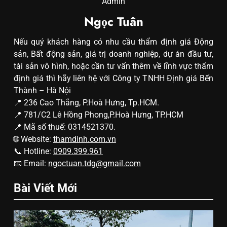
Admin
Ngọc Tuân
Nếu quý khách hàng có nhu cầu thẩm định giá Động
sản, Bất động sản, giá trị doanh nghiệp, dự án đầu tư,
tài sản vô hình, hoặc cần tư vấn thêm về lĩnh vực thẩm
định giá thì hãy liên hệ với Công ty TNHH Định giá Bến
Thành – Hà Nội
📍 236 Cao Thắng, P.Hoà Hưng, Tp.HCM.
📍 781/C2 Lê Hồng Phong,P.Hoà Hưng, TP.HCM
📍 Mã số thuế: 0314521370.
🌐 Website:
thamdinh.com.vn
📞 Hotline:
0909.399.961
📧 Email:
ngoctuan.tdg@gmail.com
Bài Viết Mới