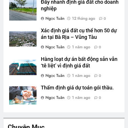
Đẩy nhanh định giá đất cho doanh
nghiệp
Ngọc Tuân
12 tháng ago
0
Xác định giá đất cụ thể hơn 50 dự
án tại Bà Rịa – Vũng Tàu
Ngọc Tuân
1 năm ago
0
Hàng loạt dự án bất động sản vẫn
‘tê liệt’ vì định giá đất
Ngọc Tuân
1 năm ago
0
Thẩm định giá dự toán gói thầu.
Ngọc Tuân
1 năm ago
0
Chuyên Mục