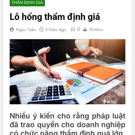
THẨM ĐỊNH GIÁ
Lỗ hổng thẩm định giá
0
Ngọc Tuân
3 Năm Ago
10 Mins
Nhiều ý kiến cho rằng pháp luật
đã trao quyền cho doanh nghiệp
có chức năng thẩm định quá lớn,