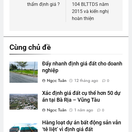
viết
thẩm định giá ?
104 BLTTDS năm
2015 và kiến nghị
hoàn thiện
Cùng chủ đề
Đẩy nhanh định giá đất cho doanh
nghiệp
Ngọc Tuân
12 tháng ago
0
Xác định giá đất cụ thể hơn 50 dự
án tại Bà Rịa – Vũng Tàu
Ngọc Tuân
1 năm ago
0
Hàng loạt dự án bất động sản vẫn
‘tê liệt’ vì định giá đất