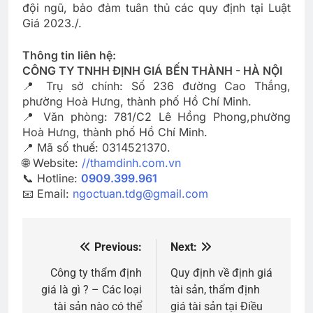
đội ngũ, bảo đảm tuân thủ các quy định tại Luật
Giá 2023./.
Thông tin liên hệ:
CÔNG TY TNHH ĐỊNH GIÁ BẾN THÀNH - HÀ NỘI
📍 Trụ sở chính: Số 236 đường Cao Thắng,
phường Hoà Hưng, thành phố Hồ Chí Minh.
📍 Văn phòng: 781/C2 Lê Hồng Phong,phường
Hoà Hưng, thành phố Hồ Chí Minh.
📍 Mã số thuế: 0314521370.
🌐 Website:
//thamdinh.com.vn
📞 Hotline:
0909.399.961
📧 Email:
ngoctuan.tdg@gmail.com
Previous:
Next:
Điều
hướng
Công ty thẩm định
Quy định về định giá
giá là gì ? – Các loại
tài sản, thẩm định
bài
tài sản nào có thể
giá tài sản tại Điều