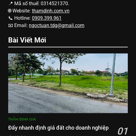
📍 Mã số thuế: 0314521370.
🌐 Website:
thamdinh.com.vn
📞 Hotline:
0909.399.961
📧 Email:
ngoctuan.tdg@gmail.com
Bài Viết Mới
THẨM ĐỊNH GIÁ
Đẩy nhanh định giá đất cho doanh nghiệp
01