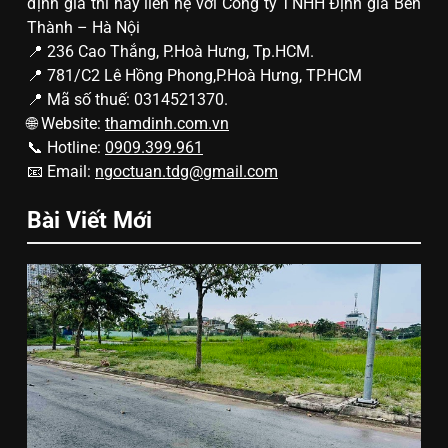
định giá thì hãy liên hệ với Công ty TNHH Định giá Bến
Thành – Hà Nội
📍 236 Cao Thắng, P.Hoà Hưng, Tp.HCM.
📍 781/C2 Lê Hồng Phong,P.Hoà Hưng, TP.HCM
📍 Mã số thuế: 0314521370.
🌐 Website:
thamdinh.com.vn
📞 Hotline:
0909.399.961
📧 Email:
ngoctuan.tdg@gmail.com
Bài Viết Mới