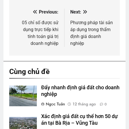
Previous:
Next:
Điều
hướng
05 chỉ số được sử
Phương pháp tài sản
dụng trực tiếp khi
áp dụng trong thẩm
bài
tính toán giá trị
định giá doanh
viết
doanh nghiệp
nghiệp
Cùng chủ đề
Đẩy nhanh định giá đất cho doanh
nghiệp
Ngọc Tuân
12 tháng ago
0
Xác định giá đất cụ thể hơn 50 dự
án tại Bà Rịa – Vũng Tàu