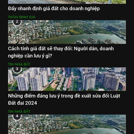
Đẩy nhanh định giá đất cho doanh nghiệp
THẨM ĐỊNH GIÁ
2
Cách tính giá đất sẽ thay đổi: Người dân, doanh
nghiệp cần lưu ý gì?
TIN NHÀ ĐẤT
3
Những điểm đáng lưu ý trong đề xuất sửa đổi Luật
Đất đai 2024
TIN NHÀ ĐẤT
4