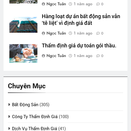
Ngọc Tuân
1 năm ago
0
Hàng loạt dự án bất động sản vẫn
‘tê liệt’ vì định giá đất
Ngọc Tuân
1 năm ago
0
Thẩm định giá dự toán gói thầu.
Ngọc Tuân
1 năm ago
0
Chuyên Mục
Bất Động Sản
(305)
Công Ty Thẩm Định Giá
(100)
Dịch Vụ Thẩm Định Giá
(41)