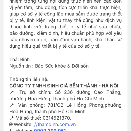
nhiệm trong từng nội dung thực hiện nên các đơn
vị yên tâm, chủ động, tích cực triển khai thực hiện,
giúp cơ sở y tế công lập mua sắm được trang thiết
bị y tế, linh kiện, vật tư thay thế cũng như dịch vụ
thuộc lĩnh vực trang thiết bị y tế như sửa chữa,
bảo dưỡng, kiểm định, hiệu chuẩn phù hợp với yêu
cầu chuyên môn, bảo đảm vận hành, khai thác sử
dụng hiệu quả thiết bị y tế của cơ sở y tế.
Thái Bình
Nguồn tin : Báo Sức khỏe & Đời sốn
Thông tin liên hệ:
CÔNG TY TNHH ĐỊNH GIÁ BẾN THÀNH - HÀ NỘI
📍 Trụ sở chính: Số 236 đường Cao Thắng,
phường Hoà Hưng, thành phố Hồ Chí Minh.
📍 Văn phòng: 781/C2 Lê Hồng Phong,phường
Hoà Hưng, thành phố Hồ Chí Minh.
📍 Mã số thuế: 0314521370.
🌐 Website:
//thamdinh.com.vn
📞 Hotline:
0909.399.961