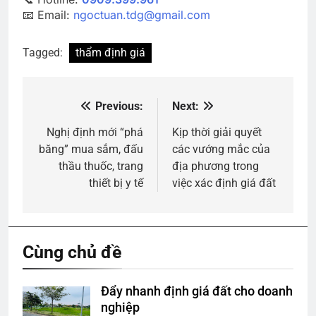
📧 Email:
ngoctuan.tdg@gmail.com
Tagged:
thẩm định giá
Previous:
Next:
Điều
hướng
Nghị định mới “phá
Kịp thời giải quyết
băng” mua sắm, đấu
các vướng mắc của
bài
thầu thuốc, trang
địa phương trong
viết
thiết bị y tế
việc xác định giá đất
Cùng chủ đề
Đẩy nhanh định giá đất cho doanh
nghiệp