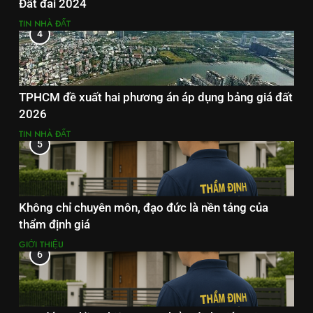
Đất đai 2024
TIN NHÀ ĐẤT
4
TPHCM đề xuất hai phương án áp dụng bảng giá đất
2026
TIN NHÀ ĐẤT
5
Không chỉ chuyên môn, đạo đức là nền tảng của
thẩm định giá
GIỚI THIỆU
6