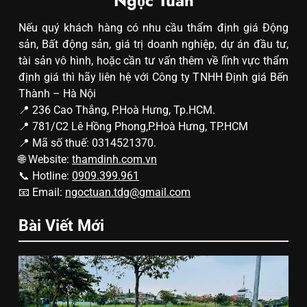
Ngọc Tuân
Nếu quý khách hàng có nhu cầu thẩm định giá Động
sản, Bất động sản, giá trị doanh nghiệp, dự án đầu tư,
tài sản vô hình, hoặc cần tư vấn thêm về lĩnh vực thẩm
định giá thì hãy liên hệ với Công ty TNHH Định giá Bến
Thành – Hà Nội
📍 236 Cao Thắng, P.Hoà Hưng, Tp.HCM.
📍 781/C2 Lê Hồng Phong,P.Hoà Hưng, TP.HCM
📍 Mã số thuế: 0314521370.
🌐 Website:
thamdinh.com.vn
📞 Hotline:
0909.399.961
📧 Email:
ngoctuan.tdg@gmail.com
Bài Viết Mới