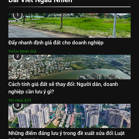
1
Đẩy nhanh định giá đất cho doanh nghiệp
THẨM ĐỊNH GIÁ
2
Cách tính giá đất sẽ thay đổi: Người dân, doanh
nghiệp cần lưu ý gì?
TIN NHÀ ĐẤT
3
Những điểm đáng lưu ý trong đề xuất sửa đổi Luật