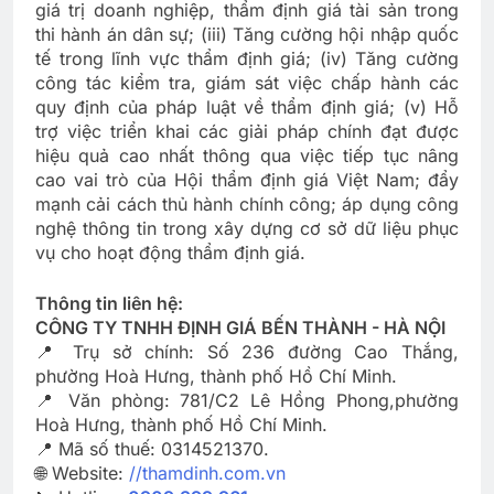
giá trị doanh nghiệp, thẩm định giá tài sản trong
thi hành án dân sự; (iii) Tăng cường hội nhập quốc
tế trong lĩnh vực thẩm định giá; (iv) Tăng cường
công tác kiểm tra, giám sát việc chấp hành các
quy định của pháp luật về thẩm định giá; (v) Hỗ
trợ việc triển khai các giải pháp chính đạt được
hiệu quả cao nhất thông qua việc tiếp tục nâng
cao vai trò của Hội thẩm định giá Việt Nam; đẩy
mạnh cải cách thủ hành chính công; áp dụng công
nghệ thông tin trong xây dựng cơ sở dữ liệu phục
vụ cho hoạt động thẩm định giá.
Thông tin liên hệ:
CÔNG TY TNHH ĐỊNH GIÁ BẾN THÀNH - HÀ NỘI
📍 Trụ sở chính: Số 236 đường Cao Thắng,
phường Hoà Hưng, thành phố Hồ Chí Minh.
📍 Văn phòng: 781/C2 Lê Hồng Phong,phường
Hoà Hưng, thành phố Hồ Chí Minh.
📍 Mã số thuế: 0314521370.
🌐 Website:
//thamdinh.com.vn