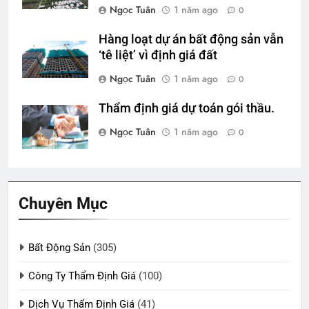
Ngọc Tuân
1 năm ago
0
Hàng loạt dự án bất động sản vẫn
‘tê liệt’ vì định giá đất
Ngọc Tuân
1 năm ago
0
Thẩm định giá dự toán gói thầu.
Ngọc Tuân
1 năm ago
0
Chuyên Mục
Bất Động Sản
(305)
Công Ty Thẩm Định Giá
(100)
Dịch Vụ Thẩm Định Giá
(41)