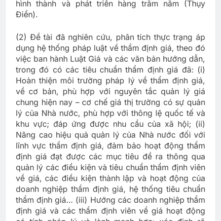
hình thành và phát triển hàng trăm năm (Thụy
Điển).
(2) Đề tài đã nghiên cứu, phân tích thực trạng áp
dụng hệ thống pháp luật về thẩm định giá, theo đó
việc ban hành Luật Giá và các văn bản hướng dẫn,
trong đó có các tiêu chuẩn thẩm định giá đã: (i)
Hoàn thiện môi trường pháp lý về thẩm định giá,
về cơ bản, phù hợp với nguyên tắc quản lý giá
chung hiện nay – cơ chế giá thị trường có sự quản
lý của Nhà nước, phù hợp với thông lệ quốc tế và
khu vực; đáp ứng được nhu cầu của xã hội; (ii)
Nâng cao hiệu quả quản lý của Nhà nước đối với
lĩnh vực thẩm định giá, đảm bảo hoạt động thẩm
định giá đạt được các mục tiêu đề ra thông qua
quản lý các điều kiện và tiêu chuẩn thẩm định viên
về giá, các điều kiện thành lập và hoạt động của
doanh nghiệp thẩm định giá, hệ thống tiêu chuẩn
thẩm định giá… (iii) Hướng các doanh nghiệp thẩm
định giá và các thẩm định viên về giá hoạt động