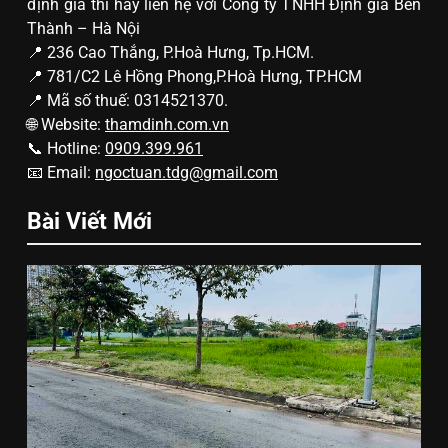
định giá thì hãy liên hệ với Công ty TNHH Định giá Bến
Thành – Hà Nội
📍 236 Cao Thắng, P.Hoà Hưng, Tp.HCM.
📍 781/C2 Lê Hồng Phong,P.Hoà Hưng, TP.HCM
📍 Mã số thuế: 0314521370.
🌐 Website:
thamdinh.com.vn
📞 Hotline:
0909.399.961
📧 Email:
ngoctuan.tdg@gmail.com
Bài Viết Mới