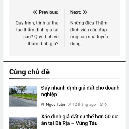
Previous:
Next:
Điều
hướng
Quy trình, trình tự thủ
Những điều Thẩm
tục thẩm định giá tài
định viên cần đáp
bài
sản? Quy định về
ứng các nhà tuyển
viết
thẩm định giá?
dụng.
Cùng chủ đề
Đẩy nhanh định giá đất cho doanh
nghiệp
Ngọc Tuân
12 tháng ago
0
Xác định giá đất cụ thể hơn 50 dự
án tại Bà Rịa – Vũng Tàu