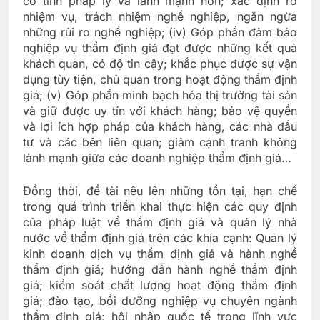
có tính pháp lý và lành mạnh hơn; xác định rõ
nhiệm vụ, trách nhiệm nghề nghiệp, ngăn ngừa
những rủi ro nghề nghiệp; (iv) Góp phần đảm bảo
nghiệp vụ thẩm định giá đạt được những kết quả
khách quan, có độ tin cậy; khắc phục được sự vận
dụng tùy tiện, chủ quan trong hoạt động thẩm định
giá; (v) Góp phần minh bạch hóa thị trường tài sản
và giữ được uy tín với khách hàng; bảo vệ quyền
và lợi ích hợp pháp của khách hàng, các nhà đầu
tư và các bên liên quan; giảm cạnh tranh không
lành mạnh giữa các doanh nghiệp thẩm định giá…
Đồng thời, đề tài nêu lên những tồn tại, hạn chế
trong quá trình triển khai thực hiện các quy định
của pháp luật về thẩm định giá và quản lý nhà
nước về thẩm định giá trên các khía cạnh: Quản lý
kinh doanh dịch vụ thẩm định giá và hành nghề
thẩm định giá; hướng dẫn hành nghề thẩm định
giá; kiểm soát chất lượng hoạt động thẩm định
giá; đào tạo, bồi dưỡng nghiệp vụ chuyên ngành
thẩm định giá; hội nhập quốc tế trong lĩnh vực