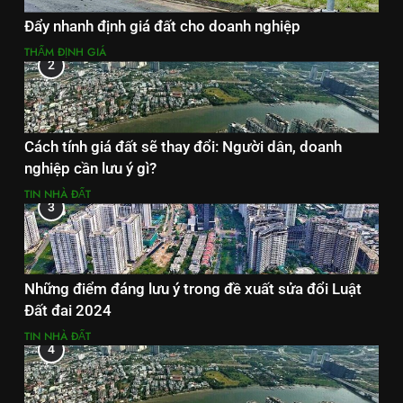
Đẩy nhanh định giá đất cho doanh nghiệp
THẨM ĐỊNH GIÁ
2
Cách tính giá đất sẽ thay đổi: Người dân, doanh
nghiệp cần lưu ý gì?
TIN NHÀ ĐẤT
3
Những điểm đáng lưu ý trong đề xuất sửa đổi Luật
Đất đai 2024
TIN NHÀ ĐẤT
4