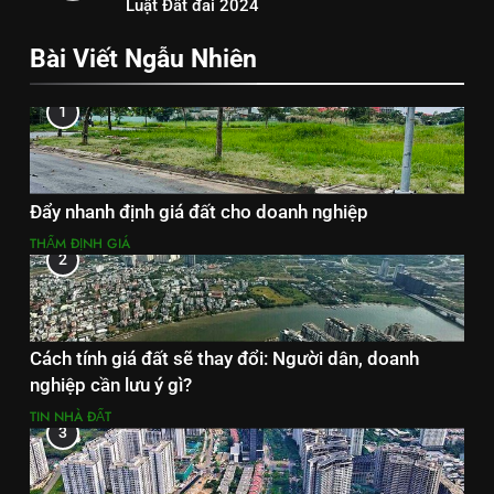
Luật Đất đai 2024
Bài Viết Ngẫu Nhiên
1
Đẩy nhanh định giá đất cho doanh nghiệp
THẨM ĐỊNH GIÁ
2
Cách tính giá đất sẽ thay đổi: Người dân, doanh
nghiệp cần lưu ý gì?
TIN NHÀ ĐẤT
3