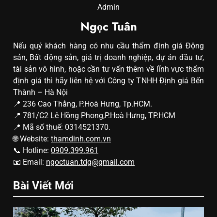
Admin
Ngọc Tuân
Nếu quý khách hàng có nhu cầu thẩm định giá Động
sản, Bất động sản, giá trị doanh nghiệp, dự án đầu tư,
tài sản vô hình, hoặc cần tư vấn thêm về lĩnh vực thẩm
định giá thì hãy liên hệ với Công ty TNHH Định giá Bến
Thành – Hà Nội
📍 236 Cao Thắng, P.Hoà Hưng, Tp.HCM.
📍 781/C2 Lê Hồng Phong,P.Hoà Hưng, TP.HCM
📍 Mã số thuế: 0314521370.
🌐 Website:
thamdinh.com.vn
📞 Hotline:
0909.399.961
📧 Email:
ngoctuan.tdg@gmail.com
Bài Viết Mới