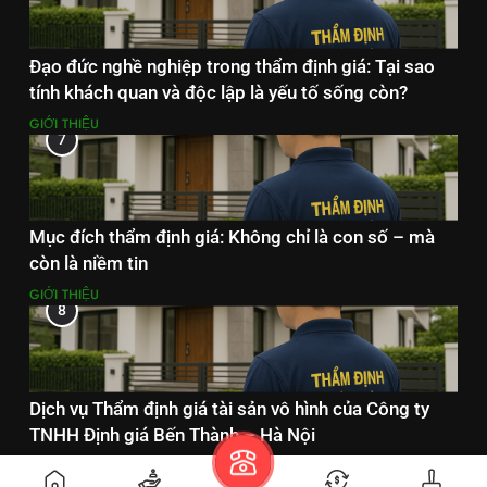
Đạo đức nghề nghiệp trong thẩm định giá: Tại sao
tính khách quan và độc lập là yếu tố sống còn?
GIỚI THIỆU
7
Mục đích thẩm định giá: Không chỉ là con số – mà
còn là niềm tin
GIỚI THIỆU
8
Dịch vụ Thẩm định giá tài sản vô hình của Công ty
TNHH Định giá Bến Thành – Hà Nội
DỊCH VỤ THẨM ĐỊNH GIÁ