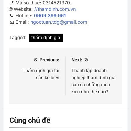
📍 Mã số thuế: 0314521370.
🌐 Website:
//thamdinh.com.vn
📞 Hotline:
0909.399.961
📧 Email:
ngoctuan.tdg@gmail.com
Tagged:
thẩm định giá
Previous:
Next:
Điều
hướng
Thẩm định giá tài
Thành lập doanh
sản kê biên
nghiệp thẩm định giá
bài
cần có những điều
viết
kiện như thế nào?
Cùng chủ đề