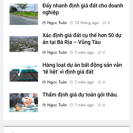
Đẩy nhanh định giá đất cho doanh
nghiệp
Ngọc Tuân
12 tháng ago
0
Xác định giá đất cụ thể hơn 50 dự
án tại Bà Rịa – Vũng Tàu
Ngọc Tuân
1 năm ago
0
Hàng loạt dự án bất động sản vẫn
‘tê liệt’ vì định giá đất
Ngọc Tuân
1 năm ago
0
Thẩm định giá dự toán gói thầu.
Ngọc Tuân
1 năm ago
0