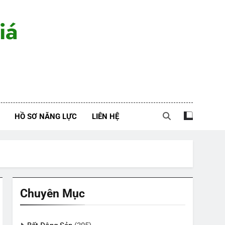
iá
HỒ SƠ NĂNG LỰC
LIÊN HỆ
Chuyên Mục