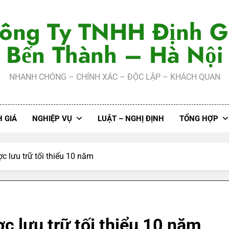
ông Ty TNHH Định G
Bến Thành – Hà Nội
NHANH CHÓNG – CHÍNH XÁC – ĐỘC LẬP – KHÁCH QUAN
 GIÁ
NGHIỆP VỤ
LUẬT – NGHỊ ĐỊNH
TỔNG HỢP
c lưu trữ tối thiểu 10 năm
c lưu trữ tối thiểu 10 năm