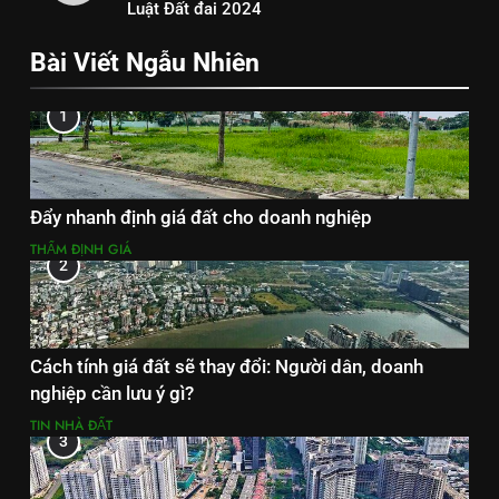
Luật Đất đai 2024
Bài Viết Ngẫu Nhiên
1
Đẩy nhanh định giá đất cho doanh nghiệp
THẨM ĐỊNH GIÁ
2
Cách tính giá đất sẽ thay đổi: Người dân, doanh
nghiệp cần lưu ý gì?
TIN NHÀ ĐẤT
3