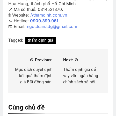
Hoà Hưng, thành phố Hồ Chí Minh.
📍 Mã số thuế: 0314521370.
🌐 Website:
//thamdinh.com.vn
📞 Hotline:
0909.399.961
📧 Email:
ngoctuan.tdg@gmail.com
Tagged:
thẩm định giá
Previous:
Next:
Điều
hướng
Mục đích quyết định
Thẩm định giá để
kết quả thẩm định
vay vốn ngân hàng
bài
giá Bất động sản.
chính sách xã hội.
viết
Cùng chủ đề