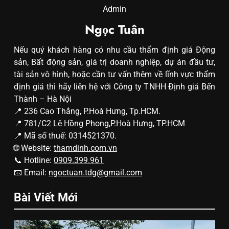
Admin
Ngọc Tuân
Nếu quý khách hàng có nhu cầu thẩm định giá Động
sản, Bất động sản, giá trị doanh nghiệp, dự án đầu tư,
tài sản vô hình, hoặc cần tư vấn thêm về lĩnh vực thẩm
định giá thì hãy liên hệ với Công ty TNHH Định giá Bến
Thành – Hà Nội
📍 236 Cao Thắng, P.Hoà Hưng, Tp.HCM.
📍 781/C2 Lê Hồng Phong,P.Hoà Hưng, TP.HCM
📍 Mã số thuế: 0314521370.
🌐 Website:
thamdinh.com.vn
📞 Hotline:
0909.399.961
📧 Email:
ngoctuan.tdg@gmail.com
Bài Viết Mới