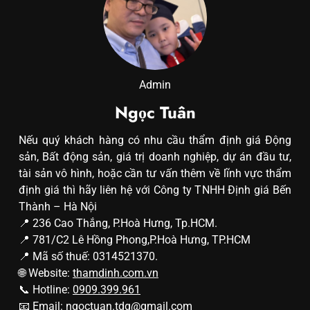
Admin
Ngọc Tuân
Nếu quý khách hàng có nhu cầu thẩm định giá Động
sản, Bất động sản, giá trị doanh nghiệp, dự án đầu tư,
tài sản vô hình, hoặc cần tư vấn thêm về lĩnh vực thẩm
định giá thì hãy liên hệ với Công ty TNHH Định giá Bến
Thành – Hà Nội
📍 236 Cao Thắng, P.Hoà Hưng, Tp.HCM.
📍 781/C2 Lê Hồng Phong,P.Hoà Hưng, TP.HCM
📍 Mã số thuế: 0314521370.
🌐 Website:
thamdinh.com.vn
📞 Hotline:
0909.399.961
📧 Email:
ngoctuan.tdg@gmail.com