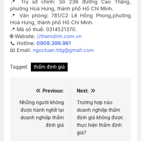
📍 Trụ sở chính: Số 236 đường Cao Thắng,
phường Hoà Hưng, thành phố Hồ Chí Minh.
📍 Văn phòng: 781/C2 Lê Hồng Phong,phường
Hoà Hưng, thành phố Hồ Chí Minh.
📍 Mã số thuế: 0314521370.
🌐 Website:
//thamdinh.com.vn
📞 Hotline:
0909.399.961
📧 Email:
ngoctuan.tdg@gmail.com
Tagged:
thẩm định giá
Previous:
Next:
Điều
hướng
Những người không
Trường hợp nào
được hành nghề tại
doanh nghiệp thẩm
bài
doanh nghiệp thẩm
định giá không được
viết
định giá
thực hiện thẩm định
giá?