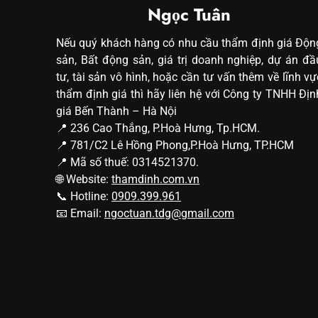
Ngọc Tuân
Nếu quý khách hàng có nhu cầu thẩm định giá Độn
sản, Bất động sản, giá trị doanh nghiệp, dự án đầ
tư, tài sản vô hình, hoặc cần tư vấn thêm về lĩnh vự
thẩm định giá thì hãy liên hệ với Công ty TNHH Địn
giá Bến Thành – Hà Nội
📍 236 Cao Thắng, P.Hoà Hưng, Tp.HCM.
📍 781/C2 Lê Hồng Phong,P.Hoà Hưng, TP.HCM
📍 Mã số thuế: 0314521370.
🌐 Website:
thamdinh.com.vn
📞 Hotline:
0909.399.961
📧 Email:
ngoctuan.tdg@gmail.com