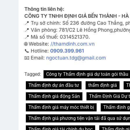
Thông tin liên hệ:
CÔNG TY TNHH ĐỊNH GIÁ BẾN THÀNH - HÀ
📍 Trụ sở chính: Số 236 đường Cao Thắng, 
📍 Văn phòng: 781/C2 Lê Hồng Phong,phường
📍 Mã số thuế: 0314521370.
🌐 Website:
//thamdinh.com.vn
📞 Hotline:
0909.399.961
📧 Email:
ngoctuan.tdg@gmail.com
Tagged:
Công ty Thẩm định giá dự toán gói thầu
Thẩm định dự án đầu tư
thẩm định giá
T
Thẩm định giá động Sản
Thẩm Định Giá Dự 
Thẩm định giá máy móc thiết bị
Thẩm định g
Thẩm định giá phương tiện vận tải đã qua sử dụ
Thẩm định giá tài chính du học
Thẩm định giá