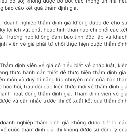
hiếu cơ sở; không được bỏ bớt các thông tin mà nếu
g báo cáo kết quả thẩm định giá.
á, doanh nghiệp thẩm định giá không được để cho sự
 kỳ lợi ích vật chất hoặc tinh thần nào chi phối các xét
á. Trường hợp không đảm bảo tính độc lập và khách
ịnh viên về giá phải từ chối thực hiện cuộc thẩm định
 Thẩm định viên về giá có hiểu biết về pháp luật, kiến
ng thực hành cần thiết để thực hiện thẩm định giá.
ên môn và duy trì năng lực chuyên môn của bản thân
 học hỏi, trau dồi các kiến thức mới về thẩm định giá
 hành hoạt động thẩm định giá. Thẩm định viên về giá
 được và cân nhắc trước khi đề xuất kết quả thẩm định
 doanh nghiệp thẩm định giá không được tiết lộ các
về cuộc thẩm định giá khi không được sự đồng ý của