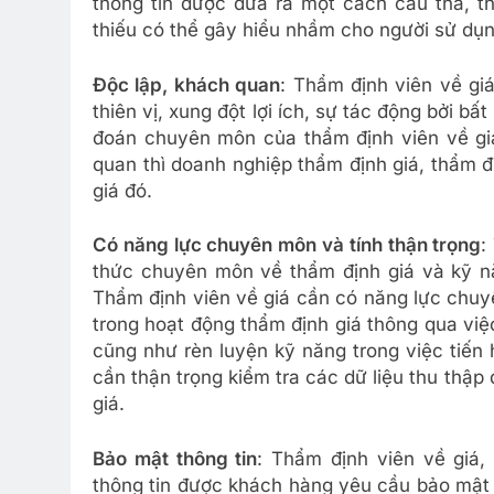
thông tin được đưa ra một cách cẩu thả, t
thiếu có thể gây hiểu nhầm cho người sử dụn
Độc lập, khách quan
: Thẩm định viên về gi
thiên vị, xung đột lợi ích, sự tác động bởi bất
đoán chuyên môn của thẩm định viên về gi
quan thì doanh nghiệp thẩm định giá, thẩm đ
giá đó.
Có năng lực chuyên môn và tính thận trọng
:
thức chuyên môn về thẩm định giá và kỹ nă
Thẩm định viên về giá cần có năng lực chuy
trong hoạt động thẩm định giá thông qua việc
cũng như rèn luyện kỹ năng trong việc tiến
cần thận trọng kiểm tra các dữ liệu thu thập
giá.
Bảo mật thông tin
: Thẩm định viên về giá,
thông tin được khách hàng yêu cầu bảo mật 