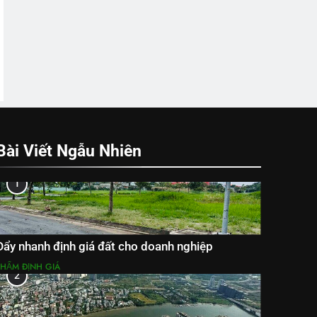
Bài Viết Ngẫu Nhiên
1
Đẩy nhanh định giá đất cho doanh nghiệp
THẨM ĐỊNH GIÁ
2