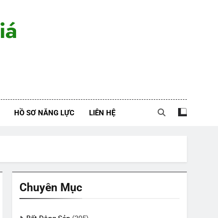
iá
HỒ SƠ NĂNG LỰC
LIÊN HỆ
Chuyên Mục