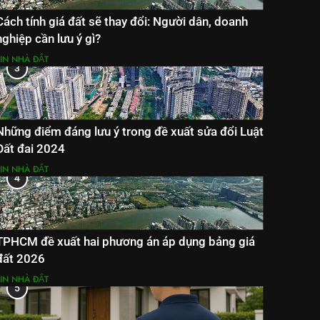
Cách tính giá đất sẽ thay đổi: Người dân, doanh
nghiệp cần lưu ý gì?
TIN NHÀ ĐẤT
3
Những điểm đáng lưu ý trong đề xuất sửa đổi Luật
Đất đai 2024
TIN NHÀ ĐẤT
4
TPHCM đề xuất hai phương án áp dụng bảng giá
đất 2026
TIN NHÀ ĐẤT
5