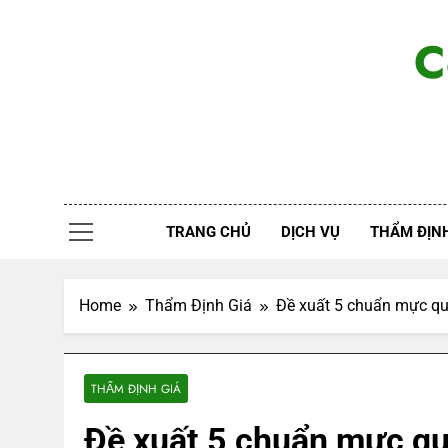
Skip
to
C
content
TRANG CHỦ
DỊCH VỤ
THẨM ĐỊNH
Home
Thẩm Định Giá
Đề xuất 5 chuẩn mực qu
THẨM ĐỊNH GIÁ
Đề xuất 5 chuẩn mực qu