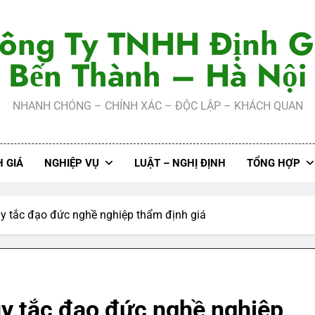
ông Ty TNHH Định G
Bến Thành – Hà Nội
NHANH CHÓNG – CHÍNH XÁC – ĐỘC LẬP – KHÁCH QUAN
 GIÁ
NGHIỆP VỤ
LUẬT – NGHỊ ĐỊNH
TỔNG HỢP
y tắc đạo đức nghề nghiệp thẩm định giá
y tắc đạo đức nghề nghiệp