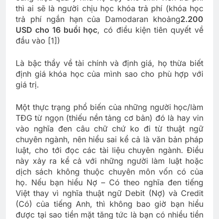
thì ai sẽ là người chịu học khóa trả phí (khóa học
trả phí ngắn hạn của Damodaran khoảng
2.200
USD cho 16 buổi học
, có điều kiện tiên quyết về
đầu vào [1])
Là bậc thầy về tài chính và định giá, họ thừa biết
định giá khóa học của mình sao cho phù hợp với
giá trị.
Một thực trạng phổ biến của những người học/làm
TĐG từ ngọn (thiếu nền tảng cơ bản) đó là hay vin
vào nghĩa đen câu chữ chứ ko đi từ thuật ngữ
chuyên ngành, nên hiểu sai kể cả là văn bản pháp
luật, cho tới đọc các tài liệu chuyên ngành. Điều
này xảy ra kể cả với những người làm luật hoặc
dịch sách không thuộc chuyên môn vốn có của
họ. Nếu bạn hiểu Nợ – Có theo nghĩa đen tiếng
Việt thay vì nghĩa thuật ngữ Debit (Nợ) và Credit
(Có) của tiếng Anh, thì không bao giờ bạn hiểu
được tại sao tiền mặt tăng tức là bạn có nhiều tiền