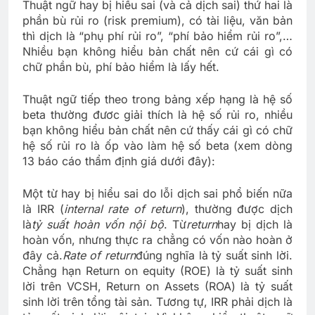
Thuật ngữ hay bị hiểu sai (và cả dịch sai) thứ hai là
phần bù rủi ro (risk premium), có tài liệu, văn bản
thì dịch là “phụ phí rủi ro”, “phí bảo hiểm rủi ro”,…
Nhiều bạn không hiểu bản chất nên cứ cái gì có
chữ phần bù, phí bảo hiểm là lấy hết.
Thuật ngữ tiếp theo trong bảng xếp hạng là hệ số
beta thường đươc giải thích là hệ số rủi ro, nhiều
bạn không hiểu bản chất nên cứ thấy cái gì có chữ
hệ số rủi ro là ốp vào làm hệ số beta (xem dòng
13 báo cáo thẩm định giá dưới đây):
Một từ hay bị hiểu sai do lỗi dịch sai phổ biến nữa
là IRR (
internal rate of return
), thường được dịch
là
tỷ suất hoàn vốn nội bộ
. Từ
return
hay bị dịch là
hoàn vốn, nhưng thực ra chẳng có vốn nào hoàn ở
đây cả.
Rate of return
đúng nghĩa là tỷ suất sinh lời.
Chẳng hạn Return on equity (ROE) là tỷ suất sinh
lời trên VCSH, Return on Assets (ROA) là tỷ suất
sinh lời trên tổng tài sản. Tương tự, IRR phải dịch là