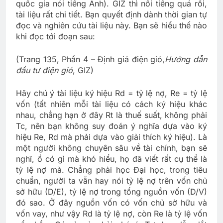
quốc gia nói tiếng Anh). GIZ thì nổi tiếng quá rồi,
tài liệu rất chi tiết. Bạn quyết định dành thời gian tự
đọc và nghiên cứu tài liệu này. Bạn sẽ hiểu thế nào
khi đọc tới đoạn sau:
(Trang 135, Phần 4 – Định giá điện gió,
Hướng dẫn
đầu tư điện gió
, GIZ)
Hãy chú ý tài liệu ký hiệu Rd = tỷ lệ nợ, Re = tỷ lệ
vốn (tất nhiên mỗi tài liệu có cách ký hiệu khác
nhau, chẳng hạn ở đây Rt là thuế suất, không phải
Tc, nên bạn không suy đoán ý nghĩa dựa vào ký
hiệu Re, Rd mà phải dựa vào giải thích ký hiệu). Là
một người không chuyên sâu về tài chính, bạn sẽ
nghĩ, ồ có gì mà khó hiểu, họ đã viết rất cụ thể là
tỷ lệ nợ mà. Chẳng phải học Đại học, trong tiêu
chuẩn, người ta vẫn hay nói tỷ lệ nợ trên vốn chủ
sở hữu (D/E), tỷ lệ nợ trong tổng nguồn vốn (D/V)
đó sao. Ở đây nguồn vốn có vốn chủ sở hữu và
vốn vay, như vậy Rd là tỷ lệ nợ, còn Re là tỷ lệ vốn