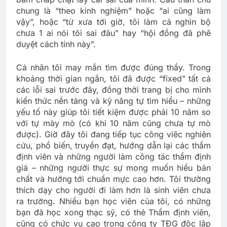
chung là “theo kinh nghiệm” hoặc “ai cũng làm
vậy”, hoặc “từ xưa tới giờ, tôi làm cả nghìn bộ
chưa 1 ai nói tôi sai đâu” hay “hội đồng đã phê
duyệt cách tính này”.
Cá nhân tôi may mắn tìm được đúng thầy. Trong
khoảng thời gian ngắn, tôi đã được “fixed” tất cả
các lỗi sai trước đây, đồng thời trang bị cho mình
kiến thức nền tảng và kỹ năng tự tìm hiểu – những
yếu tố này giúp tôi tiết kiệm được phải 10 năm so
với tự mày mò (có khi 10 năm cũng chưa tự mò
được). Giờ đây tôi đang tiếp tục công viêc nghiên
cứu, phổ biến, truyền đạt, hướng dẫn lại các thẩm
định viên và những người làm công tác thẩm định
giá – những người thực sự mong muốn hiểu bản
chất và hướng tới chuẩn mực cao hơn. Tôi thường
thích dạy cho người đi làm hơn là sinh viên chưa
ra trường. Nhiều bạn học viên của tôi, có những
bạn đã học xong thạc sỹ, có thẻ Thẩm định viên,
cũng có chức vụ cao trong công ty TĐG độc lập