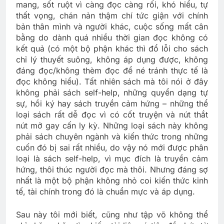
mang, sốt ruột vì càng đọc càng rối, khó hiểu, tự
thất vọng, chán nản thậm chí tức giận với chính
bản thân mình và người khác, cuộc sống mất cân
bằng do dành quá nhiều thời gian đọc không có
kết quả (có một bộ phận khác thì đổ lỗi cho sách
chỉ lý thuyết suông, không áp dụng được, không
đáng đọc/không thèm đọc để né tránh thực tế là
đọc không hiểu). Tất nhiên sách mà tôi nói ở đây
không phải sách self-help, những quyển dạng tự
sự, hồi ký hay sách truyền cảm hứng – những thể
loại sách rất dễ đọc vì có cốt truyện và nút thắt
nút mở gay cấn ly kỳ. Những loại sách này không
phải sách chuyên ngành và kiến thức trong những
cuốn đó bị sai rất nhiều, do vậy nó mới được phân
loại là sách self-help, vì mục đích là truyền cảm
hứng, thôi thúc người đọc mà thôi. Nhưng đáng sợ
nhất là một bộ phận không nhỏ coi kiến thức kinh
tế, tài chính trong đó là chuẩn mực và áp dụng.
Sau này tôi mới biết, cũng như tập võ không thể