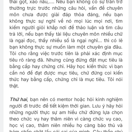
thái gọt, xào nấu,…. Nếu bạn không có sự trăn trở
thường trực trước những câu hỏi, vấn đề chuyên
môn chưa được giải đáp thỏa đáng, nếu bạn
không thực sự nghĩ về nó mọi lúc mọi nơi, tìm
kiếm người giỏi khắp nơi để thảo luận và tìm câu
trả lời, nếu bạn thấy tài liệu chuyên môn nhiều chữ
là ngại đọc, thấy nhiều số là ngại nghĩ… thì có lẽ
bạn không thực sự muốn làm một chuyên gia đâu.
Tôi cho rằng việc trước tiên là phải xác định mục
tiêu rõ ràng đã. Nhưng cũng đừng đặt mục tiêu là
bằng cấp hay chứng chỉ. Hãy học kiến thức vì bạn
cần nó để đạt được mục tiêu, chứ đừng coi kiến
thức hay bằng cấp, chứng chỉ là mục tiêu. Tôi nói
thật.
Thứ hai
, bạn nên có mentor hoặc hỏi kinh nghiệm
người đi trước để tiết kiệm thời gian. Lưu ý hãy hỏi
những người thực sự am hiểu chứ đừng lựa chọn
theo chức vụ hay thâm niên vì càng chức vụ cao,
học vị cao, thâm niên nhiều họ càng bảo thủ và
bám chấp chặt lấy cái sai của mình. Câu thần chú