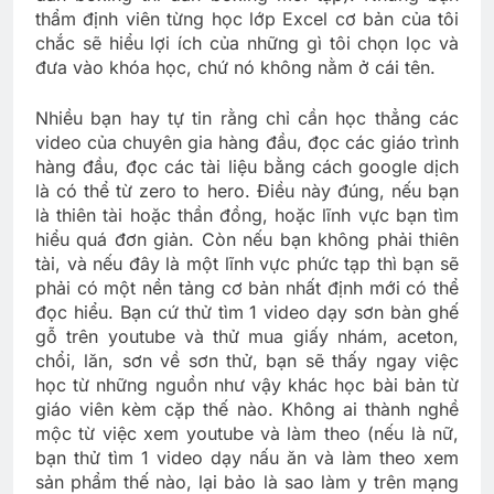
thẩm định viên từng học lớp Excel cơ bản của tôi
chắc sẽ hiểu lợi ích của những gì tôi chọn lọc và
đưa vào khóa học, chứ nó không nằm ở cái tên.
Nhiều bạn hay tự tin rằng chỉ cần học thẳng các
video của chuyên gia hàng đầu, đọc các giáo trình
hàng đầu, đọc các tài liệu bằng cách google dịch
là có thể từ zero to hero. Điều này đúng, nếu bạn
là thiên tài hoặc thần đồng, hoặc lĩnh vực bạn tìm
hiểu quá đơn giản. Còn nếu bạn không phải thiên
tài, và nếu đây là một lĩnh vực phức tạp thì bạn sẽ
phải có một nền tảng cơ bản nhất định mới có thể
đọc hiểu. Bạn cứ thử tìm 1 video dạy sơn bàn ghế
gỗ trên youtube và thử mua giấy nhám, aceton,
chổi, lăn, sơn về sơn thử, bạn sẽ thấy ngay việc
học từ những nguồn như vậy khác học bài bản từ
giáo viên kèm cặp thế nào. Không ai thành nghề
mộc từ việc xem youtube và làm theo (nếu là nữ,
bạn thử tìm 1 video dạy nấu ăn và làm theo xem
sản phẩm thế nào, lại bảo là sao làm y trên mạng