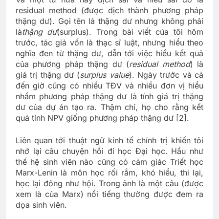
residual method (được dịch thành phương pháp
thặng dư). Gọi tên là thặng dư nhưng không phải
là
thặng dư
(surplus). Trong bài viết của tôi hôm
trước, tác giả vốn là thạc sĩ luật, nhưng hiểu theo
nghĩa đen từ thặng dư, dẫn tới việc hiểu kết quả
của phương pháp thặng dư (
residual method
) là
giá trị thặng dư (
surplus value
). Ngày trước và cả
đến giờ cũng có nhiều TĐV và nhiều đơn vị hiểu
nhầm phương pháp thặng dư là tính giá trị thặng
dư của dự án tạo ra. Thậm chí, họ cho rằng kết
quả tính NPV giống phương pháp thặng dư [2].
Liên quan tới thuật ngữ kinh tế chính trị khiến tôi
nhớ lại câu chuyện hồi đi học Đại học. Hầu như
thế hệ sinh viên nào cũng có cảm giác Triết học
Marx-Lenin là môn học rối rắm, khó hiểu, thi lại,
học lại đông như hội. Trong ảnh là một câu (được
xem là của Marx) nổi tiếng thường được đem ra
dọa sinh viên.