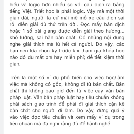
hiểu và logic hơn nhiều so với câu dịch ra bằng
tiếng Việt. Triết học là phải logic. Vậy mà một thời
gian dài, người ta cứ mải mê mổ xẻ câu dịch sai
rồi diễn giải đủ thứ trên đời. Đọc mấy bản dịch
hoặc 1 số bài giảng được diễn giải theo hướng…
khó lường, sai hẳn bản chất. Có những nội dung
nghe giải thích mà lú hết cả người. Do vậy, các
bạn nên lựa chọn kỹ trước khi tham gia khóa học
nào đó dù mất phí hay miễn phí; để tiết kiệm thời
gian.
Trên là một số ví dụ phổ biến cho việc học/làm
việc mà không có gốc, không đi từ bản chất. Bản
chất thì không bao giờ đến từ việc cày văn bản
pháp luật. Văn bản pháp luật hay tiêu chuẩn không
phải sách giáo trình để phải đi giải thích cặn kẽ
bản chất cho người đi làm. Do vậy, đừng quá ỷ
vào việc đọc tiêu chuẩn và xem mấy ví dụ trong
tiêu chuẩn mà đã nghĩ rằng đủ để hành nghề.