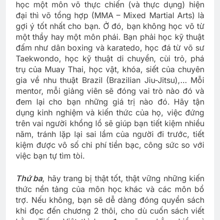
học một môn võ thực chiến (và thực dụng) hiện
đại thì võ tổng hợp (MMA – Mixed Martial Arts) là
gợi ý tốt nhất cho bạn. Ở đó, bạn không học võ từ
một thầy hay một môn phái. Bạn phải học kỹ thuật
đấm như dân boxing và karatedo, học đá từ võ sư
Taekwondo, học kỹ thuật di chuyển, cùi trỏ, phá
trụ của Muay Thai, học vật, khóa, siết của chuyên
gia về nhu thuật Brazil (Brazilian Jiu-Jitsu),… Mỗi
mentor, mỗi giảng viên sẽ đóng vai trò nào đó và
đem lại cho bạn những giá trị nào đó. Hãy tận
dụng kinh nghiệm và kiến thức của họ, việc đứng
trên vai người khổng lồ sẽ giúp bạn tiết kiệm nhiều
năm, tránh lặp lại sai lầm của người đi trước, tiết
kiệm được vô số chi phí tiền bạc, công sức so với
việc bạn tự tìm tòi.
Thứ ba
, hãy trang bị thật tốt, thật vững những kiến
thức nền tảng của môn học khác và các môn bổ
trợ. Nếu không, bạn sẽ dễ dàng đóng quyển sách
khi đọc đến chương 2 thôi, cho dù cuốn sách viết