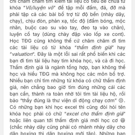
chỉ chăm chăm tìm kiếm tài liệu có tiêu đề chứa từ
khóa “
Võ/luyện võ
” để tập mỗi đấm, đá, đỡ mà
phải tập cả các bài bổ trợ từ độ bền (nhảy dây,
chạy), chịu đòn, phản xạ, tốc độ (đấm bóng, mộc
nhân, buộc cao su vào tay, đeo tạ vào chân),
luyện cổ tay (dùng chày đập vào lốp xe cont).
Học TĐG cũng không thể cứ chăm chăm đi tìm
các tài liệu có từ khóa “
thẩm định giá
” hay
“
valuation
“. Đây là một lỗi sai rất phổ biến khi các
bạn đi tìm tài liệu hay tìm khóa học, và cả đi học.
Thẩm định giá là ngành tổng hợp, bạn không thể
học và hiểu TĐG mà không học các môn bổ trợ.
Nhiều bạn chỉ tìm những từ khóa có chữ thẩm định
giá, nên chẳng bao giờ tìm đúng những cái các
bạn cần, thành ra toàn nhờ tôi tìm tài liệu hộ, rồi
bảo “thầy đúng là thư viện di động chạy cơm” 😒.
Có những bạn khi học excel thì cũng đòi hỏi tên
khóa học phải có chữ “
excel cho thẩm định giá
”
hoặc liên quan tới thẩm định giá mới học cơ 😆
(chắc nhảy dây cũng phải có nhánh nhảy dây cho
dân boxing thì dân boxing mới tập). Những bạn