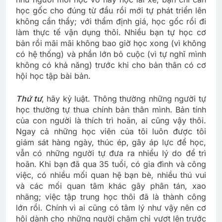
học gốc cho đúng từ đầu rồi mới tự phát triển lên
không cần thầy; với thẩm định giá, học gốc rồi đi
làm thực tế vận dụng thôi. Nhiều bạn tự học cơ
bản rồi mãi mãi không bao giờ học xong (vì không
có hệ thống) và phần lớn bỏ cuộc (vì tự nghĩ mình
không có khả năng) trước khi cho bản thân có cơ
hội học tập bài bản.
Thứ tư
, hãy kỷ luật. Thông thường những người tự
học thường tự thua chính bản thân mình. Bản tính
của con người là thích trì hoãn, ai cũng vậy thôi.
Ngay cả những học viên của tôi luôn được tôi
giám sát hàng ngày, thúc ép, gây áp lực để học,
vẫn có những người tự đưa ra nhiều lý do để trì
hoãn. Khi bạn đã qua 35 tuổi, có gia đình và công
việc, có nhiều mối quan hệ bạn bè, nhiều thú vui
và các mối quan tâm khác gây phân tán, xao
nhãng; việc tập trung học thôi đã là thành công
lớn rồi. Chính vì ai cũng có tâm lý như vậy nên cơ
hội dành cho những người chăm chỉ vượt lên trước