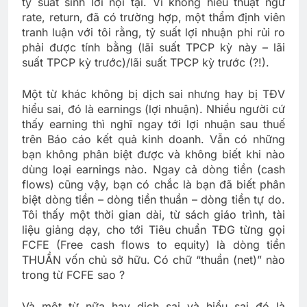
tỷ suất sinh lời nội tại. Vì không hiểu thuật ngữ
rate, return, đã có trường hợp, một thẩm định viên
tranh luận với tôi rằng, tỷ suất lợi nhuận phi rủi ro
phải được tính bằng (lãi suất TPCP kỳ này – lãi
suất TPCP kỳ trước)/lãi suất TPCP kỳ trước (?!).
Một từ khác không bị dịch sai nhưng hay bị TĐV
hiểu sai, đó là earnings (lợi nhuận). Nhiều người cứ
thấy earning thì nghĩ ngay tới lợi nhuận sau thuế
trên Báo cáo kết quả kinh doanh. Vẫn có những
bạn không phân biệt được và không biết khi nào
dùng loại earnings nào. Ngay cả dòng tiền (cash
flows) cũng vậy, bạn có chắc là bạn đã biết phân
biệt dòng tiền – dòng tiền thuần – dòng tiền tự do.
Tôi thấy một thời gian dài, từ sách giáo trình, tài
liệu giảng dạy, cho tới Tiêu chuẩn TĐG từng gọi
FCFE (Free cash flows to equity) là dòng tiền
THUẦN vốn chủ sở hữu. Có chữ “thuần (net)” nào
trong từ FCFE sao ?
Và một từ nữa hay dịch sai và hiểu sai đó là