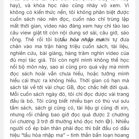
hay), và khóa học nào cũng nhảy vô xem. Vì
không có kiến thức nền, tôi không phân biệt được
cuốn sách nào nên đọc, cuốn nào chỉ trùng lặp
mất thời gian, video nào đáng xem hay chỉ tào lao
câu view giật tít còn nội dung sơ sài, câu giờ, sáo
rỗng. Thế rồi tôi bị
tẩu hỏa nhập ma
khi tự đưa
chân vào ma trận hàng triệu cuốn sách, tài liệu,
nghiên cứu, bài giảng, hàng trăm nghìn video của
đủ mọi tác giả. Tôi còn nghĩ mình không thể học
nổi bộ môn này, sao ai cũng pro quá vậy mà mình
đọc sách hoài vẫn chưa hiểu, hoặc tưởng mình
hiểu cái thực ra không hiểu. Thời gian có hạn mà
sách tải về tới vài chục GB, đọc chắc hết đời quá.
Mỗi cuốn sách ngày đó, tôi chỉ đọc được vài trang
đầu là bỏ. Tôi cũng biết nhiều bạn có thú vui sưu
tầm sách, sách gì cũng có, tài liệu gì cũng đi xin,
nhưng rồi chẳng bao giờ đọc quá được 2 chương
(vì chương 3 trở đi thường khó đọc hơn 😅). Nhiều
người cố ép bản thân phải đọc thì bắt đầu có dấu
hiệu “tẩu hỏa nhập ma” – tinh thần bấn loạn hoang