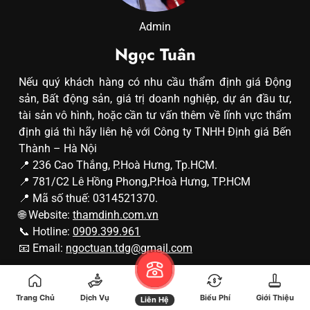
Admin
Ngọc Tuân
Nếu quý khách hàng có nhu cầu thẩm định giá Động
sản, Bất động sản, giá trị doanh nghiệp, dự án đầu tư,
tài sản vô hình, hoặc cần tư vấn thêm về lĩnh vực thẩm
định giá thì hãy liên hệ với Công ty TNHH Định giá Bến
Thành – Hà Nội
📍 236 Cao Thắng, P.Hoà Hưng, Tp.HCM.
📍 781/C2 Lê Hồng Phong,P.Hoà Hưng, TP.HCM
📍 Mã số thuế: 0314521370.
🌐 Website:
thamdinh.com.vn
📞 Hotline:
0909.399.961
📧 Email:
ngoctuan.tdg@gmail.com
Bài Viết Mới
Trang Chủ
Dịch Vụ
Biểu Phí
Giới Thiệu
Liên Hệ