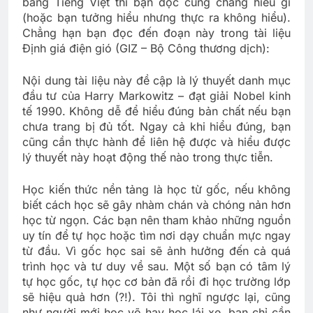
bằng Tiếng Việt thì bạn đọc cũng chẳng hiểu gì
(hoặc bạn tưởng hiểu nhưng thực ra không hiểu).
Chẳng hạn bạn đọc đến đoạn này trong tài liệu
Định giá điện gió (GIZ – Bộ Công thương dịch):
Nội dung tài liệu này đề cập là lý thuyết danh mục
đầu tư của Harry Markowitz – đạt giải Nobel kinh
tế 1990. Không dễ để hiểu đúng bản chất nếu bạn
chưa trang bị đủ tốt. Ngay cả khi hiểu đúng, bạn
cũng cần thực hành để liên hệ được và hiểu được
lý thuyết này hoạt động thế nào trong thực tiễn.
Học kiến thức nền tảng là học từ gốc, nếu không
biết cách học sẽ gây nhàm chán và chóng nản hơn
học từ ngọn. Các bạn nên tham khảo những nguồn
uy tín để tự học hoặc tìm nơi dạy chuẩn mực ngay
từ đầu. Vì gốc học sai sẽ ảnh hưởng đến cả quá
trình học và tư duy về sau. Một số bạn có tâm lý
tự học gốc, tự học cơ bản đã rồi đi học trường lớp
sẽ hiệu quả hơn (?!). Tôi thì nghĩ ngược lại, cũng
như người mới học võ hay học lái xe, bạn chỉ cần