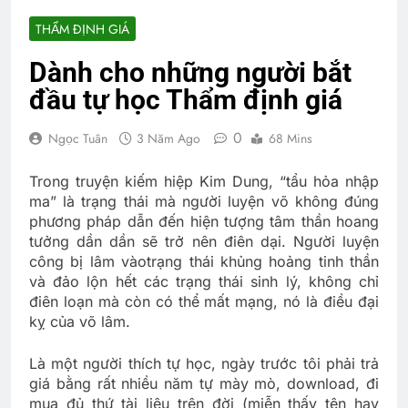
THẨM ĐỊNH GIÁ
Dành cho những người bắt
đầu tự học Thẩm định giá
0
Ngọc Tuân
3 Năm Ago
68 Mins
Trong truyện kiếm hiệp Kim Dung, “t
ẩu hỏa nhập
ma” là trạng thái mà người luyện võ không đúng
phương pháp dẫn đến hiện tượng tâm thần hoang
tưởng dần dần sẽ trở nên điên dại. Người luyện
công bị lâm vào
trạng thái khủng hoảng tinh thần
và đảo lộn hết các trạng thái sinh lý, không chỉ
điên loạn mà còn có thể mất mạng, nó là điều đại
kỵ của võ lâm.
Là một người thích tự học, ngày trước tôi phải trả
giá bằng rất nhiều năm tự mày mò, download, đi
mua đủ thứ tài liệu trên đời (miễn thấy tên hay