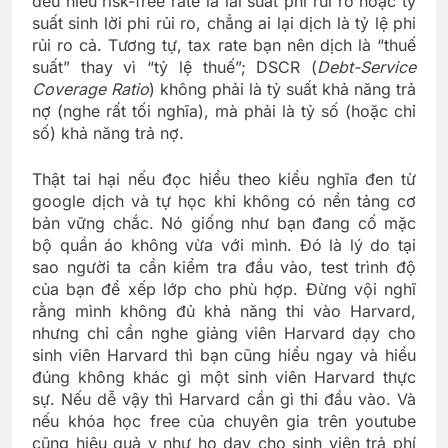
đều hiểu risk-free rate là lãi suất phi rủi ro hoặc tỷ
suất sinh lời phi rủi ro, chẳng ai lại dịch là tỷ lệ phi
rủi ro cả. Tương tự, tax rate bạn nên dịch là “thuế
suất” thay vì “tỷ lệ thuế”; DSCR (
Debt-Service
Coverage Ratio
) không phải là tỷ suất khả năng trả
nợ (nghe rất tối nghĩa), mà phải là tỷ số (hoặc chỉ
số) khả năng trả nợ.
Thật tai hại nếu đọc hiểu theo kiểu nghĩa đen từ
google dịch và tự học khi không có nền tảng cơ
bản vững chắc. Nó giống như bạn đang cố mặc
bộ quần áo không vừa với mình. Đó là lý do tại
sao người ta cần kiểm tra đầu vào, test trình độ
của bạn để xếp lớp cho phù hợp. Đừng vội nghĩ
rằng mình không đủ khả năng thi vào Harvard,
nhưng chỉ cần nghe giảng viên Harvard dạy cho
sinh viên Harvard thì bạn cũng hiểu ngay và hiểu
đúng không khác gì một sinh viên Harvard thực
sự. Nếu dễ vậy thì Harvard cần gì thi đầu vào. Và
nếu khóa học free của chuyên gia trên youtube
cũng hiệu quả y như họ dạy cho sinh viên trả phí