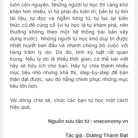
luôn còn nguyên. Những người tự học thì càng khó
khăn hơn nhiều, vì họ phải đủ kiên trì, bền bỉ tự tìm
tài liệu, tự đọc và ngẫm từng từ, tự lục lại kiến
thức cũ để củng cố (vì tự học là tự khám phá, nên
thường không theo một hệ thống bài bản xây
dựng trước). Những người tự học khó duy trì được
nhiệt huyết ban đầu và nhanh chóng bỏ cuộc với
hàng trăm lý do. Do đó, tính kỷ luật rất quan
trọng. Nếu lý do là thiếu thời gian, có thể bài viết
này sẽ hữu ích cho bạn. Hãy tự chia thành nhiều
mục tiêu nhỏ nhưng khả thi, step-by-step để bản
thân đạt được, sau đó hẵng chinh phục những mục
tiêu lớn hơn.
Vài dòng chia sẻ, chúc các bạn tự học một cách
hiệu quả.
Nguồn sưu tần từ : vneconomy.vn
Tác giả : Dương Thành Đạt