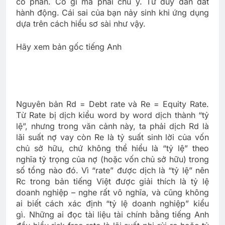
cổ phần. Có gì mà phải chú ý. Tư duy dẫn dắt
hành động. Cái sai của bạn nảy sinh khi ứng dụng
dựa trên cách hiểu sơ sài như vậy.
Hãy xem bản gốc tiếng Anh
Nguyên bản Rd = Debt rate và Re = Equity Rate.
Từ Rate bị dịch kiểu word by word dịch thành “tỷ
lệ”, nhưng trong văn cảnh này, ta phải dịch Rd là
lãi suất nợ vay còn Re là tỷ suất sinh lời của vốn
chủ sở hữu, chứ không thể hiểu là “tỷ lệ” theo
nghĩa tỷ trọng của nợ (hoặc vốn chủ sở hữu) trong
số tổng nào đó. Vì “rate” được dịch là “tỷ lệ” nên
Rc trong bản tiếng Việt được giải thích là tỷ lệ
doanh nghiệp – nghe rất vô nghĩa, và cũng không
ai biết cách xác định “tỷ lệ doanh nghiệp” kiểu
gì. Những ai đọc tài liệu tài chính bằng tiếng Anh