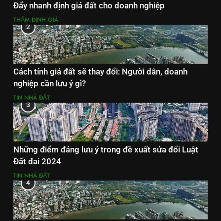
Đẩy nhanh định giá đất cho doanh nghiệp
THẨM ĐỊNH GIÁ
2
Cách tính giá đất sẽ thay đổi: Người dân, doanh
nghiệp cần lưu ý gì?
TIN NHÀ ĐẤT
3
Những điểm đáng lưu ý trong đề xuất sửa đổi Luật
Đất đai 2024
TIN NHÀ ĐẤT
4