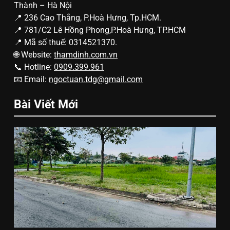
Thành – Hà Nội
📍 236 Cao Thắng, P.Hoà Hưng, Tp.HCM.
📍 781/C2 Lê Hồng Phong,P.Hoà Hưng, TP.HCM
📍 Mã số thuế: 0314521370.
🌐 Website:
thamdinh.com.vn
📞 Hotline:
0909.399.961
📧 Email:
ngoctuan.tdg@gmail.com
Bài Viết Mới