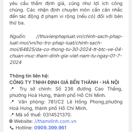
yêu cầu thẩm định giá, cũng như lợi ích công
chúng. Các nhận định chuyên môn cần cân nhắc
đến tác động ở phạm vi rộng (nếu có) đối với bên
thứ ba.
Nguồn: //thuvienphapluat.vn/chinh-sach-phap-
luat-moi/vn/ho-tro-phap-luat/chinh-sach-
moi/64825/da-co-thong-tu-30-2024-tt-btc-ve-04-
chuan-muc-tham-dinh-gia-viet-nam-tu-ngay-01-7-
2024
Thông tin liên hệ:
CÔNG TY TNHH ĐỊNH GIÁ BẾN THÀNH - HÀ NỘI
📍 Trụ sở chính: Số 236 đường Cao Thắng,
phường Hoà Hưng, thành phố Hồ Chí Minh.
📍 Văn phòng: 781/C2 Lê Hồng Phong,phường
Hoà Hưng, thành phố Hồ Chí Minh.
📍 Mã số thuế: 0314521370.
🌐 Website:
//thamdinh.com.vn
📞 Hotline:
0909.399.961