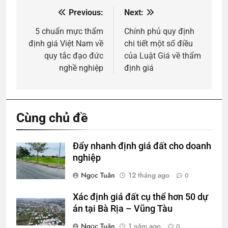
Previous:
Next:
Điều
hướng
5 chuẩn mực thẩm
Chính phủ quy định
định giá Việt Nam về
chi tiết một số điều
bài
quy tắc đạo đức
của Luật Giá về thẩm
viết
nghề nghiệp
định giá
Cùng chủ đề
Đẩy nhanh định giá đất cho doanh
nghiệp
Ngọc Tuân
12 tháng ago
0
Xác định giá đất cụ thể hơn 50 dự
án tại Bà Rịa – Vũng Tàu
Ngọc Tuân
1 năm ago
0