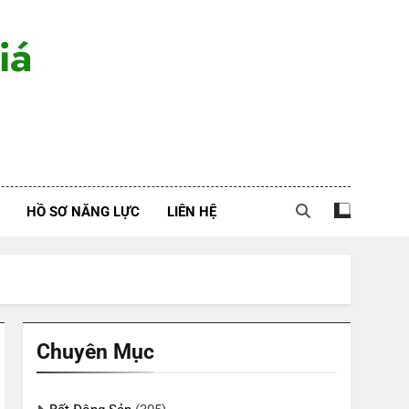
iá
HỒ SƠ NĂNG LỰC
LIÊN HỆ
Chuyên Mục