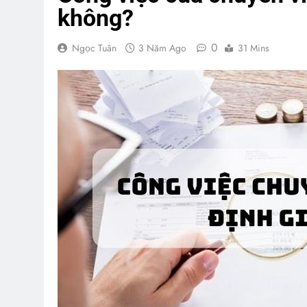
không?
0
Ngọc Tuân
3 Năm Ago
31 Mins