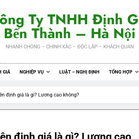
ông Ty TNHH Định G
Bến Thành – Hà Nội
NHANH CHÓNG – CHÍNH XÁC – ĐỘC LẬP – KHÁCH QUAN
 GIÁ
NGHIỆP VỤ
LUẬT – NGHỊ ĐỊNH
TỔNG HỢP
ên định giá là gì? Lương cao không?
ên định giá là gì? Lương cao