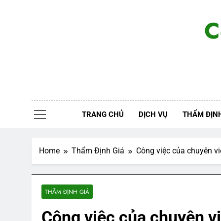
Skip
to
C
content
TRANG CHỦ
DỊCH VỤ
THẨM ĐỊNH
Home
Thẩm Định Giá
Công việc của chuyên vi
THẨM ĐỊNH GIÁ
Công việc của chuyên vi