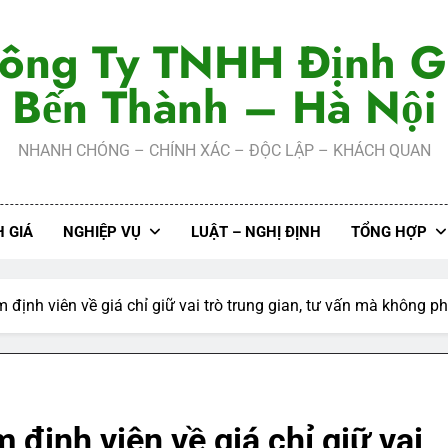
ông Ty TNHH Định G
Bến Thành – Hà Nội
NHANH CHÓNG – CHÍNH XÁC – ĐỘC LẬP – KHÁCH QUAN
 GIÁ
NGHIỆP VỤ
LUẬT – NGHỊ ĐỊNH
TỔNG HỢP
 định viên về giá chỉ giữ vai trò trung gian, tư vấn mà không p
 định viên về giá chỉ giữ vai