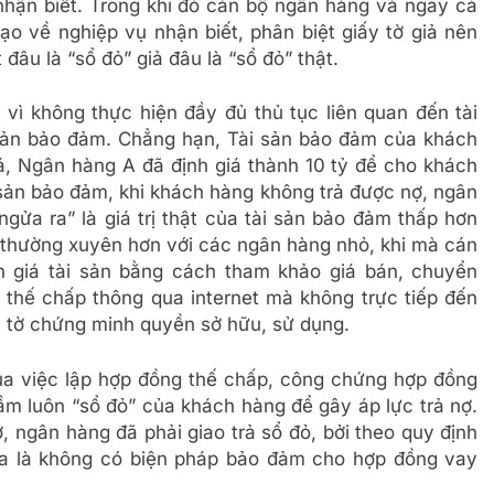
nhận biết. Trong khi đó cán bộ ngân hàng và ngay cả
 về nghiệp vụ nhận biết, phân biệt giấy tờ giả nên
đâu là “sổ đỏ” giả đâu là “sổ đỏ” thật.
 vì không thực hiện đầy đủ thủ tục liên quan đến tài
 sản bảo đảm. Chẳng hạn, Tài sản bảo đảm của khách
giá, Ngân hàng A đã định giá thành 10 tỷ để cho khách
i sản bảo đảm, khi khách hàng không trả được nợ, ngân
gửa ra” là giá trị thật của tài sản bảo đảm thấp hơn
 thường xuyên hơn với các ngân hàng nhỏ, khi mà cán
h giá tài sản bằng cách tham khảo giá bán, chuyển
 thế chấp thông qua internet mà không trực tiếp đến
ấy tờ chứng minh quyền sở hữu, sử dụng.
ua việc lập hợp đồng thế chấp, công chứng hợp đồng
cầm luôn “sổ đỏ” của khách hàng để gây áp lực trả nợ.
, ngân hàng đã phải giao trả sổ đỏ, bởi theo quy định
ĩa là không có biện pháp bảo đảm cho hợp đồng vay