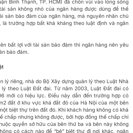
quận Bình Thạnh, TP. HCM) đã chôn vùi vào lòng sông
tài sản không nhỏ của ngân hàng được dùng để thế
 tài sản bảo đảm của ngân hàng, mà nguyên nhân chủ
, là trường hợp bất khả kháng theo luật định và ngân
iên bất lợi với tài sản bảo đảm thì ngân hàng nên yêu
sản bảo đảm.
ật
n lý riêng, nhà do Bộ Xây dựng quản lý theo Luật Nhà
 lý theo Luật Đất đai. Từ năm 2003, Luật Đất đai có
06 mới có hiệu lực. Điều này dẫn đến trường hợp có
 m2 đất ở khu vực khá đắt đỏ của Hà Nội của một bên
một biệt thự trên đất đó. Khi khách hàng không có khả
thế chấp nhưng không được, bởi hợp đồng thế chấp chỉ
 thuộc quyền sở hữu của bên thứ ba và bên này không
Không có cách nào để “bê” biệt thự đi nơi khác, ngân