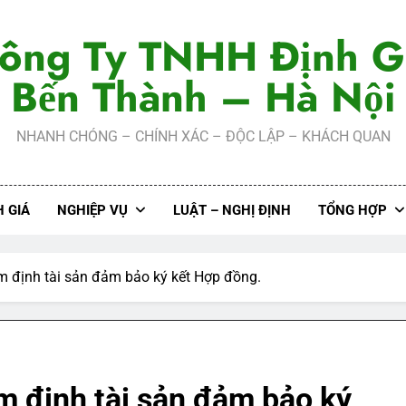
ông Ty TNHH Định G
Bến Thành – Hà Nội
NHANH CHÓNG – CHÍNH XÁC – ĐỘC LẬP – KHÁCH QUAN
 GIÁ
NGHIỆP VỤ
LUẬT – NGHỊ ĐỊNH
TỔNG HỢP
ẩm định tài sản đảm bảo ký kết Hợp đồng.
ẩm định tài sản đảm bảo ký