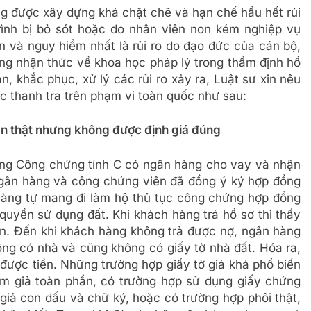
ng được xây dựng khá chặt chẽ và hạn chế hầu hết rủi
trình bị bỏ sót hoặc do nhân viên non kém nghiệp vụ
n và nguy hiểm nhất là rủi ro do đạo đức của cán bộ,
g nhận thức về khoa học pháp lý trong thẩm định hồ
, khắc phục, xử lý các rủi ro xảy ra, Luật sư xin nêu
 thanh tra trên phạm vi toàn quốc như sau:
sản thật nhưng không được định giá đúng
òng Công chứng tỉnh C có ngân hàng cho vay và nhận
 ngân hàng và công chứng viên đã đồng ý ký hợp đồng
hàng tự mang đi làm hộ thủ tục công chứng hợp đồng
quyền sử dụng đất. Khi khách hàng trả hồ sơ thì thấy
ân. Đến khi khách hàng không trả được nợ, ngân hàng
không có nhà và cũng không có giấy tờ nhà đất. Hóa ra,
 được tiền. Những trường hợp giấy tờ giả khá phổ biến
àm giả toàn phần, có trường hợp sử dụng giấy chứng
giả con dấu và chữ ký, hoặc có trường hợp phôi thật,