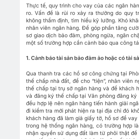
Thực tế, quy trình cho vay của các ngân hà
ro. Vấn đề là rủi ro xảy ra thường do quy 
không thẩm định, tìm hiểu kỹ lưỡng. Khó khă
nhân viên ngân hàng. Để góp phần tăng cườn
sơ giao dịch bảo đảm, phòng ngừa, ngăn chặn
một số trường hợp cần cảnh báo qua công tác
1. Cảnh báo tài sản bảo đảm ảo hoặc có tài 
Qua thanh tra các hồ sơ công chứng tại Ph
thế chấp nhà đất, để cho “tiện”, nhân viên
thế chấp tại trụ sở ngân hàng và để khách 
và đăng ký thế chấp tại Văn phòng đăng ký 
đều hợp lệ nên ngân hàng tiến hành giải ng
đi kiểm tra mới phát hiện ra tại địa chỉ đó 
khách hàng đã làm giả giấy tờ, hồ sơ để vay
trong hệ thống ngân hàng, có trường hợp l
nhận quyền sử dụng đất làm từ phôi thật để 