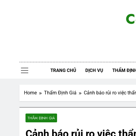
Skip
to
C
content
TRANG CHỦ
DỊCH VỤ
THẨM ĐỊNH
Home
Thẩm Định Giá
Cảnh báo rủi ro việc th
THẨM ĐỊNH GIÁ
Cảnh báo rủi ro việc th