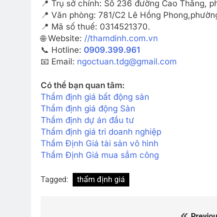
📍 Trụ sở chính: Số 236 đường Cao Thắng, 
📍 Văn phòng: 781/C2 Lê Hồng Phong,phường
📍 Mã số thuế: 0314521370.
🌐 Website:
//thamdinh.com.vn
📞 Hotline:
0909.399.961
📧 Email:
ngoctuan.tdg@gmail.com
Có thể bạn quan tâm:
Thẩm định giá bất động sản
Thẩm định giá động Sản
Thẩm định dự án đầu tư
Thẩm định giá tri doanh nghiệp
Thẩm Định Giá tài sản vô hình
Thẩm Định Giá mua sắm công
Tagged:
thẩm định giá
Previou