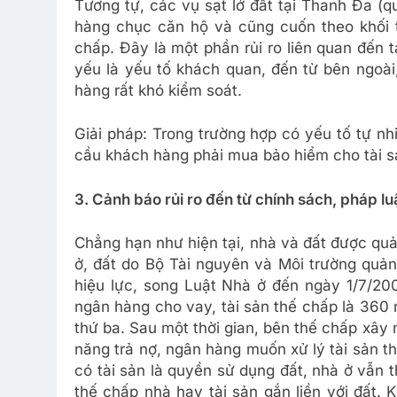
Tương tự, các vụ sạt lở đất tại Thanh Đa (
hàng chục căn hộ và cũng cuốn theo khối 
chấp. Đây là một phần rủi ro liên quan đến
yếu là yếu tố khách quan, đến từ bên ngoài
hàng rất khó kiểm soát.
Giải pháp: Trong trường hợp có yếu tố tự nh
cầu khách hàng phải mua bảo hiểm cho tài 
3. Cảnh báo rủi ro đến từ chính sách, pháp lu
Chẳng hạn như hiện tại, nhà và đất được quả
ở, đất do Bộ Tài nguyên và Môi trường quản
hiệu lực, song Luật Nhà ở đến ngày 1/7/20
ngân hàng cho vay, tài sản thế chấp là 360
thứ ba. Sau một thời gian, bên thế chấp xây 
năng trả nợ, ngân hàng muốn xử lý tài sản 
có tài sản là quyền sử dụng đất, nhà ở vẫn
thế chấp nhà hay tài sản gắn liền với đất. 