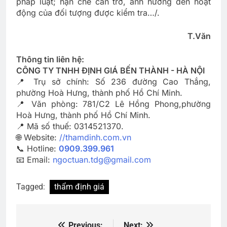
pháp luật; hạn chế cản trở, ảnh hưởng đến hoạt
động của đối tượng được kiểm tra…/.
T.Văn
Thông tin liên hệ:
CÔNG TY TNHH ĐỊNH GIÁ BẾN THÀNH - HÀ NỘI
📍 Trụ sở chính: Số 236 đường Cao Thắng,
phường Hoà Hưng, thành phố Hồ Chí Minh.
📍 Văn phòng: 781/C2 Lê Hồng Phong,phường
Hoà Hưng, thành phố Hồ Chí Minh.
📍 Mã số thuế: 0314521370.
🌐 Website:
//thamdinh.com.vn
📞 Hotline:
0909.399.961
📧 Email:
ngoctuan.tdg@gmail.com
Tagged:
thẩm định giá
Previous:
Next: