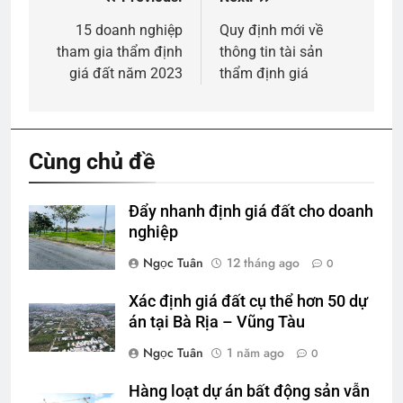
Điều
hướng
15 doanh nghiệp
Quy định mới về
tham gia thẩm định
thông tin tài sản
bài
giá đất năm 2023
thẩm định giá
viết
Cùng chủ đề
Đẩy nhanh định giá đất cho doanh
nghiệp
Ngọc Tuân
12 tháng ago
0
Xác định giá đất cụ thể hơn 50 dự
án tại Bà Rịa – Vũng Tàu
Ngọc Tuân
1 năm ago
0
Hàng loạt dự án bất động sản vẫn