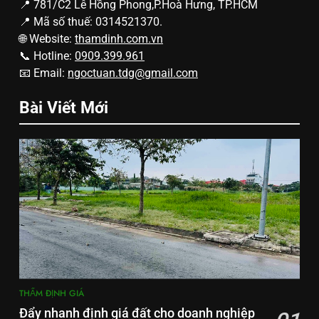
📍 781/C2 Lê Hồng Phong,P.Hoà Hưng, TP.HCM
📍 Mã số thuế: 0314521370.
🌐 Website:
thamdinh.com.vn
📞 Hotline:
0909.399.961
📧 Email:
ngoctuan.tdg@gmail.com
Bài Viết Mới
THẨM ĐỊNH GIÁ
Đẩy nhanh định giá đất cho doanh nghiệp