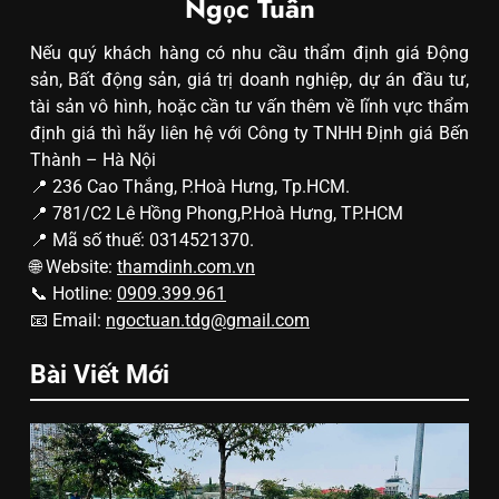
Ngọc Tuân
Nếu quý khách hàng có nhu cầu thẩm định giá Động
sản, Bất động sản, giá trị doanh nghiệp, dự án đầu tư,
tài sản vô hình, hoặc cần tư vấn thêm về lĩnh vực thẩm
định giá thì hãy liên hệ với Công ty TNHH Định giá Bến
Thành – Hà Nội
📍 236 Cao Thắng, P.Hoà Hưng, Tp.HCM.
📍 781/C2 Lê Hồng Phong,P.Hoà Hưng, TP.HCM
📍 Mã số thuế: 0314521370.
🌐 Website:
thamdinh.com.vn
📞 Hotline:
0909.399.961
📧 Email:
ngoctuan.tdg@gmail.com
Bài Viết Mới