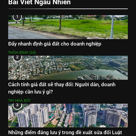
Bài Viết Ngẫu Nhiên
1
Đẩy nhanh định giá đất cho doanh nghiệp
THẨM ĐỊNH GIÁ
2
Cách tính giá đất sẽ thay đổi: Người dân, doanh
nghiệp cần lưu ý gì?
TIN NHÀ ĐẤT
3
Những điểm đáng lưu ý trong đề xuất sửa đổi Luật