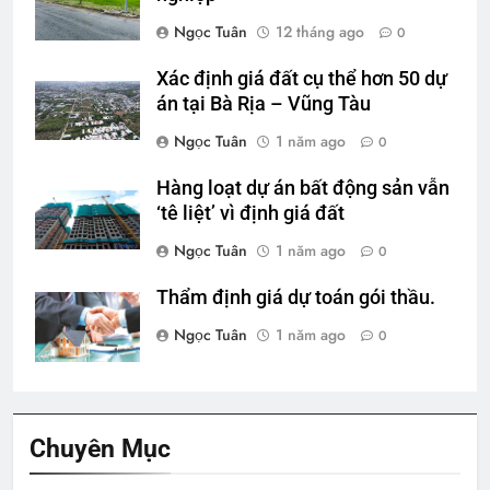
Ngọc Tuân
12 tháng ago
0
Xác định giá đất cụ thể hơn 50 dự
án tại Bà Rịa – Vũng Tàu
Ngọc Tuân
1 năm ago
0
Hàng loạt dự án bất động sản vẫn
‘tê liệt’ vì định giá đất
Ngọc Tuân
1 năm ago
0
Thẩm định giá dự toán gói thầu.
Ngọc Tuân
1 năm ago
0
Chuyên Mục