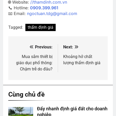
🌐 Website:
//thamdinh.com.vn
📞 Hotline:
0909.399.961
📧 Email:
ngoctuan.tdg@gmail.com
Tagged:
thẩm định giá
Previous:
Next:
Điều
hướng
Mua sắm thiết bị
Khoảng hở chất
giáo dục phổ thông:
lượng thẩm định giá
bài
Chậm trễ do đâu?
viết
Cùng chủ đề
Đẩy nhanh định giá đất cho doanh
nghiệp