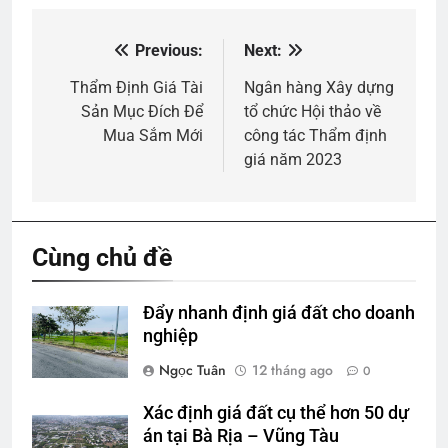
Previous:
Next:
Điều
hướng
Thẩm Định Giá Tài
Ngân hàng Xây dựng
Sản Mục Đích Để
tổ chức Hội thảo về
bài
Mua Sắm Mới
công tác Thẩm định
viết
giá năm 2023
Cùng chủ đề
Đẩy nhanh định giá đất cho doanh
nghiệp
Ngọc Tuân
12 tháng ago
0
Xác định giá đất cụ thể hơn 50 dự
án tại Bà Rịa – Vũng Tàu