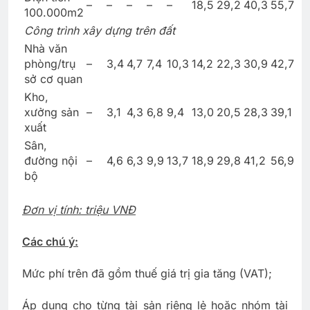
–
–
–
–
–
18,5
29,2
40,3
55,7
100.000m2
Công trình xây dựng trên đất
Nhà văn
phòng/trụ
–
3,4
4,7
7,4
10,3
14,2
22,3
30,9
42,7
sở cơ quan
Kho,
xưởng sản
–
3,1
4,3
6,8
9,4
13,0
20,5
28,3
39,1
xuất
Sân,
đường nội
–
4,6
6,3
9,9
13,7
18,9
29,8
41,2
56,9
bộ
Đơn vị tính: triệu VNĐ
Các chú ý:
Mức phí trên đã gồm thuế giá trị gia tăng (VAT);
Áp dụng cho từng tài sản riêng lẻ hoặc nhóm tài