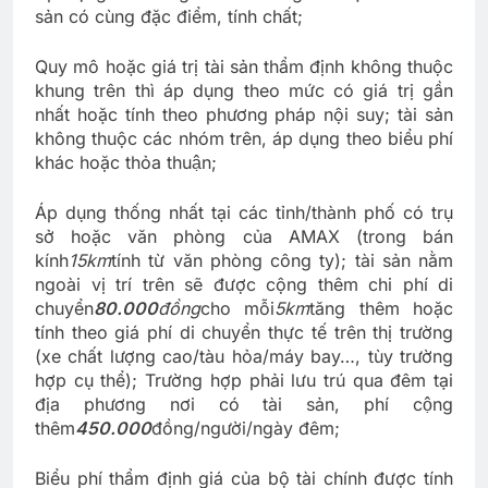
sản có cùng đặc điểm, tính chất;
Quy mô hoặc giá trị tài sản thẩm định không thuộc
khung trên thì áp dụng theo mức có giá trị gần
nhất hoặc tính theo phương pháp nội suy; tài sản
không thuộc các nhóm trên, áp dụng theo biểu phí
khác hoặc thỏa thuận;
Áp dụng thống nhất tại các tỉnh/thành phố có trụ
sở hoặc văn phòng của AMAX (trong bán
kính
15km
tính từ văn phòng công ty); tài sản nằm
ngoài vị trí trên sẽ được cộng thêm chi phí di
chuyển
80.000
đồng
cho mỗi
5km
tăng thêm hoặc
tính theo giá phí di chuyển thực tế trên thị trường
(xe chất lượng cao/tàu hỏa/máy bay…, tùy trường
hợp cụ thể); Trường hợp phải lưu trú qua đêm tại
địa phương nơi có tài sản, phí cộng
thêm
450.000
đồng/người/ngày đêm;
Biểu phí thẩm định giá của bộ tài chính được tính