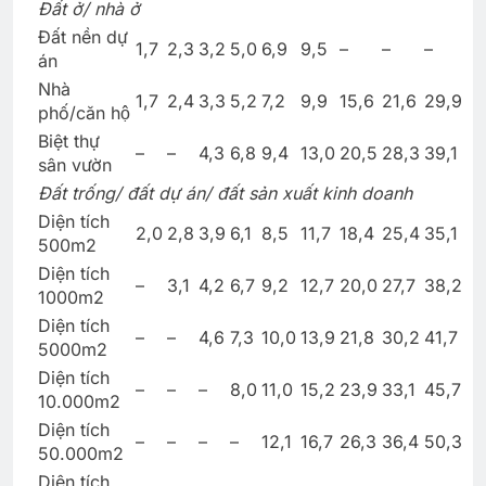
Đất ở/ nhà ở
Đất nền dự
1,7
2,3
3,2
5,0
6,9
9,5
–
–
–
án
Nhà
1,7
2,4
3,3
5,2
7,2
9,9
15,6
21,6
29,9
phố/căn hộ
Biệt thự
–
–
4,3
6,8
9,4
13,0
20,5
28,3
39,1
sân vườn
Đất trống/ đất dự án/ đất sản xuất kinh doanh
Diện tích
2,0
2,8
3,9
6,1
8,5
11,7
18,4
25,4
35,1
500m2
Diện tích
–
3,1
4,2
6,7
9,2
12,7
20,0
27,7
38,2
1000m2
Diện tích
–
–
4,6
7,3
10,0
13,9
21,8
30,2
41,7
5000m2
Diện tích
–
–
–
8,0
11,0
15,2
23,9
33,1
45,7
10.000m2
Diện tích
–
–
–
–
12,1
16,7
26,3
36,4
50,3
50.000m2
Diện tích