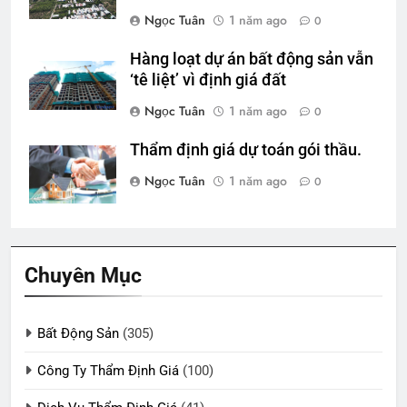
Ngọc Tuân
1 năm ago
0
Hàng loạt dự án bất động sản vẫn
‘tê liệt’ vì định giá đất
Ngọc Tuân
1 năm ago
0
Thẩm định giá dự toán gói thầu.
Ngọc Tuân
1 năm ago
0
Chuyên Mục
Bất Động Sản
(305)
Công Ty Thẩm Định Giá
(100)