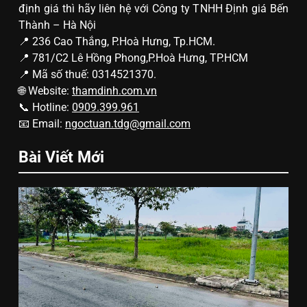
định giá thì hãy liên hệ với Công ty TNHH Định giá Bến
Thành – Hà Nội
📍 236 Cao Thắng, P.Hoà Hưng, Tp.HCM.
📍 781/C2 Lê Hồng Phong,P.Hoà Hưng, TP.HCM
📍 Mã số thuế: 0314521370.
🌐 Website:
thamdinh.com.vn
📞 Hotline:
0909.399.961
📧 Email:
ngoctuan.tdg@gmail.com
Bài Viết Mới