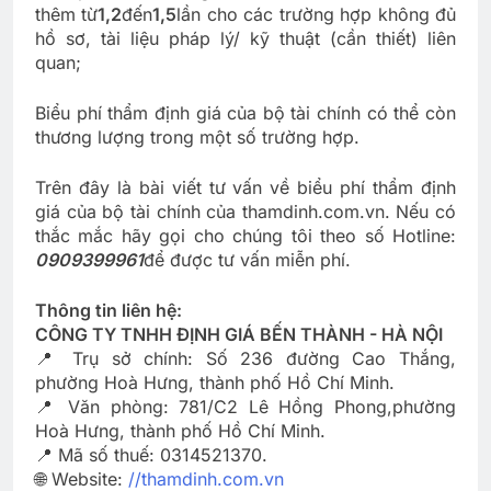
thêm từ
1,2
đến
1,5
lần cho các trường hợp không đủ
hồ sơ, tài liệu pháp lý/ kỹ thuật (cần thiết) liên
quan;
Biểu phí thẩm định giá của bộ tài chính có thể còn
thương lượng trong một số trường hợp.
Trên đây là bài viết tư vấn về biểu phí thẩm định
giá của bộ tài chính của thamdinh.com.vn. Nếu có
thắc mắc hãy gọi cho chúng tôi theo số Hotline:
0909399961
để được tư vấn miễn phí.­­
Thông tin liên hệ:
CÔNG TY TNHH ĐỊNH GIÁ BẾN THÀNH - HÀ NỘI
📍 Trụ sở chính: Số 236 đường Cao Thắng,
phường Hoà Hưng, thành phố Hồ Chí Minh.
📍 Văn phòng: 781/C2 Lê Hồng Phong,phường
Hoà Hưng, thành phố Hồ Chí Minh.
📍 Mã số thuế: 0314521370.
🌐 Website:
//thamdinh.com.vn