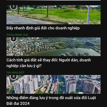
1
Đẩy nhanh định giá đất cho doanh nghiệp
THẨM ĐỊNH GIÁ
2
Cách tính giá đất sẽ thay đổi: Người dân, doanh
nghiệp cần lưu ý gì?
TIN NHÀ ĐẤT
3
Những điểm đáng lưu ý trong đề xuất sửa đổi Luật
Đất đai 2024