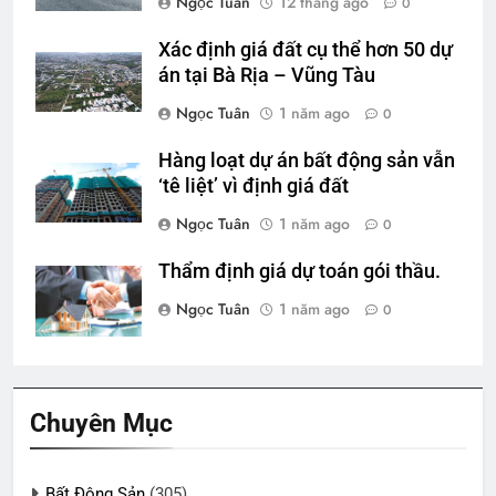
Ngọc Tuân
12 tháng ago
0
Xác định giá đất cụ thể hơn 50 dự
án tại Bà Rịa – Vũng Tàu
Ngọc Tuân
1 năm ago
0
Hàng loạt dự án bất động sản vẫn
‘tê liệt’ vì định giá đất
Ngọc Tuân
1 năm ago
0
Thẩm định giá dự toán gói thầu.
Ngọc Tuân
1 năm ago
0
Chuyên Mục
Bất Động Sản
(305)