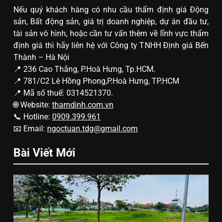
Nếu quý khách hàng có nhu cầu thẩm định giá Động
sản, Bất động sản, giá trị doanh nghiệp, dự án đầu tư,
tài sản vô hình, hoặc cần tư vấn thêm về lĩnh vực thẩm
định giá thì hãy liên hệ với Công ty TNHH Định giá Bến
Thành – Hà Nội
📍 236 Cao Thắng, P.Hoà Hưng, Tp.HCM.
📍 781/C2 Lê Hồng Phong,P.Hoà Hưng, TP.HCM
📍 Mã số thuế: 0314521370.
🌐 Website:
thamdinh.com.vn
📞 Hotline:
0909.399.961
📧 Email:
ngoctuan.tdg@gmail.com
Bài Viết Mới