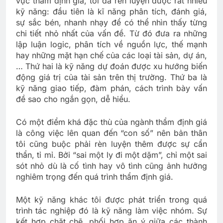
vực thẩm định giá, tôi đã rèn luyện được rất nhiều
kỹ năng: đầu tiên là kĩ năng phân tích, đánh giá,
sự sắc bén, nhanh nhạy để có thể nhìn thấy từng
chi tiết nhỏ nhất của vấn đề. Từ đó đưa ra những
lập luận logic, phân tích về nguồn lực, thế mạnh
hay những mặt hạn chế của các loại tài sản, dự án,
… Thứ hai là kỹ năng dự đoán được xu hướng biến
động giá trị của tài sản trên thị trường. Thứ ba là
kỹ năng giao tiếp, đàm phán, cách trình bày vấn
đề sao cho ngắn gọn, dễ hiểu.
Có một điểm khá đặc thù của ngành thẩm định giá
là công việc lên quan đến “con số” nên bản thân
tôi cũng buộc phải rèn luyện thêm được sự cẩn
thẩn, tỉ mỉ. Bởi “sai một ly đi một dặm”, chỉ một sai
sót nhỏ dù là cố tình hay vô tình cũng ảnh hưởng
nghiêm trọng đến quá trình thẩm định giá.
Một kỹ năng khác tôi được phát triển trong quá
trình tác nghiệp đó là kỹ năng làm việc nhóm. Sự
kết hợp chặt chẽ, phối hợp ăn ý giữa các thành