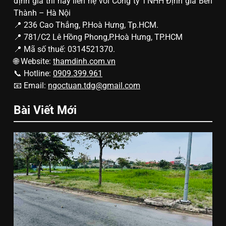
định giá thì hãy liên hệ với Công ty TNHH Định giá Bến
Thành – Hà Nội
📍 236 Cao Thắng, P.Hoà Hưng, Tp.HCM.
📍 781/C2 Lê Hồng Phong,P.Hoà Hưng, TP.HCM
📍 Mã số thuế: 0314521370.
🌐 Website:
thamdinh.com.vn
📞 Hotline:
0909.399.961
📧 Email:
ngoctuan.tdg@gmail.com
Bài Viết Mới