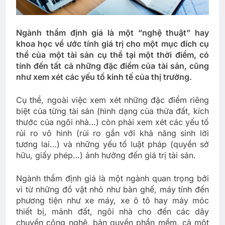
Ngành thẩm định giá là một “nghệ thuật” hay
khoa học về ước tính giá trị cho một mục đích cụ
thể của một tài sản cụ thể tại một thời điểm, có
tính đến tất cả những đặc điểm của tài sản, cũng
như xem xét các yếu tố kinh tế của thị trường.
Cụ thể, ngoài việc xem xét những đặc điểm riêng
biệt của từng tài sản (hình dạng của thửa đất, kích
thước của ngôi nhà…) còn phải xem xét các yếu tố
rủi ro vô hình (rủi ro gắn với khả năng sinh lời
tương lai…) và những yếu tố luật pháp (quyền sở
hữu, giấy phép…) ảnh hưởng đến giá trị tài sản.
Ngành thẩm định giá là một ngành quan trọng bởi
vì từ những đồ vật nhỏ như bàn ghế, máy tính đến
phương tiện như xe máy, xe ô tô hay máy móc
thiết bị, mảnh đất, ngôi nhà cho đến các dây
chuyền công nghệ, bản quyền phần mềm, cả một