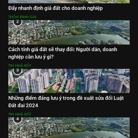
Đẩy nhanh định giá đất cho doanh nghiệp
THẨM ĐỊNH GIÁ
2
Cách tính giá đất sẽ thay đổi: Người dân, doanh
nghiệp cần lưu ý gì?
TIN NHÀ ĐẤT
3
Những điểm đáng lưu ý trong đề xuất sửa đổi Luật
Đất đai 2024
TIN NHÀ ĐẤT
4