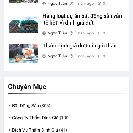
Ngọc Tuân
1 năm ago
0
Hàng loạt dự án bất động sản vẫn
‘tê liệt’ vì định giá đất
Ngọc Tuân
1 năm ago
0
Thẩm định giá dự toán gói thầu.
Ngọc Tuân
1 năm ago
0
Chuyên Mục
Bất Động Sản
(305)
Công Ty Thẩm Định Giá
(100)
Dịch Vụ Thẩm Định Giá
(41)