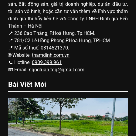
sản, Bất động sản, giá trị doanh nghiệp, dự án đầu tư,
tài sản vô hình, hoặc cần tư vấn thêm về lĩnh vực thẩm
định giá thì hãy liên hệ với Công ty TNHH Định giá Bến
Thành – Hà Nội
📍 236 Cao Thắng, P.Hoà Hưng, Tp.HCM.
📍 781/C2 Lê Hồng Phong,P.Hoà Hưng, TP.HCM
📍 Mã số thuế: 0314521370.
🌐 Website:
thamdinh.com.vn
📞 Hotline:
0909.399.961
📧 Email:
ngoctuan.tdg@gmail.com
Bài Viết Mới