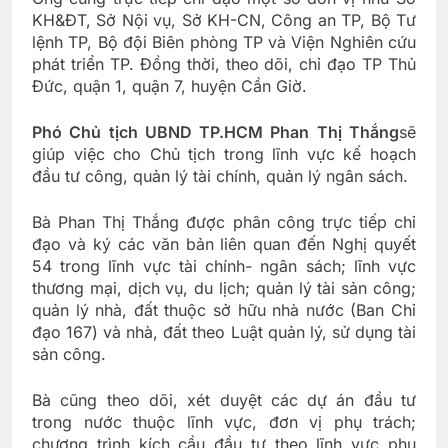
KH&ĐT, Sở Nội vụ, Sở KH-CN, Công an TP, Bộ Tư
lệnh TP, Bộ đội Biên phòng TP và Viện Nghiên cứu
phát triển TP. Đồng thời, theo dõi, chỉ đạo TP Thủ
Đức, quận 1, quận 7, huyện Cần Giờ.
Phó Chủ tịch UBND TP.HCM Phan Thị Thắng
sẽ
giúp việc cho Chủ tịch trong lĩnh vực kế hoạch
đầu tư công, quản lý tài chính, quản lý ngân sách.
Bà Phan Thị Thắng được phân công trực tiếp chỉ
đạo và ký các văn bản liên quan đến Nghị quyết
54 trong lĩnh vực tài chính- ngân sách; lĩnh vực
thương mại, dịch vụ, du lịch; quản lý tài sản công;
quản lý nhà, đất thuộc sở hữu nhà nước (Ban Chỉ
đạo 167) và nhà, đất theo Luật quản lý, sử dụng tài
sản công.
Bà cũng theo dõi, xét duyệt các dự án đầu tư
trong nước thuộc lĩnh vực, đơn vị phụ trách;
chương trình kích cầu đầu tư theo lĩnh vực phụ