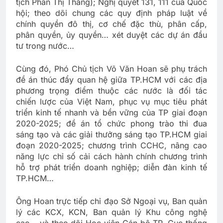
tịch Phan Thị Thắng); Nghị quyết 131, 111 của Quốc
hội; theo dõi chung các quy định pháp luật về
chính quyền đô thị, cơ chế đặc thù, phân cấp,
phân quyền, ủy quyền… xét duyệt các dự án đầu
tư trong nước…
Cùng đó, Phó Chủ tịch Võ Văn Hoan sẽ phụ trách
đề án thúc đẩy quan hệ giữa TP.HCM với các địa
phương trọng điểm thuộc các nước là đối tác
chiến lược của Việt Nam, phục vụ mục tiêu phát
triển kinh tế nhanh và bền vững của TP giai đoạn
2020-2025; đề án tổ chức phong trào thi đua
sáng tạo và các giải thưởng sáng tạo TP.HCM giai
đoạn 2020-2025; chương trình CCHC, nâng cao
năng lực chỉ số cải cách hành chính chương trình
hỗ trợ phát triển doanh nghiệp; diễn đàn kinh tế
TP.HCM…
Ông Hoan trực tiếp chỉ đạo Sở Ngoại vụ, Ban quản
lý các KCX, KCN, Ban quản lý Khu công nghệ