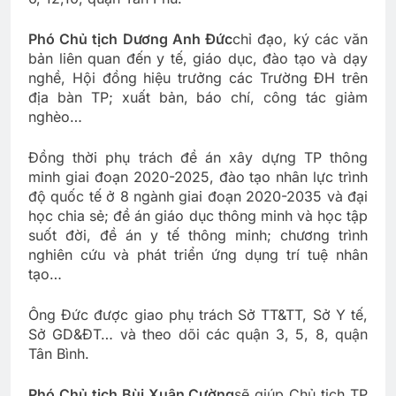
Phó Chủ tịch Dương Anh Đức
chỉ đạo, ký các văn
bản liên quan đến y tế, giáo dục, đào tạo và dạy
nghề, Hội đồng hiệu trưởng các Trường ĐH trên
địa bàn TP; xuất bản, báo chí, công tác giảm
nghèo…
Đồng thời phụ trách đề án xây dựng TP thông
minh giai đoạn 2020-2025, đào tạo nhân lực trình
độ quốc tế ở 8 ngành giai đoạn 2020-2035 và đại
học chia sẻ; đề án giáo dục thông minh và học tập
suốt đời, đề án y tế thông minh; chương trình
nghiên cứu và phát triển ứng dụng trí tuệ nhân
tạo…
Ông Đức được giao phụ trách Sở TT&TT, Sở Y tế,
Sở GD&ĐT… và theo dõi các quận 3, 5, 8, quận
Tân Bình.
Phó Chủ tịch Bùi Xuân Cường
sẽ giúp Chủ tịch TP