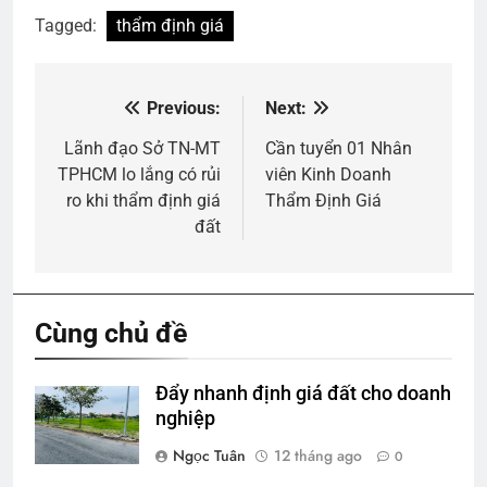
Tagged:
thẩm định giá
Previous:
Next:
Điều
hướng
Lãnh đạo Sở TN-MT
Cần tuyển 01 Nhân
TPHCM lo lắng có rủi
viên Kinh Doanh
bài
ro khi thẩm định giá
Thẩm Định Giá
viết
đất
Cùng chủ đề
Đẩy nhanh định giá đất cho doanh
nghiệp
Ngọc Tuân
12 tháng ago
0