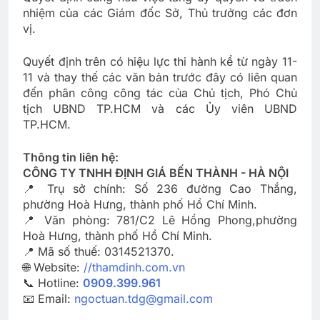
nhiệm của các Giám đốc Sở, Thủ trưởng các đơn
vị.
Quyết định trên có hiệu lực thi hành kể từ ngày 11-
11 và thay thế các văn bản trước đây có liên quan
đến phân công công tác của Chủ tịch, Phó Chủ
tịch UBND TP.HCM và các Ủy viên UBND
TP.HCM.
Thông tin liên hệ:
CÔNG TY TNHH ĐỊNH GIÁ BẾN THÀNH - HÀ NỘI
📍 Trụ sở chính: Số 236 đường Cao Thắng,
phường Hoà Hưng, thành phố Hồ Chí Minh.
📍 Văn phòng: 781/C2 Lê Hồng Phong,phường
Hoà Hưng, thành phố Hồ Chí Minh.
📍 Mã số thuế: 0314521370.
🌐 Website:
//thamdinh.com.vn
📞 Hotline:
0909.399.961
📧 Email:
ngoctuan.tdg@gmail.com