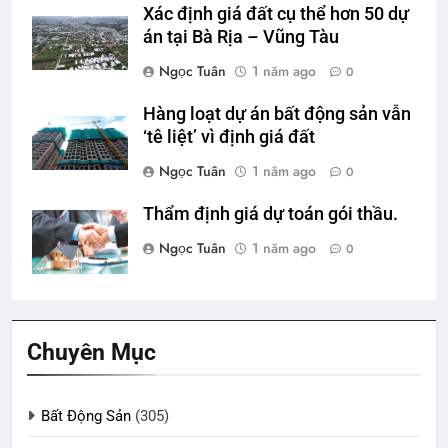
Xác định giá đất cụ thể hơn 50 dự
án tại Bà Rịa – Vũng Tàu
Ngọc Tuân
1 năm ago
0
Hàng loạt dự án bất động sản vẫn
‘tê liệt’ vì định giá đất
Ngọc Tuân
1 năm ago
0
Thẩm định giá dự toán gói thầu.
Ngọc Tuân
1 năm ago
0
Chuyên Mục
Bất Động Sản
(305)