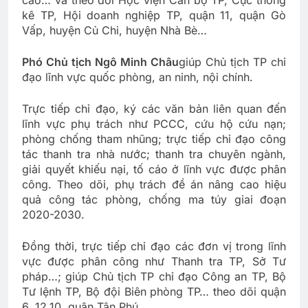
cao… và theo dõi Học viện Cán bộ TP, Cục thống
kê TP, Hội doanh nghiệp TP, quận 11, quận Gò
Vấp, huyện Củ Chi, huyện Nhà Bè…
Phó Chủ tịch Ngô Minh Châu
giúp Chủ tịch TP chỉ
đạo lĩnh vực quốc phòng, an ninh, nội chính.
Trực tiếp chỉ đạo, ký các văn bản liên quan đến
lĩnh vực phụ trách như PCCC, cứu hộ cứu nạn;
phòng chống tham nhũng; trực tiếp chỉ đạo công
tác thanh tra nhà nước; thanh tra chuyên ngành,
giải quyết khiếu nại, tố cáo ở lĩnh vực được phân
công. Theo dõi, phụ trách đề án nâng cao hiệu
quả công tác phòng, chống ma túy giai đoạn
2020-2030.
Đồng thời, trực tiếp chỉ đạo các đơn vị trong lĩnh
vực được phân công như Thanh tra TP, Sở Tư
pháp…; giúp Chủ tịch TP chỉ đạo Công an TP, Bộ
Tư lệnh TP, Bộ đội Biên phòng TP… theo dõi quận
6, 12,10, quận Tân Phú.