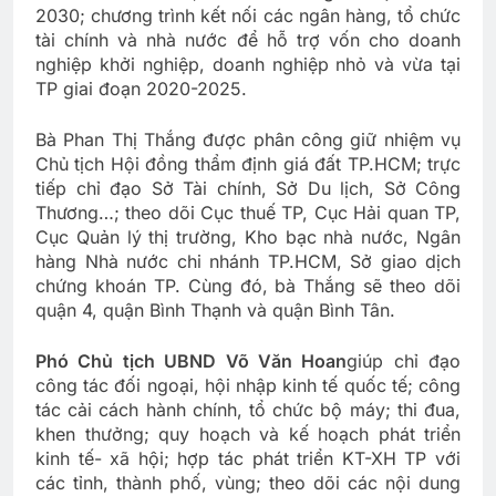
2030; chương trình kết nối các ngân hàng, tổ chức
tài chính và nhà nước để hỗ trợ vốn cho doanh
nghiệp khởi nghiệp, doanh nghiệp nhỏ và vừa tại
TP giai đoạn 2020-2025.
Bà Phan Thị Thắng được phân công giữ nhiệm vụ
Chủ tịch Hội đồng thẩm định giá đất TP.HCM; trực
tiếp chỉ đạo Sở Tài chính, Sở Du lịch, Sở Công
Thương…; theo dõi Cục thuế TP, Cục Hải quan TP,
Cục Quản lý thị trường, Kho bạc nhà nước, Ngân
hàng Nhà nước chi nhánh TP.HCM, Sở giao dịch
chứng khoán TP. Cùng đó, bà Thắng sẽ theo dõi
quận 4, quận Bình Thạnh và quận Bình Tân.
Phó Chủ tịch UBND Võ Văn Hoan
giúp chỉ đạo
công tác đối ngoại, hội nhập kinh tế quốc tế; công
tác cải cách hành chính, tổ chức bộ máy; thi đua,
khen thưởng; quy hoạch và kế hoạch phát triển
kinh tế- xã hội; hợp tác phát triển KT-XH TP với
các tỉnh, thành phố, vùng; theo dõi các nội dung