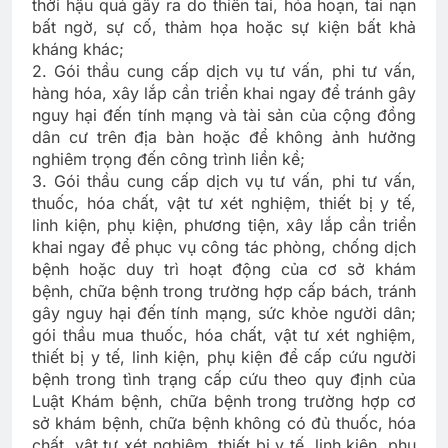
thời hậu quả gây ra do thiên tai, hỏa hoạn, tai nạn
bất ngờ, sự cố, thảm họa hoặc sự kiện bất khả
kháng khác;
2. Gói thầu cung cấp dịch vụ tư vấn, phi tư vấn,
hàng hóa, xây lắp cần triển khai ngay để tránh gây
nguy hại đến tính mạng và tài sản của cộng đồng
dân cư trên địa bàn hoặc để không ảnh hưởng
nghiêm trọng đến công trình liền kề;
3. Gói thầu cung cấp dịch vụ tư vấn, phi tư vấn,
thuốc, hóa chất, vật tư xét nghiệm, thiết bị y tế,
linh kiện, phụ kiện, phương tiện, xây lắp cần triển
khai ngay để phục vụ công tác phòng, chống dịch
bệnh hoặc duy trì hoạt động của cơ sở khám
bệnh, chữa bệnh trong trường hợp cấp bách, tránh
gây nguy hại đến tính mạng, sức khỏe người dân;
gói thầu mua thuốc, hóa chất, vật tư xét nghiệm,
thiết bị y tế, linh kiện, phụ kiện để cấp cứu người
bệnh trong tình trạng cấp cứu theo quy định của
Luật Khám bệnh, chữa bệnh trong trường hợp cơ
sở khám bệnh, chữa bệnh không có đủ thuốc, hóa
chất, vật tư xét nghiệm, thiết bị y tế, linh kiện, phụ