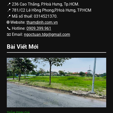
📍 236 Cao Thắng, P.Hoà Hưng, Tp.HCM.
📍 781/C2 Lê Hồng Phong,P.Hoà Hưng, TP.HCM
📍 Mã số thuế: 0314521370.
🌐 Website:
thamdinh.com.vn
📞 Hotline:
0909.399.961
📧 Email:
ngoctuan.tdg@gmail.com
Bài Viết Mới
THẨM ĐỊNH GIÁ