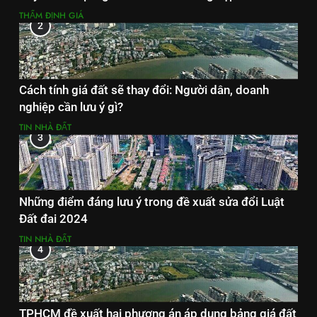
THẨM ĐỊNH GIÁ
2
Cách tính giá đất sẽ thay đổi: Người dân, doanh
nghiệp cần lưu ý gì?
TIN NHÀ ĐẤT
3
Những điểm đáng lưu ý trong đề xuất sửa đổi Luật
Đất đai 2024
TIN NHÀ ĐẤT
4
TPHCM đề xuất hai phương án áp dụng bảng giá đất