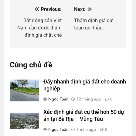
Previous:
Next:
Điều
hướng
Bất động sản Việt
Thẩm định giá dự
Nam cần được thẩm
toán gói thầu.
bài
định giá chặt chẽ
viết
Cùng chủ đề
Đẩy nhanh định giá đất cho doanh
nghiệp
Ngọc Tuân
12 tháng ago
0
Xác định giá đất cụ thể hơn 50 dự
án tại Bà Rịa – Vũng Tàu
Ngọc Tuân
1 năm ago
0