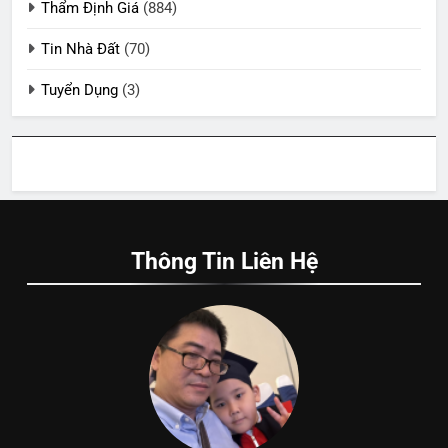
Thẩm Định Giá
(884)
Tin Nhà Đất
(70)
Tuyển Dụng
(3)
Thông Tin Liên Hệ