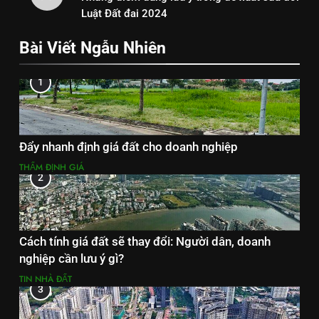
Luật Đất đai 2024
Bài Viết Ngẫu Nhiên
1
Đẩy nhanh định giá đất cho doanh nghiệp
THẨM ĐỊNH GIÁ
2
Cách tính giá đất sẽ thay đổi: Người dân, doanh
nghiệp cần lưu ý gì?
TIN NHÀ ĐẤT
3