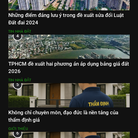
Những điểm đáng lưu ý trong đề xuất sửa đổi Luật
Đất đai 2024
TIN NHÀ ĐẤT
4
TPHCM đề xuất hai phương án áp dụng bảng giá đất
2026
TIN NHÀ ĐẤT
5
Không chỉ chuyên môn, đạo đức là nền tảng của
thẩm định giá
GIỚI THIỆU
6