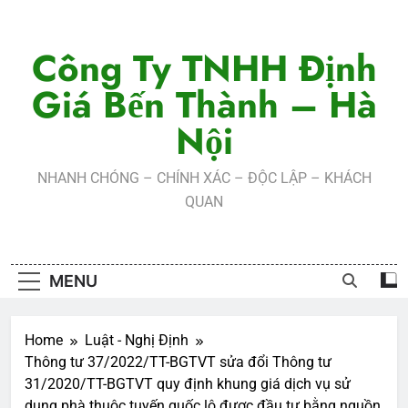
Skip
to
Công Ty TNHH Định
content
Giá Bến Thành – Hà
Nội
NHANH CHÓNG – CHÍNH XÁC – ĐỘC LẬP – KHÁCH
QUAN
MENU
Home
Luật - Nghị Định
Thông tư 37/2022/TT-BGTVT sửa đổi Thông tư
31/2020/TT-BGTVT quy định khung giá dịch vụ sử
dụng phà thuộc tuyến quốc lộ được đầu tư bằng nguồn