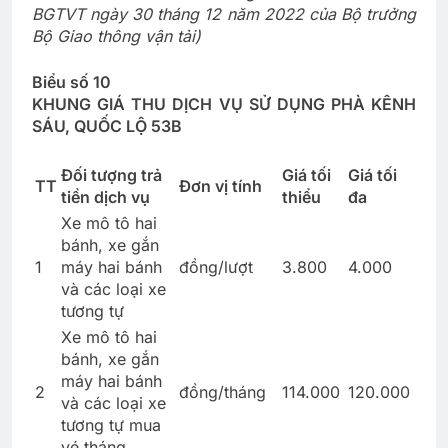
BGTVT ngày 30 tháng 12 năm 2022 của Bộ trưởng
Bộ Giao thông vận tải)
Biểu số 10
KHUNG GIÁ THU DỊCH VỤ SỬ DỤNG PHÀ KÊNH
SÁU, QUỐC LỘ 53B
Đối tượng trả
Giá tối
Giá tối
TT
Đơn vị tính
tiền dịch vụ
thiểu
đa
Xe mô tô hai
bánh, xe gắn
1
máy hai bánh
đồng/lượt
3.800
4.000
và các loại xe
tương tự
Xe mô tô hai
bánh, xe gắn
máy hai bánh
2
đồng/tháng
114.000
120.000
và các loại xe
tương tự mua
vé tháng