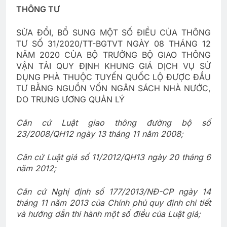
THÔNG TƯ
SỬA ĐỔI, BỔ SUNG MỘT SỐ ĐIỀU CỦA THÔNG
TƯ SỐ 31/2020/TT-BGTVT NGÀY 08 THÁNG 12
NĂM 2020 CỦA BỘ TRƯỞNG BỘ GIAO THÔNG
VẬN TẢI QUY ĐỊNH KHUNG GIÁ DỊCH VỤ SỬ
DỤNG PHÀ THUỘC TUYẾN QUỐC LỘ ĐƯỢC ĐẦU
TƯ BẰNG NGUỒN VỐN NGÂN SÁCH NHÀ NƯỚC,
DO TRUNG ƯƠNG QUẢN LÝ
Căn cứ Luật giao thông đường bộ số
23/2008/QH12 ngày 13 tháng 11 năm 2008;
Căn cứ Luật giá số 11/2012/QH13 ngày 20 tháng 6
năm 2012;
Căn cứ Nghị định số 177/2013/NĐ-CP ngày 14
tháng 11 năm 2013 của Chính phủ quy định chi tiết
và hướng dẫn thi hành một số điều của Luật giá;