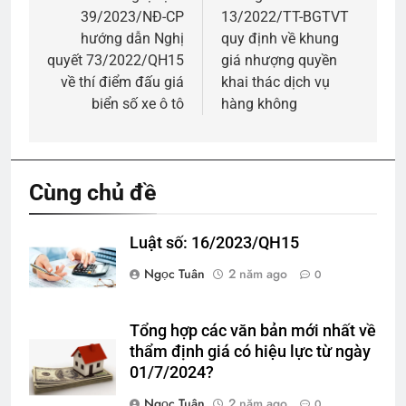
39/2023/NĐ-CP
13/2022/TT-BGTVT
bài
hướng dẫn Nghị
quy định về khung
viết
quyết 73/2022/QH15
giá nhượng quyền
về thí điểm đấu giá
khai thác dịch vụ
biển số xe ô tô
hàng không
Cùng chủ đề
Luật số: 16/2023/QH15
Ngọc Tuân
2 năm ago
0
Tổng hợp các văn bản mới nhất về
thẩm định giá có hiệu lực từ ngày
01/7/2024?
Ngọc Tuân
2 năm ago
0