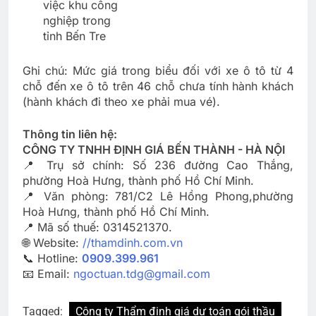
việc khu công
nghiệp trong
tỉnh Bến Tre
Ghi chú: Mức giá trong biểu đối với xe ô tô từ 4
chỗ đến xe ô tô trên 46 chỗ chưa tính hành khách
(hành khách đi theo xe phải mua vé).
Thông tin liên hệ:
CÔNG TY TNHH ĐỊNH GIÁ BẾN THÀNH - HÀ NỘI
📍 Trụ sở chính: Số 236 đường Cao Thắng,
phường Hoà Hưng, thành phố Hồ Chí Minh.
📍 Văn phòng: 781/C2 Lê Hồng Phong,phường
Hoà Hưng, thành phố Hồ Chí Minh.
📍 Mã số thuế: 0314521370.
🌐 Website:
//thamdinh.com.vn
📞 Hotline:
0909.399.961
📧 Email:
ngoctuan.tdg@gmail.com
Tagged:
Công ty Thẩm định giá dự toán gói thầu