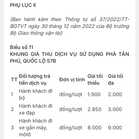
PHỤ LỤC II
(Ban hành kèm theo Thông tư số 37/2022/TT-
BGTVT ngày 30 tháng 12 năm 2022 của Bộ trưởng
Bộ Giao thông vận tải)
Biểu số 11
KHUNG GIÁ THU DỊCH VỤ SỬ DỤNG PHÀ TÂN
PHÚ, QUỐC LỘ 57B
Đối tượng trả
Giá tối
Giá tối
TT
Đơn vị tính
tiền dịch vụ
thiểu
đa
Hành khách đi
1
đồng/lượt
1.900
2.000
bộ
Hành khách đi
2
đồng/lượt
2.850
3.000
xe đạp
Hành khách đi
3
xe gắn máy,
đồng/lượt
8.000
9.000
môtô