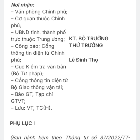
Nơi nhận:
– Văn phòng Chính phủ;
– Cơ quan thuộc Chính
phủ;
– UBND tỉnh, thành phố
KT. BỘ TRƯỞNG
trực thuộc Trung ương;
THỨ TRƯỞNG
– Công báo; Cổng
thông tin điện tử Chính
phủ;
Lê Đình Thọ
– Cục Kiểm tra văn bản
(Bộ Tư pháp);
– Cổng thông tin điện tử
Bộ Giao thông vận tải;
– Báo GT, Tạp chí
GTVT;
– Lưu: VT, TC(H).
PHỤ LỤC I
(Ban hành kèm theo Thông tư số 37/2022/TT-