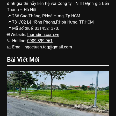
định giá thì hãy liên hệ với Công ty TNHH Định giá Bến
Thành – Hà Nội
📍 236 Cao Thắng, P.Hoà Hưng, Tp.HCM.
📍 781/C2 Lê Hồng Phong,P.Hoà Hưng, TP.HCM
📍 Mã số thuế: 0314521370.
🌐 Website:
thamdinh.com.vn
📞 Hotline:
0909.399.961
📧 Email:
ngoctuan.tdg@gmail.com
Bài Viết Mới