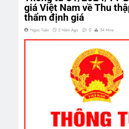
giá Việt Nam về Thu thập
thẩm định giá
0
Ngọc Tuân
2 Năm Ago
54 Mins