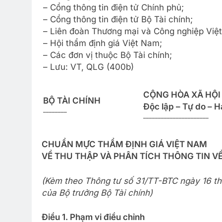
– Cổng thông tin điện tử Chính phủ;
– Cổng thông tin điện tử Bộ Tài chính;
– Liên đoàn Thương mại và Công nghiệp Việ
– Hội thẩm định giá Việt Nam;
– Các đơn vị thuộc Bộ Tài chính;
– Lưu: VT, QLG (400b)
CỘNG HÒA XÃ HỘI
BỘ TÀI CHÍNH
Độc lập – Tự do – 
________
______________________
CHUẨN MỰC THẨM ĐỊNH GIÁ VIỆT NAM
VỀ THU THẬP VÀ PHÂN TÍCH THÔNG TIN VỀ
(Kèm theo Thông tư số 31/TT-BTC ngày 16 t
của Bộ trưởng Bộ Tài chính)
Điều 1. Phạm vi điều chỉnh