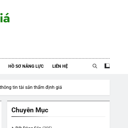
iá
HỒ SƠ NĂNG LỰC
LIÊN HỆ
hông tin tài sản thẩm định giá
Chuyên Mục