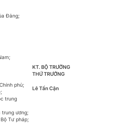
ủa Đảng;
 Nam;
KT. BỘ TRƯỞNG
THỨ TRƯỞNG
Chính phủ;
Lê Tấn Cận
;
c trung
c trung ương;
 Bộ Tư pháp;