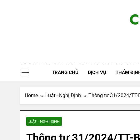
Skip
to
C
content
TRANG CHỦ
DỊCH VỤ
THẨM ĐỊNH
Home
Luật - Nghị Định
Thông tư 31/2024/TT-BT
LUẬT - NGHỊ ĐỊNH
Thông tư 31/2024/TT-