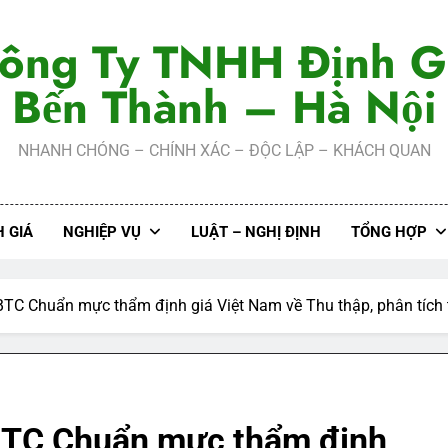
ông Ty TNHH Định G
Bến Thành – Hà Nội
NHANH CHÓNG – CHÍNH XÁC – ĐỘC LẬP – KHÁCH QUAN
 GIÁ
NGHIỆP VỤ
LUẬT – NGHỊ ĐỊNH
TỔNG HỢP
C Chuẩn mực thẩm định giá Việt Nam về Thu thập, phân tích t
BTC Chuẩn mực thẩm định