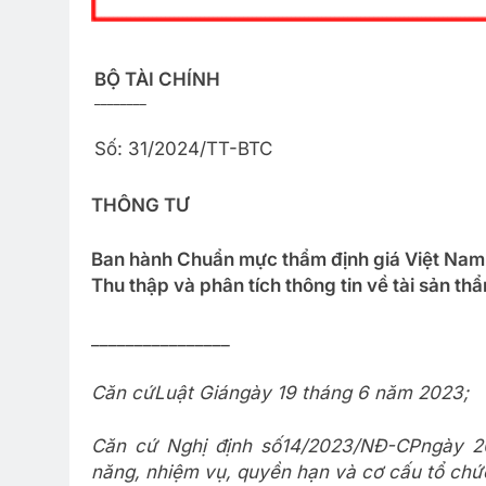
BỘ TÀI CHÍNH
________
Số: 31/2024/TT-BTC
THÔNG T
Ư
Ban hành Chuẩn m
ự
c th
ẩ
m định giá Việt Nam
Thu thập và phân tích thông tin về tài sản th
________________
Căn cứ
Luật Giá
ngày 19 tháng 6 năm 2023;
Căn cứ Nghị định số
14/2023/NĐ-CP
ngày 2
năng, nhiệm vụ, quyền hạn và cơ cấu tổ chức