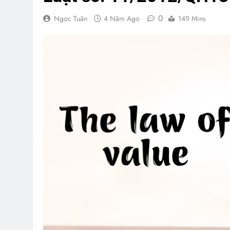
0
Ngọc Tuân
4 Năm Ago
149 Mins