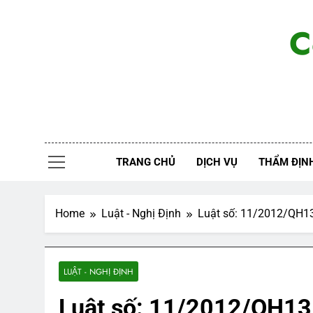
Skip
to
C
content
TRANG CHỦ
DỊCH VỤ
THẨM ĐỊNH
Home
Luật - Nghị Định
Luật số: 11/2012/QH1
LUẬT - NGHỊ ĐỊNH
Luật số: 11/2012/QH13