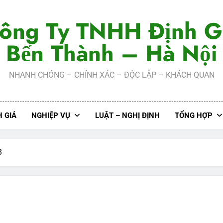
ông Ty TNHH Định G
Bến Thành – Hà Nội
NHANH CHÓNG – CHÍNH XÁC – ĐỘC LẬP – KHÁCH QUAN
 GIÁ
NGHIỆP VỤ
LUẬT – NGHỊ ĐỊNH
TỔNG HỢP
3