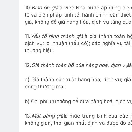
10.
Bình ổn giá
là việc Nhà nước áp dụng biện 
tệ và biện pháp kinh tế, hành chính cần thi
giá, không để giá hàng hóa, dịch vụ tăng quá
11.
Yếu tố hình thành giá
là giá thành toàn b
dịch vụ; lợi nhuận (nếu có); các nghĩa vụ tài
thương hiệu.
12.
Giá thành toàn bộ của hàng hoá, dịch vụ
l
a) Giá thành sản xuất hàng hóa, dịch vụ; gi
động thương mại;
b) Chi phí lưu thông để đưa hàng hoá, dịch v
13.
Mặt bằng giá
là mức trung bình của các 
không gian, thời gian nhất định và được đo bằ