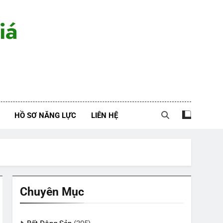
iá
HỒ SƠ NĂNG LỰC
LIÊN HỆ
Chuyên Mục