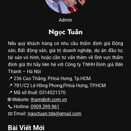
Admin
Ngọc Tuân
Nếu quý khách hàng có nhu cầu thẩm định giá Động
sản, Bất động sản, giá trị doanh nghiệp, dự án đầu tư,
tài sản vô hình, hoặc cần tư vấn thêm về lĩnh vực thẩm
định giá thì hãy liên hệ với Công ty TNHH Định giá Bến
Thành – Hà Nội
📍 236 Cao Thắng, P.Hoà Hưng, Tp.HCM.
📍 781/C2 Lê Hồng Phong,P.Hoà Hưng, TP.HCM
📍 Mã số thuế: 0314521370.
🌐 Website:
thamdinh.com.vn
📞 Hotline:
0909.399.961
📧 Email:
ngoctuan.tdg@gmail.com
Bài Viết Mới