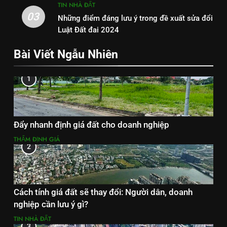
TIN NHÀ ĐẤT
03
Những điểm đáng lưu ý trong đề xuất sửa đổi
Luật Đất đai 2024
Bài Viết Ngẫu Nhiên
1
Đẩy nhanh định giá đất cho doanh nghiệp
THẨM ĐỊNH GIÁ
2
Cách tính giá đất sẽ thay đổi: Người dân, doanh
nghiệp cần lưu ý gì?
TIN NHÀ ĐẤT
3