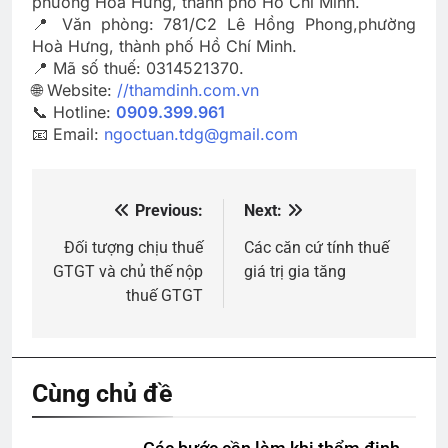
phường Hoà Hưng, thành phố Hồ Chí Minh.
📍 Văn phòng: 781/C2 Lê Hồng Phong,phường
Hoà Hưng, thành phố Hồ Chí Minh.
📍 Mã số thuế: 0314521370.
🌐 Website:
//thamdinh.com.vn
📞 Hotline:
0909.399.961
📧 Email:
ngoctuan.tdg@gmail.com
Previous:
Next:
Điều
hướng
Đối tượng chịu thuế
Các căn cứ tính thuế
GTGT và chủ thế nộp
giá trị gia tăng
bài
thuế GTGT
viết
Cùng chủ đề