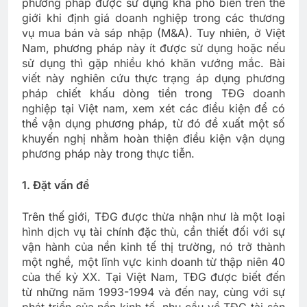
phương pháp được sử dụng khá phổ biến trên thế
giới khi định giá doanh nghiệp trong các thương
vụ mua bán và sáp nhập (M&A). Tuy nhiên, ở Việt
Nam, phương pháp này ít được sử dụng hoặc nếu
sử dụng thì gặp nhiều khó khăn vướng mắc. Bài
viết này nghiên cứu thực trạng áp dụng phương
pháp chiết khấu dòng tiền trong TĐG doanh
nghiệp tại Việt nam, xem xét các điều kiện để có
thể vận dụng phương pháp, từ đó đề xuất một số
khuyến nghị nhằm hoàn thiện điều kiện vận dụng
phương pháp này trong thực tiễn.
1. Đặt vấn đề
Trên thế giới, TĐG được thừa nhận như là một loại
hình dịch vụ tài chính đặc thù, cần thiết đối với sự
vận hành của nền kinh tế thị trường, nó trở thành
một nghề, một lĩnh vực kinh doanh từ thập niên 40
của thế kỷ XX. Tại Việt Nam, TĐG được biết đến
từ những năm 1993-1994 và đến nay, cùng với sự
phát triển của nền kinh tế, nhu cầu về TĐG tài sản