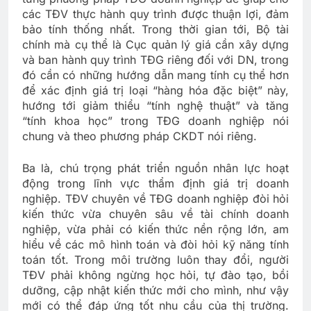
các TĐV thực hành quy trình được thuận lợi, đảm
bảo tính thống nhất. Trong thời gian tới, Bộ tài
chính mà cụ thể là Cục quản lý giá cần xây dựng
và ban hành quy trình TĐG riêng đối với DN, trong
đó cần có những hướng dẫn mang tính cụ thể hơn
để xác định giá trị loại “hàng hóa đặc biệt” này,
hướng tới giảm thiểu “tính nghệ thuật” và tăng
“tính khoa học” trong TĐG doanh nghiệp nói
chung và theo phương pháp CKDT nói riêng.
Ba là, chú trọng phát triển nguồn nhân lực hoạt
động trong lĩnh vực thẩm định giá trị doanh
nghiệp. TĐV chuyên về TĐG doanh nghiệp đòi hỏi
kiến thức vừa chuyên sâu về tài chính doanh
nghiệp, vừa phải có kiến thức nền rộng lớn, am
hiểu về các mô hình toán và đòi hỏi kỹ năng tính
toán tốt. Trong môi trường luôn thay đổi, người
TĐV phải không ngừng học hỏi, tự đào tạo, bồi
dưỡng, cập nhật kiến thức mới cho mình, như vậy
mới có thể đáp ứng tốt nhu cầu của thị trường.