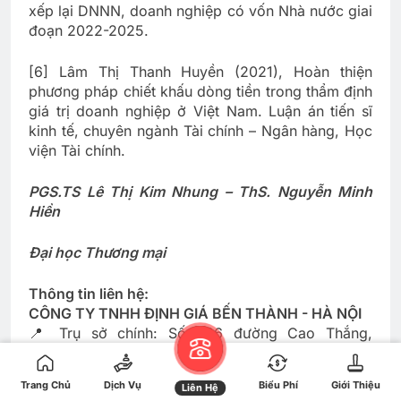
xếp lại DNNN, doanh nghiệp có vốn Nhà nước giai
đoạn 2022-2025.
[6] Lâm Thị Thanh Huyền (2021), Hoàn thiện
phương pháp chiết khấu dòng tiền trong thẩm định
giá trị doanh nghiệp ở Việt Nam. Luận án tiến sĩ
kinh tế, chuyên ngành Tài chính – Ngân hàng, Học
viện Tài chính.
PGS.TS Lê Thị Kim Nhung – ThS. Nguyễn Minh
Hiền
Đại học Thương mại
Thông tin liên hệ:
CÔNG TY TNHH ĐỊNH GIÁ BẾN THÀNH - HÀ NỘI
📍 Trụ sở chính: Số 236 đường Cao Thắng,
phường Hoà Hưng, thành phố Hồ Chí Minh.
📍 Văn phòng: 781/C2 Lê Hồng Phong,phường
Trang Chủ
Dịch Vụ
Biểu Phí
Giới Thiệu
Liên Hệ
Hoà Hưng, thành phố Hồ Chí Minh.