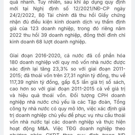
quá nhanh. Tuy nhiên, sau khi áp dụng quy định
mới tại Nghị định số 12/2021/NĐ-CP ngày
24/2/2022, Bộ Tài chính đã thu hồi Giấy chứng
nhận đủ điều kiện kinh doanh dịch vụ thẩm định
giá của 123 doanh nghiệp, trong đó riêng năm
2022 thu hồi 39 doanh nghiệp, đồng thời đình chỉ
kinh doanh 68 lượt doanh nghiệp.
Giai đoạn 2016-2020, cả nước đã cổ phần hóa
180 doanh nghiệp với quy mô vốn nhà nước được
xác định lại tăng 23,3% so với giai đoạn 2011-
2015; đã thoái vốn trên 27,31 nghìn tỷ đồng, thu về
117,39 nghìn tỷ đồng, gấp 6,5 lần giá trị sổ sách,
cao hơn so với giai đoạn 2011-2015 cả về giá trị
và hiệu quả thoái vốn. Đối tượng CPH doanh
nghiệp nhà nước chủ yếu là các Tập đoàn, Tổng
công ty nhà nước có quy mô lớn, việc xác định giá
trị doanh nghiệp chủ yếu để phục vụ nhu cầu thoái
vốn nhà nước tại các doanh nghiệp và thực hiện
hoạt động M&A. Việc TĐG doanh nghiệp theo
phương pháp CKDT theo quy định trong NĐ