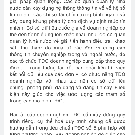
giải pháp quan trọng. Các cơ quan quản lý Nhà
nước cần xây dựng hệ thống thông tin về về hệ số
tín nhiệm, các chỉ số tài chính trung bình ngành và
xây dựng khung pháp lý cho dịch vụ định mức tín
nhiệm. Cơ sở dữ liệu quốc gia về doanh nghiệp có
thể đến từ nhiều nguồn khác nhau như: do cơ quan
quản lý Nhà nước về giá tiến hành điều tra, khảo
sát, thu thập; do mua từ các đơn vị cung câp
thông tin chuyên nghiệp trong và ngoài nước; do
các tổ chức TĐG doanh nghiệp cung cấp theo quy
định,… Trong tương lai, rất cần phải tiến tới việc
kết nối dữ liệu của các đơn vị có chức năng TĐG
doanh nghiệp với nhau tạo nên cơ sở dữ liệu
chung, phong phú, đa dạng và đáng tin cậy. Điều
kiện này giúp cho việc ước lượng các tham số
trong các mô hình TĐG.
Hai là, các doanh nghiệp TĐG cần xây dựng quy
trình riêng, cụ thể hoá quy trình chung đã được
hướng dẫn trong tiêu chuẩn TĐG số 5 phù hợp với
từng phương pháp TĐG doanh nghiệp để giúp cho