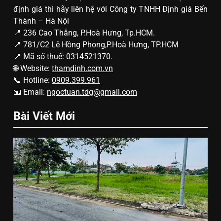
định giá thì hãy liên hệ với Công ty TNHH Định giá Bến
Thành – Hà Nội
📍 236 Cao Thắng, P.Hoà Hưng, Tp.HCM.
📍 781/C2 Lê Hồng Phong,P.Hoà Hưng, TP.HCM
📍 Mã số thuế: 0314521370.
🌐 Website:
thamdinh.com.vn
📞 Hotline:
0909.399.961
📧 Email:
ngoctuan.tdg@gmail.com
Bài Viết Mới